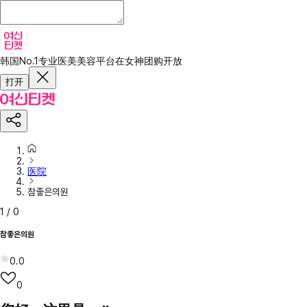
韩国No.1专业医美美容平台
在女神团购开放
打开
医院
참좋은의원
1
/
0
참좋은의원
0.0
0