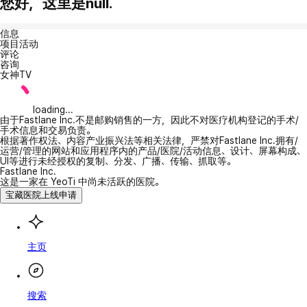
您好，这里是null.
信息
项目活动
评论
咨询
女神TV
loading...
由于Fastlane Inc.不是邮购销售的一方，因此不对医疗机构登记的手术/
手术信息和交易负责。
根据著作权法、内容产业振兴法等相关法律，严禁对Fastlane Inc.拥有/
运营/管理的网站和应用程序内的产品/医院/活动信息、设计、屏幕构成、
UI等进行未经授权的复制、分发、广播、传输、抓取等。
Fastlane Inc.
这是一家在 YeoTi 中尚未活跃的医院。
宝藏医院上线申请
主页
搜索