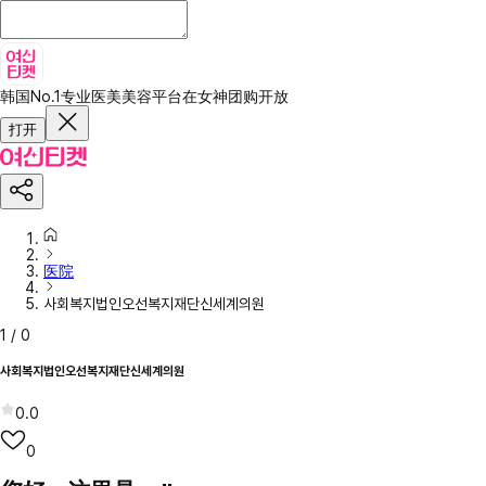
韩国No.1专业医美美容平台
在女神团购开放
打开
医院
사회복지법인오선복지재단신세계의원
1
/
0
사회복지법인오선복지재단신세계의원
0.0
0