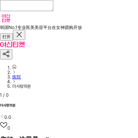
韩国No.1专业医美美容平台
在女神团购开放
打开
医院
더사랑의원
1
/
0
더사랑의원
0.0
0