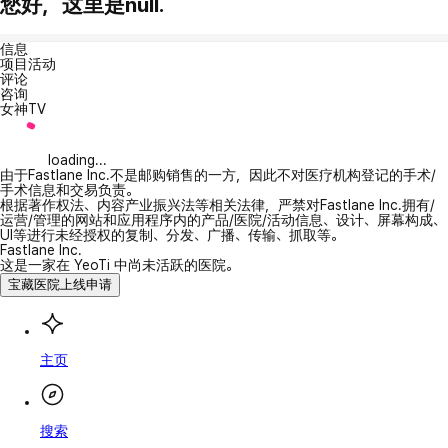
您好，这里是null.
信息
项目活动
评论
咨询
女神TV
loading...
由于Fastlane Inc.不是邮购销售的一方，因此不对医疗机构登记的手术/
手术信息和交易负责。
根据著作权法、内容产业振兴法等相关法律，严禁对Fastlane Inc.拥有/
运营/管理的网站和应用程序内的产品/医院/活动信息、设计、屏幕构成、
UI等进行未经授权的复制、分发、广播、传输、抓取等。
Fastlane Inc.
这是一家在 YeoTi 中尚未活跃的医院。
宝藏医院上线申请
主页
搜索