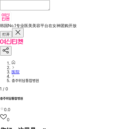
韩国No.1专业医美美容平台
在女神团购开放
打开
医院
충주위담통합병원
1
/
0
충주위담통합병원
0.0
0