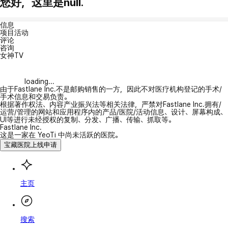
您好，这里是null.
信息
项目活动
评论
咨询
女神TV
loading...
由于Fastlane Inc.不是邮购销售的一方，因此不对医疗机构登记的手术/
手术信息和交易负责。
根据著作权法、内容产业振兴法等相关法律，严禁对Fastlane Inc.拥有/
运营/管理的网站和应用程序内的产品/医院/活动信息、设计、屏幕构成、
UI等进行未经授权的复制、分发、广播、传输、抓取等。
Fastlane Inc.
这是一家在 YeoTi 中尚未活跃的医院。
宝藏医院上线申请
主页
搜索