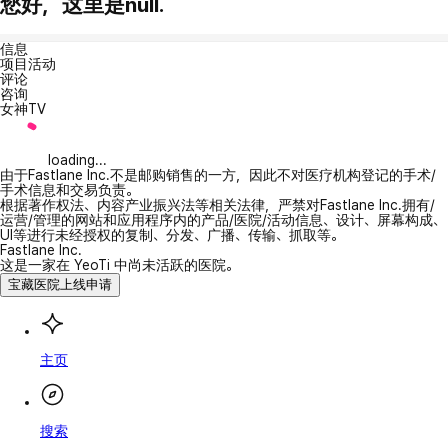
您好，这里是null.
信息
项目活动
评论
咨询
女神TV
loading...
由于Fastlane Inc.不是邮购销售的一方，因此不对医疗机构登记的手术/
手术信息和交易负责。
根据著作权法、内容产业振兴法等相关法律，严禁对Fastlane Inc.拥有/
运营/管理的网站和应用程序内的产品/医院/活动信息、设计、屏幕构成、
UI等进行未经授权的复制、分发、广播、传输、抓取等。
Fastlane Inc.
这是一家在 YeoTi 中尚未活跃的医院。
宝藏医院上线申请
主页
搜索