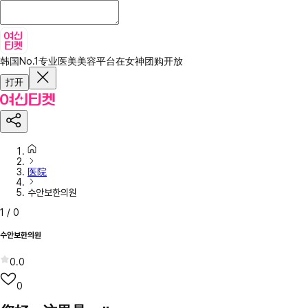
韩国No.1专业医美美容平台
在女神团购开放
打开
医院
수안보한의원
1
/
0
수안보한의원
0.0
0