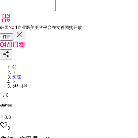
韩国No.1专业医美美容平台
在女神团购开放
打开
医院
선한의원
1
/
0
선한의원
0.0
0