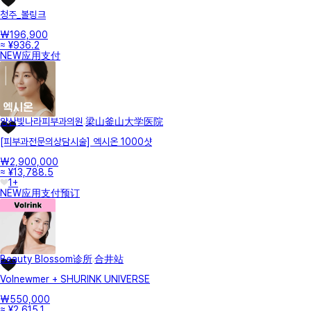
청주_볼링크
₩196,900
≈ ¥936.2
NEW
应用支付
양산빛나라피부과의원
梁山釜山大学医院
[피부과전문의상담시술] 엑시온 1000샷
₩2,900,000
≈ ¥13,788.5
1+
NEW
应用支付
预订
Beauty Blossom诊所
合井站
Volnewmer + SHURINK UNIVERSE
₩550,000
≈ ¥2,615.1