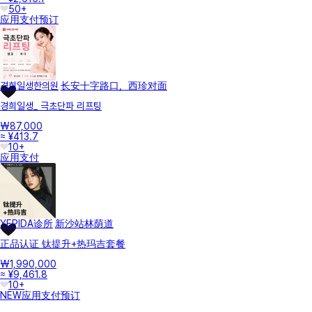
50+
应用支付
预订
경희일생한의원
长安十字路口，西珍对面
경희일생_ 극초단파 리프팅
₩87,000
≈ ¥413.7
10+
应用支付
YEPIDA诊所
新沙站林荫道
正品认证 钛提升+热玛吉套餐
₩1,990,000
≈ ¥9,461.8
10+
NEW
应用支付
预订