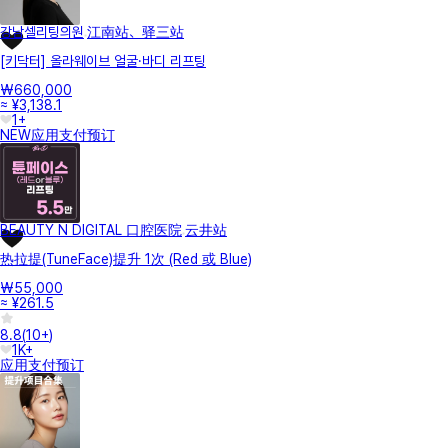
강남셀리팅의원
江南站、驿三站
[키닥터] 올라웨이브 얼굴·바디 리프팅
₩660,000
≈ ¥3,138.1
1+
NEW
应用支付
预订
BEAUTY N DIGITAL 口腔医院
云井站
热拉提(TuneFace)提升 1次 (Red 或 Blue)
₩55,000
≈ ¥261.5
8.8
(
10+
)
1K+
应用支付
预订