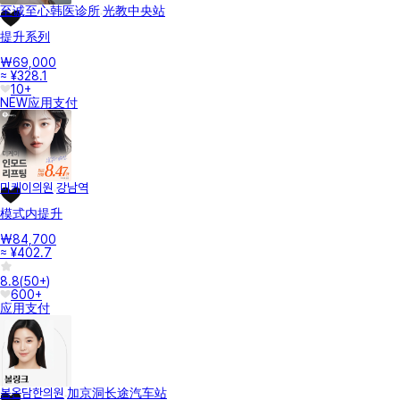
至诚至心韩医诊所
光教中央站
提升系列
₩69,000
≈ ¥328.1
10+
NEW
应用支付
미케이의원
강남역
模式内提升
₩84,700
≈ ¥402.7
8.8
(
50+
)
600+
应用支付
봄온담한의원
加京洞长途汽车站