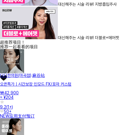
대신해주는 시술 리뷰! 지방흡입주사
대신해주는 시술 리뷰! 더블로+에어젯
超推荐项目！
推荐一起看看的项目
디디한의원(마곡점)
麻谷站
오픈특가ㅣ시간보장 인모드 FX/포마 커스텀
₩42,900
≈ ¥204
9.2
(
1+
)
50+
NEW
应用支付
预订