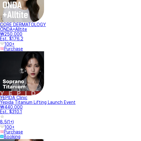
CORE DERMATOLOGY
ONDA+Alltite
₩250,000
Est. $176.2
100+
Purchase
YEPIDA Clinic
Yepida Titanium Lifting Launch Event
₩440,000
Est. $310.1
8.5
(
1+
)
100+
Purchase
Booking