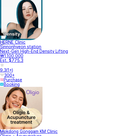
HERNE Clinic
Sinnonhyeon station
Next-Gen High-End Density Lifting
₩1,100,000
Est. $775.3
9.3
(
1+
)
300+
Purchase
Booking
Mokdong Gonggam KM Clinic
Oligio + Acupuncture