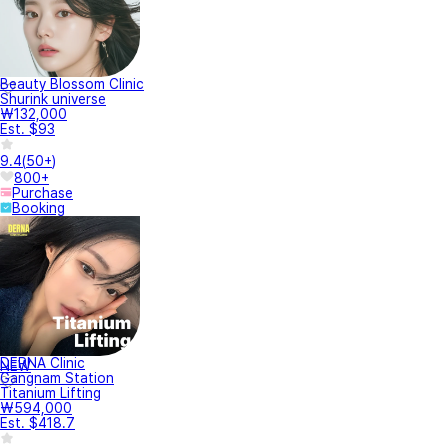
Beauty Blossom Clinic
Shurink universe
₩132,000
Est. $93
9.4
(
50+
)
800+
Purchase
Booking
DERNA Clinic
NEW
Gangnam Station
Titanium Lifting
₩594,000
Est. $418.7