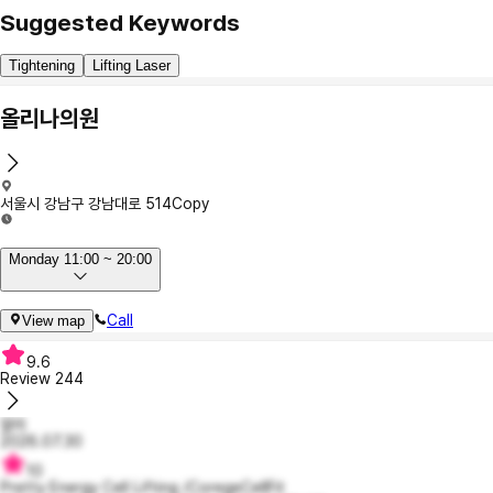
Suggested Keywords
Tightening
Lifting Laser
올리나의원
서울시 강남구 강남대로 514
Copy
Monday 11:00 ~ 20:00
Call
View map
9.6
Review
244
얄리
2026.07.30
10
Pretty Energy Cell Lifting /CoregeCellFit