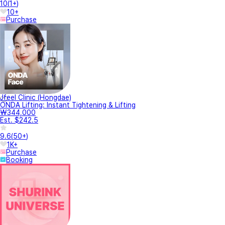
10
(
1+
)
10+
Purchase
Jfeel Clinic (Hongdae)
ONDA Lifting: Instant Tightening & Lifting
₩344,000
Est. $242.5
9.6
(
50+
)
1K+
Purchase
Booking