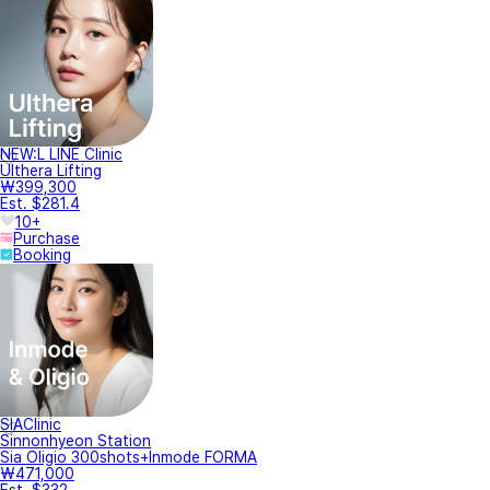
NEW:L LINE Clinic
Ulthera Lifting
₩399,300
Est. $281.4
10+
Purchase
Booking
SIAClinic
Sinnonhyeon Station
Sia Oligio 300shots+Inmode FORMA
₩471,000
Est. $332