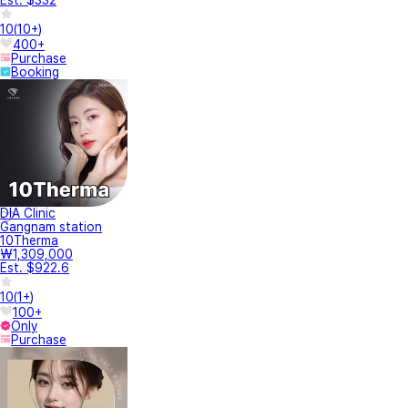
10
(
10+
)
400+
Purchase
Booking
DIA Clinic
Gangnam station
10Therma
₩1,309,000
Est. $922.6
10
(
1+
)
100+
Only
Purchase