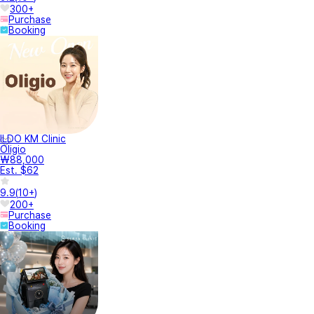
300+
Purchase
Booking
ILDO KM Clinic
Oligio
₩88,000
Est. $62
9.9
(
10+
)
200+
Purchase
Booking