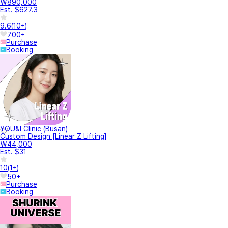
₩890,000
Est. $627.3
9.6
(
10+
)
700+
Purchase
Booking
YOU&I Clinic (Busan)
Custom Design [Linear Z Lifting]
₩44,000
Est. $31
10
(
1+
)
50+
Purchase
Booking