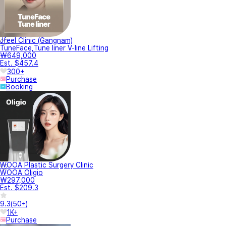
Jfeel Clinic (Gangnam)
TuneFace,Tune liner V-line Lifting
₩649,000
Est. $457.4
300+
Purchase
Booking
WOOA Plastic Surgery Clinic
WOOA Oligio
₩297,000
Est. $209.3
9.3
(
50+
)
1K+
Purchase