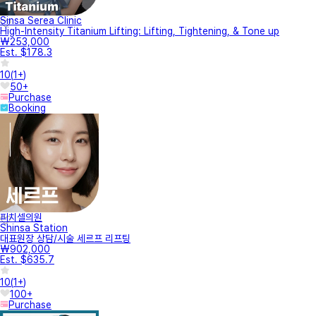
Sinsa Serea Clinic
High-Intensity Titanium Lifting: Lifting, Tightening, & Tone up
₩253,000
Est. $178.3
10
(
1+
)
50+
Purchase
Booking
피치셀의원
Shinsa Station
대표원장 상담/시술 세르프 리프팅
₩902,000
Est. $635.7
10
(
1+
)
100+
Purchase