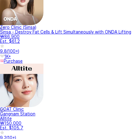
Zero Clinic (Sinsa)
Sinsa - Destroy Fat Cells & Lift Simultaneously with ONDA Lifting
₩86,900
Est. $61.2
9.8
(
100+
)
1K+
Purchase
GOAT Clinic
Gangnam Station
Alltite
₩150,000
Est. $105.7
9.2
(
10+
)