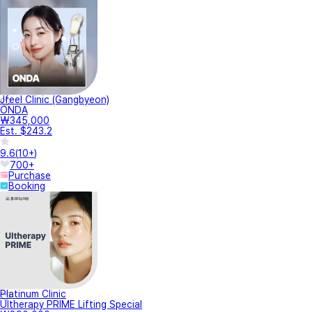
Jfeel Clinic (Gangbyeon)
ONDA
₩345,000
Est. $243.2
9.6
(
10+
)
700+
Purchase
Booking
Platinum Clinic
Ultherapy PRIME Lifting Special