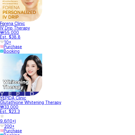
Forena Clinic
IV Drip Therapy
₩55,000
Est. $38.8
10+
Purchase
Booking
YEPIDA Clinic
Glutathione Whitening Therapy
₩33,000
Est. $23.3
9.6
(
10+
)
200+
Purchase