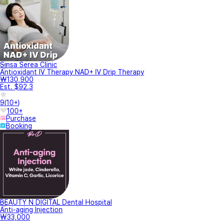
Sinsa Serea Clinic
Antioxidant IV Therapy NAD+ IV Drip Therapy
₩130,900
Est. $92.3
9
(
10+
)
100+
Purchase
Booking
BEAUTY N DIGITAL Dental Hospital
Anti-aging Injection
₩33,000