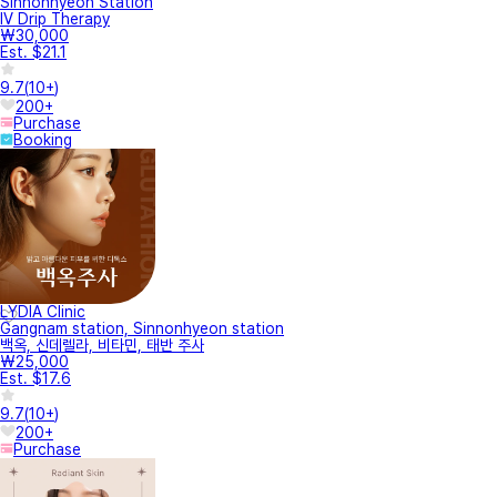
Sinnonhyeon Station
IV Drip Therapy
₩30,000
Est. $21.1
9.7
(
10+
)
200+
Purchase
Booking
LYDIA Clinic
Gangnam station, Sinnonhyeon station
백옥, 신데렐라, 비타민, 태반 주사
₩25,000
Est. $17.6
9.7
(
10+
)
200+
Purchase