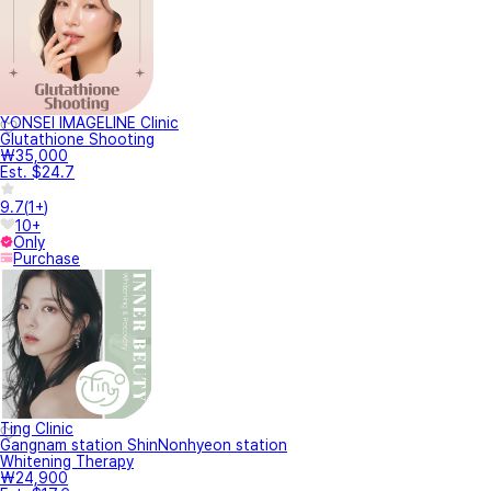
YONSEI IMAGELINE Clinic
Glutathione Shooting
₩35,000
Est. $24.7
9.7
(
1+
)
10+
Only
Purchase
Ting Clinic
Gangnam station ShinNonhyeon station
Whitening Therapy
₩24,900