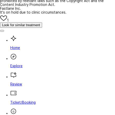
prohibited by relevant laws such as the Copyright Act and the
Content Industry Promotion Act.
Fastlane Inc.
It's on hold due to clinic circumstances.
1
Look for similar treatment
Home
Explore
Review
Ticket/Booking