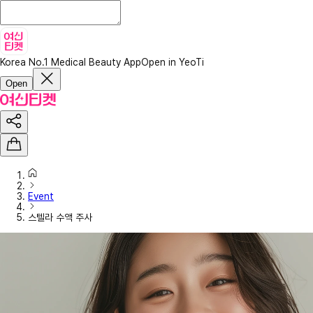
Korea No.1 Medical Beauty App
Open in YeoTi
Open
Event
스텔라 수액 주사