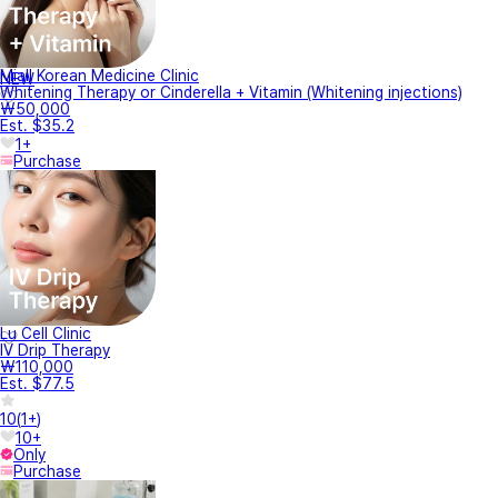
Miall Korean Medicine Clinic
NEW
Whitening Therapy or Cinderella + Vitamin (Whitening injections)
₩50,000
Est. $35.2
1+
Purchase
Lu Cell Clinic
IV Drip Therapy
₩110,000
Est. $77.5
10
(
1+
)
10+
Only
Purchase