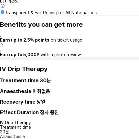
Est. $26.1
Transparent & Fair Pricing for All Nationalities.
Benefits you can get more
Earn up to 2.5% points
on ticket usage
Earn up to 5,000P
with a photo review
IV Drip Therapy
Treatment time
30분
Anaesthesia
마취없음
Recovery time
당일
Effect Duration
점차 증진
IV Drip Therapy
Treatment time
30분
Anaesthesia