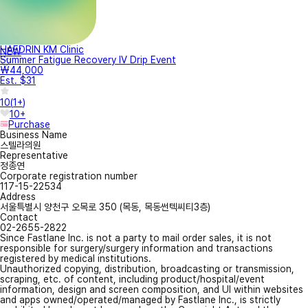
HAEDRIN KM Clinic
NEW
Summer Fatigue Recovery IV Drip Event
₩44,000
Est. $31
10
(
1+
)
10+
Purchase
Business Name
스텔라의원
Representative
정종연
Corporate registration number
117-15-22534
Address
서울특별시 양천구 오목로 350 (목동, 목동썬텍씨티3층)
Contact
02-2655-2822
Since Fastlane Inc. is not a party to mail order sales, it is not
responsible for surgery/surgery information and transactions
registered by medical institutions.
Unauthorized copying, distribution, broadcasting or transmission,
scraping, etc. of content, including product/hospital/event
information, design and screen composition, and UI within websites
and apps owned/operated/managed by Fastlane Inc., is strictly