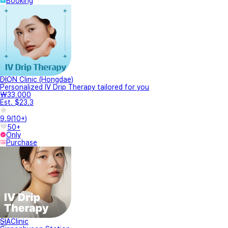
Booking
DION Clinic (Hongdae)
Personalized IV Drip Therapy tailored for you
₩33,000
Est. $23.3
9.9
(
10+
)
50+
Only
Purchase
SIAClinic