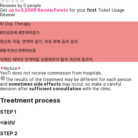
Reviews by 0 people
Get
up to 5,500P Review Points
for your
first
Ticket Usage
Review!
IV Drip Therapy
#피로회복 #면역력증가
항산화 작용, 면역력 증가, 피로 회복 등의 효과
#혈색개선 #체력보충
약해진 체력과 면역력을 보충해주어 혈색 개선에 효과적
Notice
YeoTi does not receive commission from hospitals.
The results of the treatment may be different for each person
and
sometimes side effects
may occur, so make a careful
decision after
sufficient consultation
with the clinic.
Treatment process
STEP 1
시술상담
STEP 2