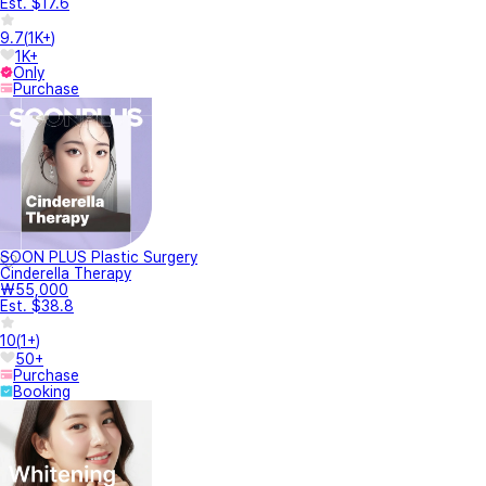
Est. $17.6
9.7
(
1K+
)
1K+
Only
Purchase
SOON PLUS Plastic Surgery
Cinderella Therapy
₩55,000
Est. $38.8
10
(
1+
)
50+
Purchase
Booking