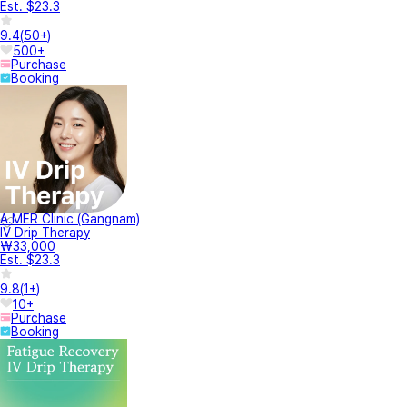
Est. $23.3
9.4
(
50+
)
500+
Purchase
Booking
A.MER Clinic (Gangnam)
IV Drip Therapy
₩33,000
Est. $23.3
9.8
(
1+
)
10+
Purchase
Booking