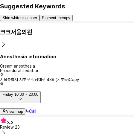
Suggested Keywords
Skin whitening laser
Pigment therapy
크크서울의원
Anesthesia information
Cream anesthesia
Procedural sedation
서울특별시 서초구 강남대로 439 (서초동)
Copy
Friday 10:00 ~ 20:00
Call
View map
8.3
Review
23