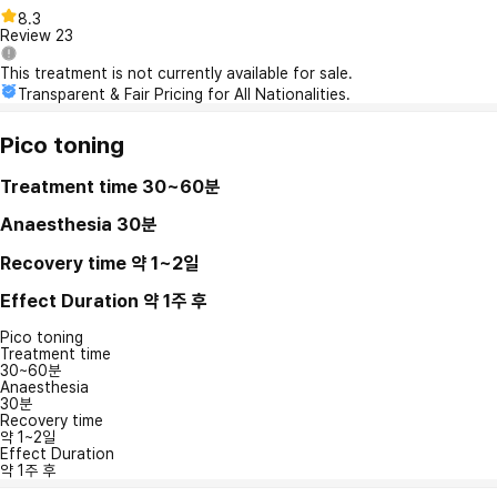
8.3
Review
23
This treatment is not currently available for sale.
Transparent & Fair Pricing for All Nationalities.
Pico toning
Treatment time
30~60분
Anaesthesia
30분
Recovery time
약 1~2일
Effect Duration
약 1주 후
Pico toning
Treatment time
30~60분
Anaesthesia
30분
Recovery time
약 1~2일
Effect Duration
약 1주 후