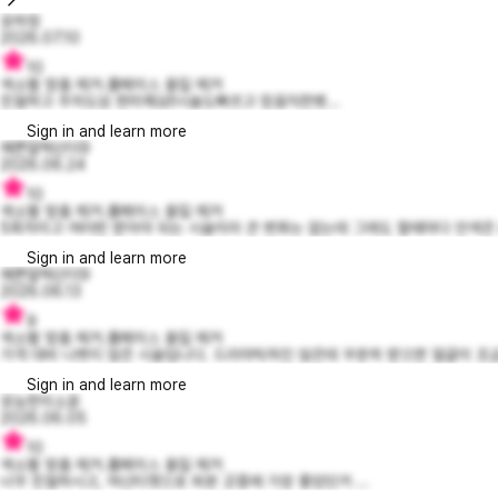
유하정
2026.07.10
10
색소별 맞춤 제거.풀페이스 올킬 제거
친절하고 주차도넘 편리해요!!시술도빠르고 믿음직한병...
Sign in and learn more
예쁜알렉산더9
2026.06.24
10
색소별 맞춤 제거.풀페이스 올킬 제거
5회차이고 여러번 받아야 되는 시술이라 큰 변화는 없는데 그래도 할때마다 안색은 좀
Sign in and learn more
예쁜알렉산더9
2026.06.13
9
색소별 맞춤 제거.풀페이스 올킬 제거
가격 대비 나쁘지 않은 시술입니다. 드라마틱하진 않은데 꾸준히 받으면 얼굴이 조금
Sign in and learn more
유능한이소윤
2026.06.05
10
색소별 맞춤 제거.풀페이스 올킬 제거
너무 친절하시고, 여신티켓으로 와본 곳중에 가장 좋았던거 ...