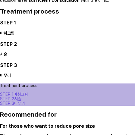
decision after
sufficient consultation
with the clinic.
Treatment process
STEP 1
마취크림
STEP 2
시술
STEP 3
마무리
Treatment process
STEP 1
마취크림
STEP 2
시술
STEP 3
마무리
Recommended for
For those who want to reduce pore size