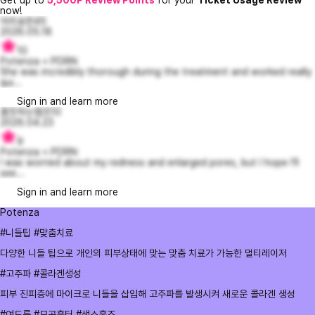
now!
아리송한45
2026.05.18
10
Potenza + PDRN
She was incredibly thorough during the treatment and worked really
qui...
Sign in and learn more
흠칫하는챔프10
2026.04.23
9
Potenza + PDRN
I was worried about my redness and enlarged pores, but I hope I’ll
see...
Sign in and learn more
Potenza
#니들팁 #맞춤치료
다양한 니들 팁으로 개인의 피부상태에 맞는 맞춤 치료가 가능한 멀티레이저
#고주파 #콜라겐생성
피부 진피층에 마이크로 니들을 삽입해 고주파를 발생시켜 새로운 콜라겐 생성
#여드름 #모공흉터 #색소홍조