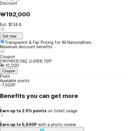
Discount
₩192,000
Est. $134.8
Get now
Transparent & Fair Pricing for All Nationalities.
Maximum discount benefits
Coupon
[여티여티썬크림] 신규회원 1만P
₩-10,000
Coupon
Point
Available points
-7,000P
Benefits you can get more
Earn up to 2.5% points
on ticket usage
Earn up to 5,500P
with a photo review