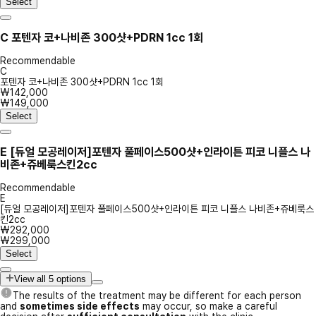
Select
C
포텐자 코+나비존 300샷+PDRN 1cc 1회
Recommendable
C
포텐자 코+나비존 300샷+PDRN 1cc 1회
₩142,000
₩149,000
Select
E
[듀얼 모공레이저]포텐자 풀페이스500샷+인라이튼 피코 니플스 나
비존+쥬베룩스킨2cc
Recommendable
E
[듀얼 모공레이저]포텐자 풀페이스500샷+인라이튼 피코 니플스 나비존+쥬베룩스
킨2cc
₩292,000
₩299,000
Select
View all 5 options
The results of the treatment may be different for each person
and
sometimes side effects
may occur, so make a careful