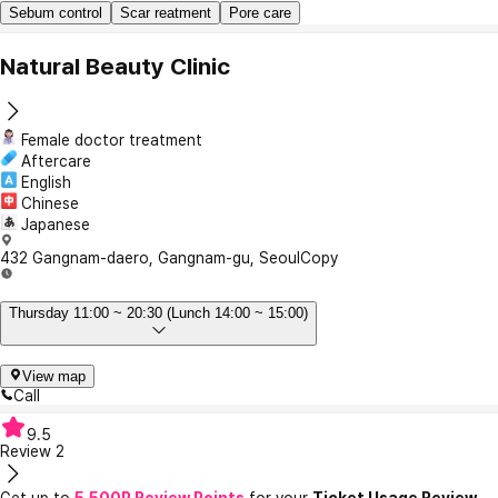
Sebum control
Scar reatment
Pore care
Natural Beauty Clinic
Female doctor treatment
Aftercare
English
Chinese
Japanese
432 Gangnam-daero, Gangnam-gu, Seoul
Copy
Thursday 11:00 ~ 20:30 (Lunch 14:00 ~ 15:00)
View map
Call
9.5
Review
2
Get up to
5,500P Review Points
for your
Ticket Usage Review