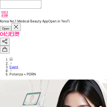
Korea No.1 Medical Beauty App
Open in YeoTi
Open
Event
Potenza + PDRN