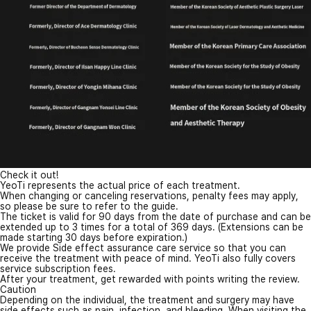
Check it out!
YeoTi represents the actual price of each treatment.
When changing or canceling reservations, penalty fees may apply,
so please be sure to refer to the guide.
The ticket is valid for 90 days from the date of purchase and can be
extended up to 3 times for a total of 369 days. (Extensions can be
made starting 30 days before expiration.)
We provide Side effect assurance care service so that you can
receive the treatment with peace of mind. YeoTi also fully covers
service subscription fees.
After your treatment, get rewarded with points writing the review.
Caution
Depending on the individual, the treatment and surgery may have
side effects such as pain, infection, and bleeding. When visiting the