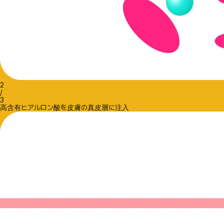
2
/
3
高含有ヒアルロン酸を皮膚の真皮層に注入