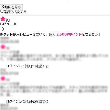
地図を見る
電話で相談する
9.1
レビュー
10
チケット使用レビュー
を書いて、最大
2,500Pポイント
をもらおう！
세세박
2024.03.09
10
リリード注射
クリーム麻酔後に進めてくれるので、全く痛くなく 要望をよく聞いてくれ
て、丁寧に施術してくれます。 アフターケアも親切で...
ログインして詳細を確認する
곤닝
2023.07.04
10
リリード注射
新しくできた病院なので内装もとても綺麗で、スタッフの方も親切で待た
されることなく案内してくれてとても良かったです！ 痛いのが怖いのです
が、痛...
ログインして詳細を確認する
물망쵸
2023.07.01