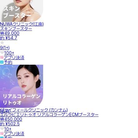
NUWAクリニック(江南)
スキンブースター
₩49,000
約 ¥54.7
9
(
1+
)
100+
アプリ決済
予約
ジェイフィールクリニック (カンナム)
NEW
エルラビエリトゥオ リアルコラーゲンECMブースター
₩450,000
約 ¥502.5
10+
アプリ決済