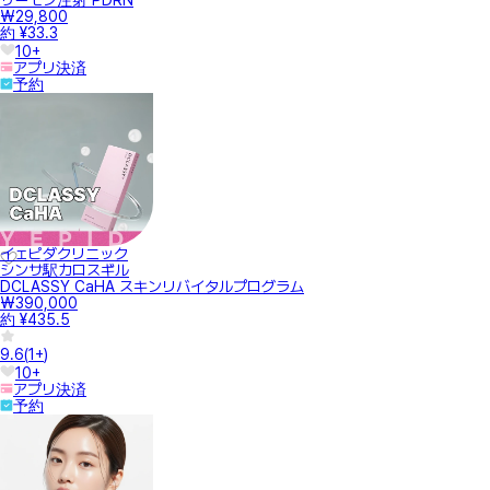
サーモン注射 PDRN
₩29,800
約 ¥33.3
10+
アプリ決済
予約
イェピダクリニック
シンサ駅カロスギル
DCLASSY CaHA スキンリバイタルプログラム
₩390,000
約 ¥435.5
9.6
(
1+
)
10+
アプリ決済
予約