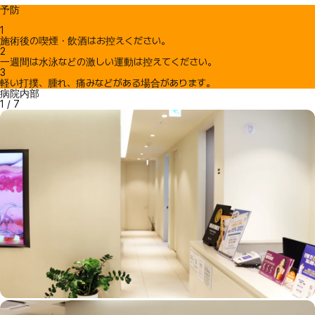
予防
1
施術後の喫煙・飲酒はお控えください。
2
一週間は水泳などの激しい運動は控えてください。
3
軽い打撲、腫れ、痛みなどがある場合があります。
病院内部
1
/
7