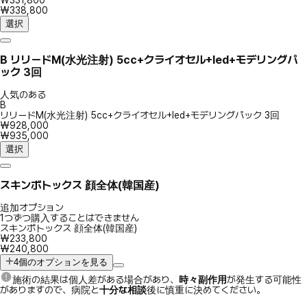
₩331,800
₩338,800
選択
B
リリードM(水光注射) 5cc+クライオセル+led+モデリングパ
ック 3回
人気のある
B
リリードM(水光注射) 5cc+クライオセル+led+モデリングパック 3回
₩928,000
₩935,000
選択
スキンボトックス 顔全体(韓国産)
追加オプション
1つずつ購入することはできません
スキンボトックス 顔全体(韓国産)
₩233,800
₩240,800
4個のオプションを見る
施術の結果は個人差がある場合があり、
時々副作用
が発生する可能性
がありますので、病院と
十分な相談
後に慎重に決めてください。