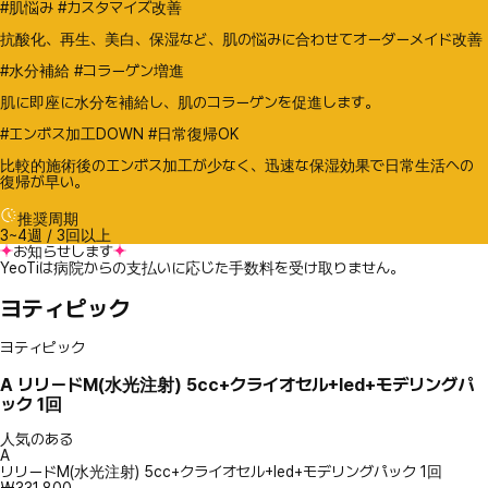
#肌悩み #カスタマイズ改善
抗酸化、再生、美白、保湿など、肌の悩みに合わせてオーダーメイド改善
#水分補給 #コラーゲン増進
肌に即座に水分を補給し、肌のコラーゲンを促進します。
#エンボス加工DOWN #日常復帰OK
比較的施術後のエンボス加工が少なく、迅速な保湿効果で日常生活への
復帰が早い。
推奨周期
3~4週 / 3回以上
お知らせします
YeoTiは病院からの支払いに応じた手数料を受け取りません。
ヨティピック
ヨティピック
A
リリードM(水光注射) 5cc+クライオセル+led+モデリングパ
ック 1回
人気のある
A
リリードM(水光注射) 5cc+クライオセル+led+モデリングパック 1回