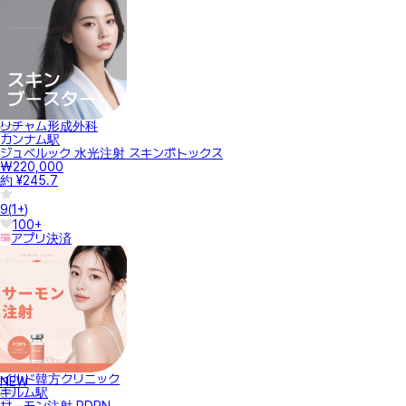
リチャム形成外科
カンナム駅
ジュベルック 水光注射 スキンボトックス
₩220,000
約 ¥245.7
9
(
1+
)
100+
アプリ決済
イルド韓方クリニック
NEW
キルム駅