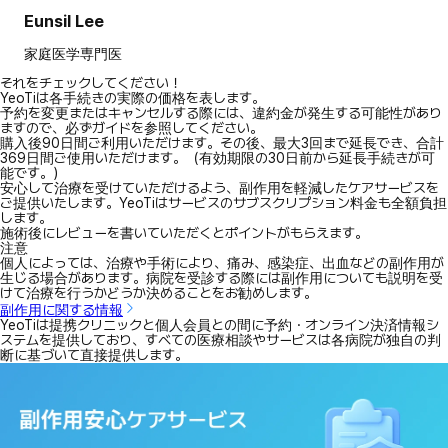
Eunsil Lee
家庭医学専門医
それをチェックしてください！
YeoTiは各手続きの実際の価格を表します。
予約を変更またはキャンセルする際には、違約金が発生する可能性があり
ますので、必ずガイドを参照してください。
購入後90日間ご利用いただけます。その後、最大3回まで延長でき、合計
369日間ご使用いただけます。（有効期限の30日前から延長手続きが可
能です。）
安心して治療を受けていただけるよう、副作用を軽減したケアサービスを
ご提供いたします。YeoTiはサービスのサブスクリプション料金も全額負担
します。
施術後にレビューを書いていただくとポイントがもらえます。
注意
個人によっては、治療や手術により、痛み、感染症、出血などの副作用が
生じる場合があります。病院を受診する際には副作用についても説明を受
けて治療を行うかどうか決めることをお勧めします。
副作用に関する情報
YeoTiは提携クリニックと個人会員との間に予約・オンライン決済情報シ
ステムを提供しており、すべての医療相談やサービスは各病院が独自の判
断に基づいて直接提供します。