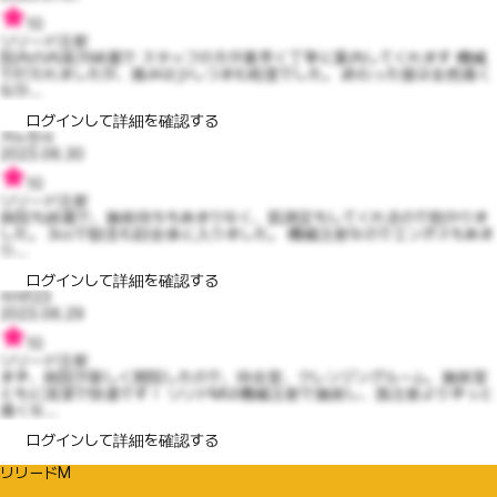
10
リリード注射
院内の内装が綺麗で スタッフの方が素早く丁寧に案内してくれます 機械
で打たれましたが、痛みは少しつまむ程度でした。 終わった後は全然痛く
なか...
ログインして詳細を確認する
거누천사
2023.06.30
10
リリード注射
病院も綺麗で、施術待ちもあまりなく、肌測定もしてくれるので助かりま
した。 3ccで額含む顔全体に入りました。 機械注射なのでエンボスもあま
り...
ログインして詳細を確認する
이야123
2023.06.29
10
リリード注射
まず、病院が新しく開院したので、待合室、クレンジングルーム、施術室
ともに清潔で快適です！ リリドMは機械注射で施術し、孫注射よりずっと
痛くな...
ログインして詳細を確認する
リリードM