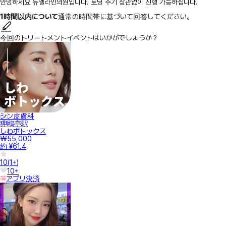
안녕하세요 뉴엘라인의원입니다. 토닝 주기 상관없이 진행 가능하십니다.
1時間以内について
通常の時間帯に基づいて回答してください。
今回のトリートメントイベントはいかがでしょうか？
シン皮膚科
狎鴎亭駅
しわボトックス
₩55,000
約 ¥61.4
10
(
1+
)
10+
アプリ決済