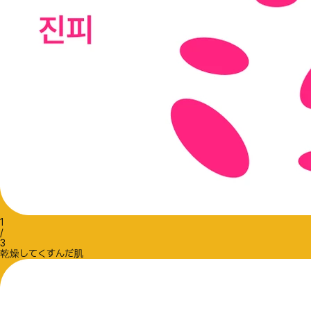
1
/
3
乾燥してくすんだ肌