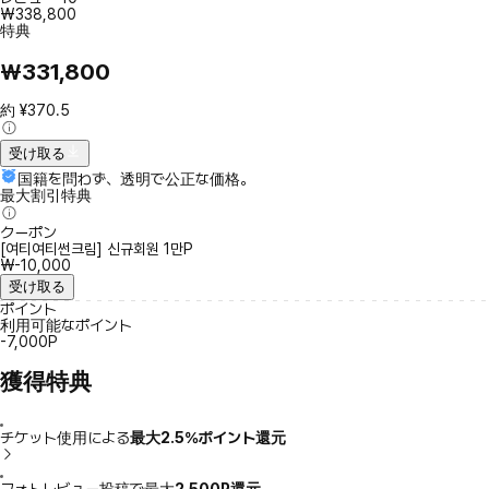
₩338,800
特典
₩331,800
約 ¥370.5
受け取る
国籍を問わず、透明で公正な価格。
最大割引特典
クーポン
[여티여티썬크림] 신규회원 1만P
₩-10,000
受け取る
ポイント
利用可能なポイント
-7,000P
獲得特典
チケット使用による
最大2.5％ポイント還元
フォトレビュー投稿で最大
2,500P還元