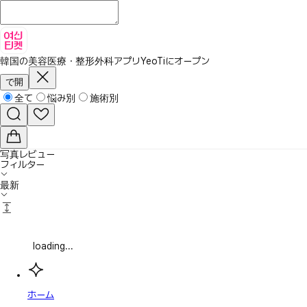
韓国の美容医療・整形外科アプリ
YeoTiにオープン
で開
全て
悩み別
施術別
写真レビュー
フィルター
最新
loading...
ホーム