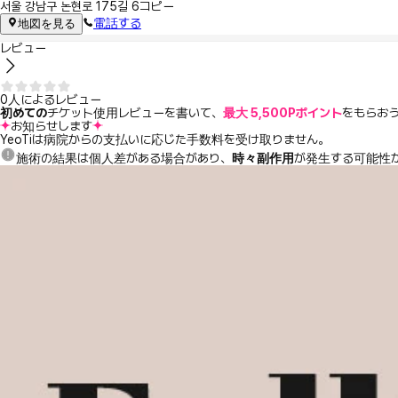
서울 강남구 논현로 175길 6
コピー
電話する
地図を見る
レビュー
0人によるレビュー
初めての
チケット使用レビューを書いて、
最大 5,500Pポイント
をもらお
お知らせします
YeoTiは病院からの支払いに応じた手数料を受け取りません。
施術の結果は個人差がある場合があり、
時々副作用
が発生する可能性