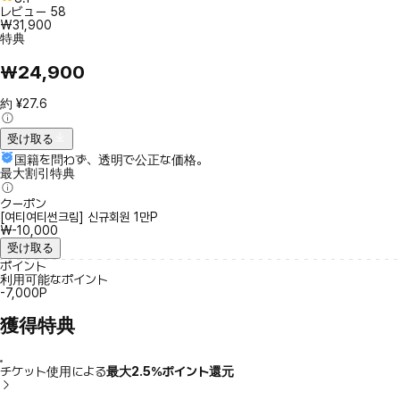
レビュー
58
₩31,900
特典
₩24,900
約 ¥27.6
受け取る
国籍を問わず、透明で公正な価格。
最大割引特典
クーポン
[여티여티썬크림] 신규회원 1만P
₩-10,000
受け取る
ポイント
利用可能なポイント
-7,000P
獲得特典
チケット使用による
最大2.5％ポイント還元