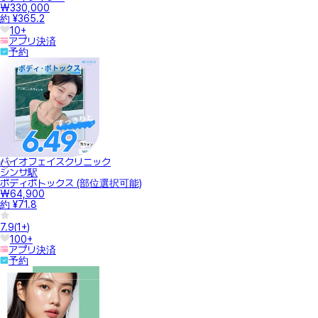
₩330,000
約 ¥365.2
10+
アプリ決済
予約
バイオフェイスクリニック
シンサ駅
ボディボトックス (部位選択可能)
₩64,900
約 ¥71.8
7.9
(
1+
)
100+
アプリ決済
予約