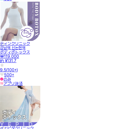
ティンクリニック
강남역 신논현역
ボディボトックス
₩119,000
約 ¥131.7
9.5
(
100+
)
500+
のみ
アプリ決済
イェピダクリニック