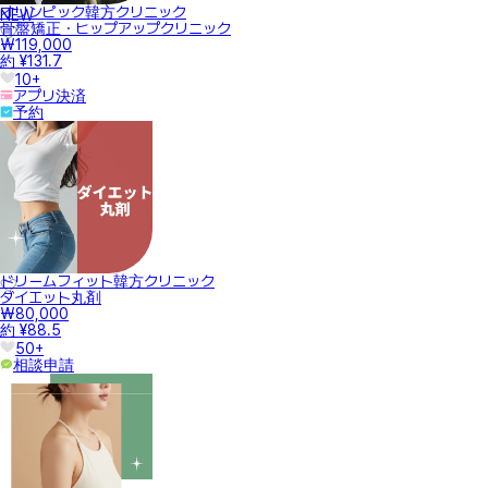
オリンピック韓方クリニック
NEW
骨盤矯正・ヒップアップクリニック
₩119,000
約 ¥131.7
10+
アプリ決済
予約
ドリームフィット韓方クリニック
ダイエット丸剤
₩80,000
約 ¥88.5
50+
相談申請