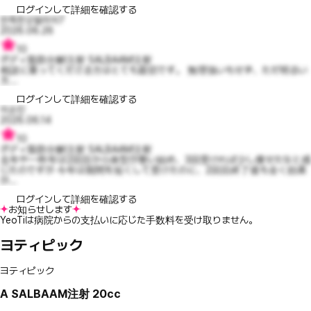
ログインして詳細を確認する
만족한오델리아7
2026.06.26
10
ボディ脂肪分解注射 SALBAAM注射
相談に乗ってくださる方はとても親切です。 無理強いもせず、ただ明るい
方...
ログインして詳細を確認する
이순진
2026.06.14
10
ボディ脂肪分解注射 SALBAAM注射
去年や一昨年は2回目から体型が整い始め、3回受ければ少し痩せたなと感
じたのですが 今年は期間を短くして受けたのに、2回目終了後も全く効果
が...
ログインして詳細を確認する
お知らせします
YeoTiは病院からの支払いに応じた手数料を受け取りません。
ヨティピック
ヨティピック
A
SALBAAM注射 20cc