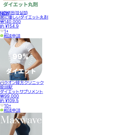
터한의원(잠실점)
NEW
胃に優しいダイエット丸剤
₩140,000
約 ¥154.9
1+
相談申請
バラオン韓方クリニック
龍頭駅
ダイエットサプリメント
₩99,000
約 ¥109.5
10+
相談申請