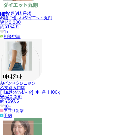
터한의원(광화문점)
NEW
お腹に優しいダイエット丸剤
₩140,000
約 ¥154.9
1+
相談申請
カインドクリニック
乙支路入口駅
[대표원장상담/시술] 바디온다 100kj
₩540,000
約 ¥597.5
10+
アプリ決済
予約