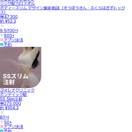
シンサ駅カロスギル
ボディースリム デザイン施術相談（そうぼうきん・ふくらはぎボトック
ス）
₩47,300
約 ¥52.3
9.5
(
100+
)
800+
アプリ決済
予約
フォレナクリニック
ホンデイック駅
SS Slim注射
₩275,000
約 ¥304.3
8
(
1+
)
50+
アプリ決済
予約