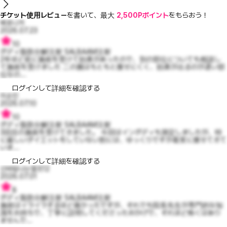
チケット使用レビュー
を書いて、最大
2,500Pポイント
をもらおう！
베로니카
2026.07.23
10
ボディ脂肪分解注射 SALBAAM注射
2年ほど前に施術を受けて効果があったので、別の部位についても相談し
て施術を受けました 二の腕はもともと痩せにくく、効果が出るのが遅い部
位なの...
ログインして詳細を確認する
이순진
2026.07.10
10
ボディ脂肪分解注射 SALBAAM注射
3回目の施術を受けてきました。 今回はインボディも測定しましたが、特
に厳しいダイエットをしていない割には、ゆっくりですが着実に痩せてきて
いま...
ログインして詳細を確認する
신바람나는엘프12
2026.07.01
8
ボディ脂肪分解注射 SALBAAM注射
施術はイライラするほど痛かったですが、それでも院長先生が専門的な知
識をお持ちで、丁寧に説明してくださったおかげで、それほど怖くはあり
ませんで...