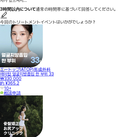
차가 있으셔서...
3時間以内について
通常の時間帯に基づいて回答してください。
今回のトリートメントイベントはいかがでしょうか？
エートップ(ATOP)形成外科
에이탑 얼굴지방흡입 한 부위 33
₩330,000
約 ¥365.2
10+
相談申請