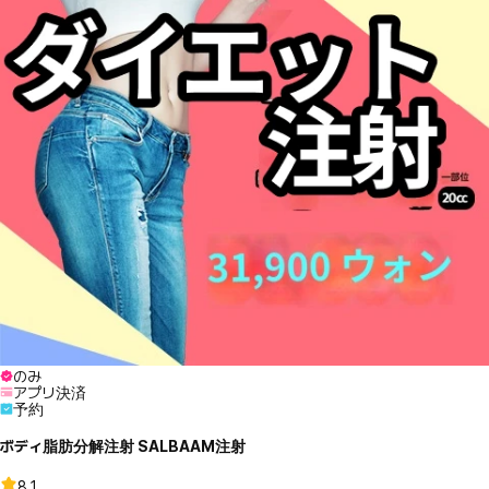
のみ
アプリ決済
予約
ボディ脂肪分解注射 SALBAAM注射
8.1