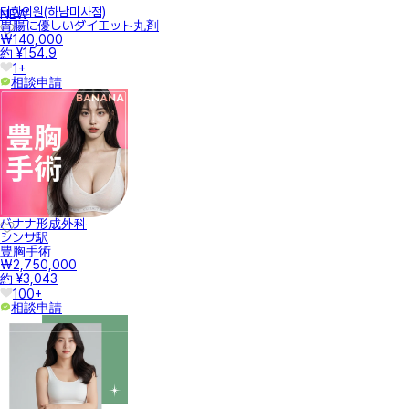
터한의원(하남미사점)
NEW
胃腸に優しいダイエット丸剤
₩140,000
約 ¥154.9
1+
相談申請
バナナ形成外科
シンサ駅
豊胸手術
₩2,750,000
約 ¥3,043
100+
相談申請