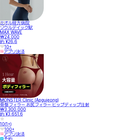
ミオル韓方病院
ソウルデイック駅
MAX WAVE
₩24,000
約 ¥26.6
10+
アプリ決済
MONSTER Clinic (Apgujeong)
骨盤フィラー お尻フィラー ヒップディップ注射
₩3,300,000
約 ¥3,651.6
10
(
1+
)
100+
アプリ決済
予約