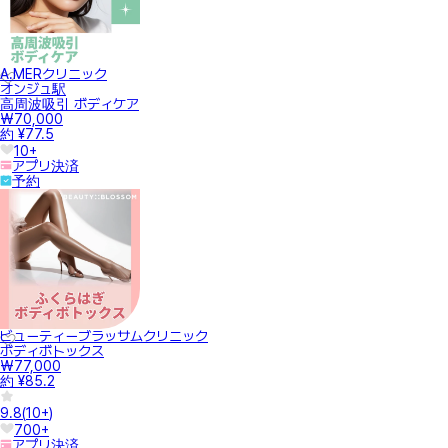
A.MERクリニック
オンジュ駅
高周波吸引 ボディケア
₩70,000
約 ¥77.5
10+
アプリ決済
予約
ビューティーブラッサムクリニック
ボディボトックス
₩77,000
約 ¥85.2
9.8
(
10+
)
700+
アプリ決済