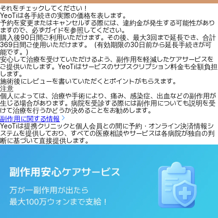
それをチェックしてください！
YeoTiは各手続きの実際の価格を表します。
予約を変更またはキャンセルする際には、違約金が発生する可能性があり
ますので、必ずガイドを参照してください。
購入後90日間ご利用いただけます。その後、最大3回まで延長でき、合計
369日間ご使用いただけます。（有効期限の30日前から延長手続きが可
能です。）
安心して治療を受けていただけるよう、副作用を軽減したケアサービスを
ご提供いたします。YeoTiはサービスのサブスクリプション料金も全額負担
します。
施術後にレビューを書いていただくとポイントがもらえます。
注意
個人によっては、治療や手術により、痛み、感染症、出血などの副作用が
生じる場合があります。病院を受診する際には副作用についても説明を受
けて治療を行うかどうか決めることをお勧めします。
副作用に関する情報
YeoTiは提携クリニックと個人会員との間に予約・オンライン決済情報シ
ステムを提供しており、すべての医療相談やサービスは各病院が独自の判
断に基づいて直接提供します。