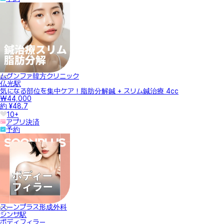
ムグンファ韓方クリニック
仏光駅
気になる部位を集中ケア！脂肪分解鍼 + スリム鍼治療 4cc
₩44,000
約 ¥48.7
10+
アプリ決済
予約
スーンプラス形成外科
シンサ駅
ボディフィラー