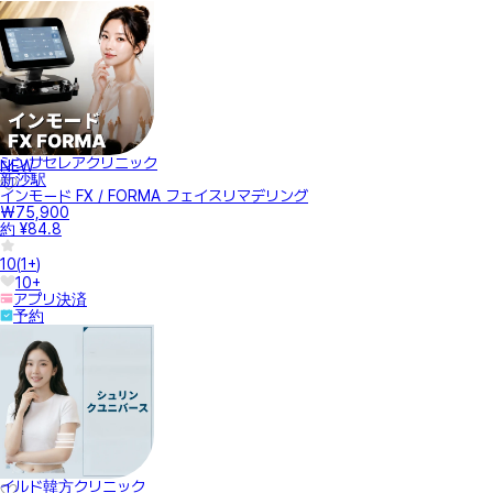
シンサセレアクリニック
NEW
新沙駅
インモード FX / FORMA フェイスリマデリング
₩75,900
約 ¥84.8
10
(
1+
)
10+
アプリ決済
予約
イルド韓方クリニック