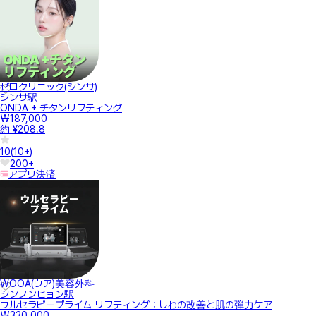
ゼロクリニック(シンサ)
シンサ駅
ONDA + チタンリフティング
₩187,000
約 ¥208.8
10
(
10+
)
200+
アプリ決済
WOOA(ウア)美容外科
シンノンヒョン駅
ウルセラピープライム リフティング：しわの改善と肌の弾力ケア
₩330,000