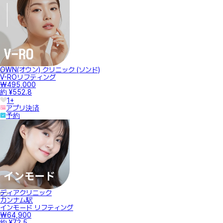
OWN(オウン) クリニック (ソンド)
V-ROリフティング
₩495,000
約 ¥552.8
1+
アプリ決済
予約
ディアクリニック
カンナム駅
インモード リフティング
₩64,900
約 ¥72.5