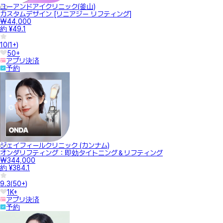
ユーアンドアイクリニック(釜山)
カスタムデザイン [リニアジー リフティング]
₩44,000
約 ¥49.1
10
(
1+
)
50+
アプリ決済
予約
ジェイフィールクリニック (カンナム)
オンダリフティング：即効タイトニング＆リフティング
₩344,000
約 ¥384.1
9.3
(
50+
)
1K+
アプリ決済
予約