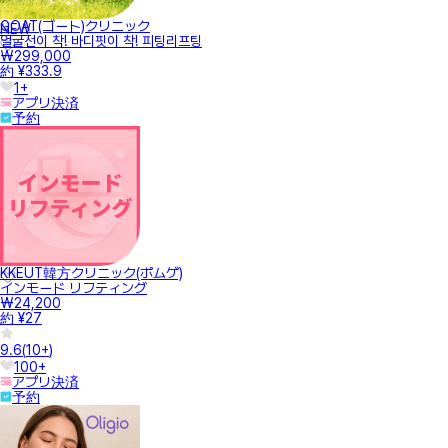
GOAT(ゴート)クリニック
NEW
얼굴선이 착! 바디핏이 착! 피팅리프팅
₩299,000
約 ¥333.9
1+
アプリ決済
予約
KKEUT韓方クリニック(ポムゲ)
インモード リフティング
₩24,200
約 ¥27
9.6
(
10+
)
100+
アプリ決済
予約