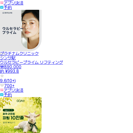
アプリ決済
予約
プラチナムクリニック
シンサ駅
ウルセラピープライム リフティング
₩890,000
約 ¥993.8
9.6
(
10+
)
700+
アプリ決済
予約