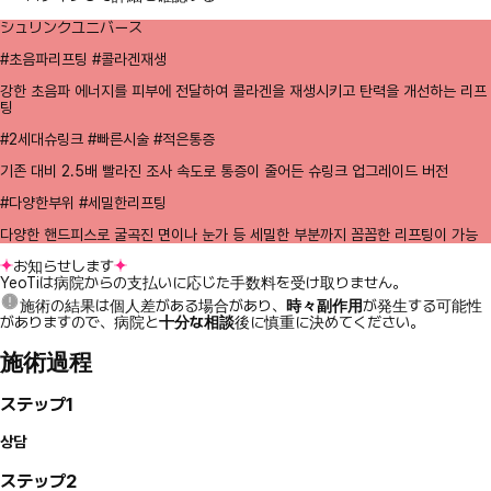
シュリンクユニバース
#초음파리프팅 #콜라겐재생
강한 초음파 에너지를 피부에 전달하여 콜라겐을 재생시키고 탄력을 개선하는 리프
팅
#2세대슈링크 #빠른시술 #적은통증
기존 대비 2.5배 빨라진 조사 속도로 통증이 줄어든 슈링크 업그레이드 버전
#다양한부위 #세밀한리프팅
다양한 핸드피스로 굴곡진 면이나 눈가 등 세밀한 부분까지 꼼꼼한 리프팅이 가능
お知らせします
YeoTiは病院からの支払いに応じた手数料を受け取りません。
施術の結果は個人差がある場合があり、
時々副作用
が発生する可能性
がありますので、病院と
十分な相談
後に慎重に決めてください。
施術過程
ステップ1
상담
ステップ2