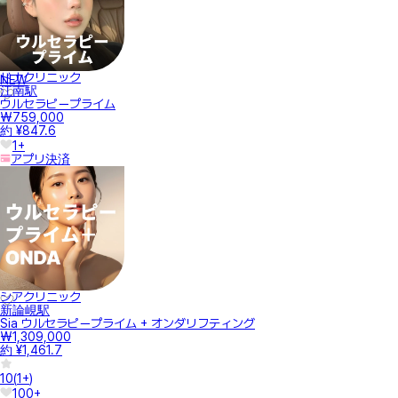
ドナクリニック
NEW
江南駅
ウルセラピープライム
₩759,000
約 ¥847.6
1+
アプリ決済
シアクリニック
新論峴駅
Sia ウルセラピープライム + オンダリフティング
₩1,309,000
約 ¥1,461.7
10
(
1+
)
100+