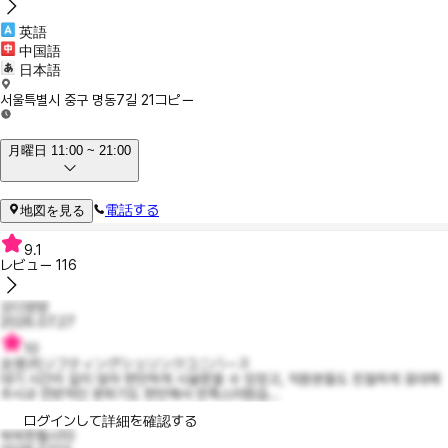
英語
中国語
日本語
서울특별시 중구 명동7길 21
コピー
月曜日 11:00 ~ 21:00
電話する
地図を見る
9.1
レビュー
116
오디얌얌
2026.07.27
10
次世代リフティングシュリンクユニバース
대기 시간이 길지 않아 편안하게 시술받을 수 있었고, 직원분들도 친절하게 응대해
주시규 전반적인 분위기도 편안해서 만족스러웠습...
ログインして詳細を確認する
싹싹한첼시10