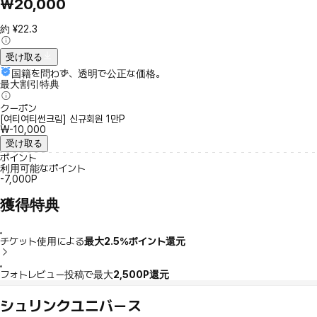
₩20,000
約 ¥22.3
受け取る
国籍を問わず、透明で公正な価格。
最大割引特典
クーポン
[여티여티썬크림] 신규회원 1만P
₩-10,000
受け取る
ポイント
利用可能なポイント
-7,000P
獲得特典
チケット使用による
最大2.5％ポイント還元
フォトレビュー投稿で最大
2,500P還元
シュリンクユニバース