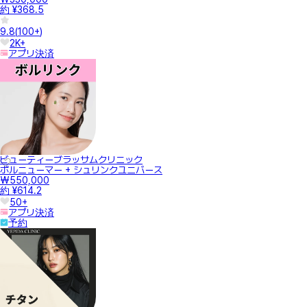
約 ¥368.5
9.8
(
100+
)
2K+
アプリ決済
ビューティーブラッサムクリニック
ボルニューマー + シュリンクユニバース
₩550,000
約 ¥614.2
50+
アプリ決済
予約