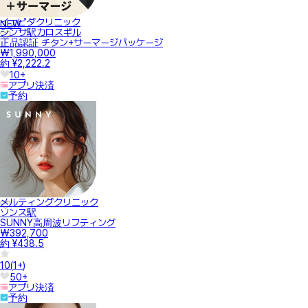
イェピダクリニック
NEW
シンサ駅カロスギル
正品認証 チタン+サーマージパッケージ
₩1,990,000
約 ¥2,222.2
10+
アプリ決済
予約
メルティングクリニック
ソンス駅
SUNNY高周波リフティング
₩392,700
約 ¥438.5
10
(
1+
)
50+
アプリ決済
予約