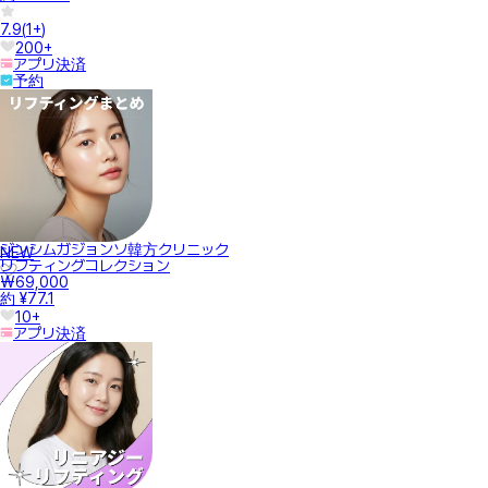
7.9
(
1+
)
200+
アプリ決済
予約
ジンシムガジョンソ韓方クリニック
NEW
リフティングコレクション
₩69,000
約 ¥77.1
10+
アプリ決済