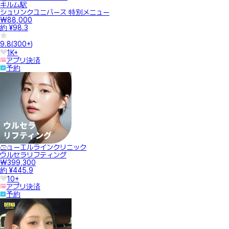
キルム駅
シュリンクユニバース 特別メニュー
₩88,000
約 ¥98.3
9.8
(
300+
)
1K+
アプリ決済
予約
ニューエルラインクリニック
ウルセラリフティング
₩399,300
約 ¥445.9
10+
アプリ決済
予約