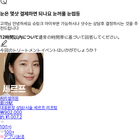
눈은 몇샷 결제하면 되나요 눈꺼풀 눈썹등
고객님 안녕하세요 슈링크 아이부분 가능하시나 샷수는 상담후 결정하시는 것을 추
천드립니다
12時間以内について
通常の時間帯に基づいて回答してください。
今回のトリートメントイベントはいかがでしょうか？
피치셀의원
新沙駅
대표원장 상담/시술 세르프 리프팅
₩902,000
約 ¥1,007.2
10
(
1+
)
100+
アプリ決済