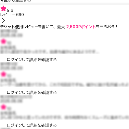
電話で相談する
9.6
レビュー
690
チケット使用レビュー
を書いて、最大
2,500Pポイント
をもらおう！
붕어빵사장
2026.08.09
10
女性脱毛
皆さん親切で良かったです。効果も確かにあるようです...
ログインして詳細を確認する
붕어빵사장
2026.08.09
10
女性脱毛
レーザー治療を受けてから、これで6回目ですね。確かに抜け毛が減ったよう
ログインして詳細を確認する
배고픈페르디난드13
2026.08.08
10
女性脱毛
少し待つかなと思っていたのですが、待ち時間もなくスムーズに進めていただ
ログインして詳細を確認する