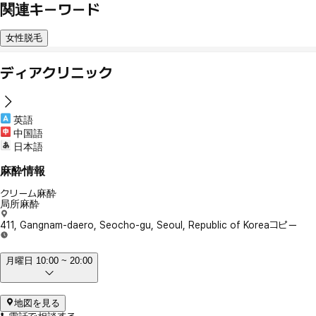
関連キーワード
女性脱毛
ディアクリニック
英語
中国語
日本語
麻酔情報
クリーム麻酔
局所麻酔
411, Gangnam-daero, Seocho-gu, Seoul, Republic of Korea
コピー
月曜日 10:00 ~ 20:00
地図を見る