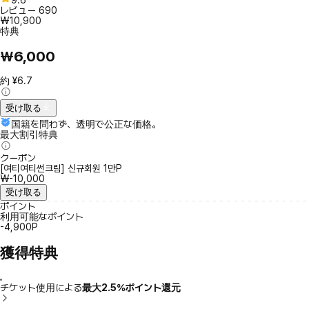
レビュー
690
₩10,900
特典
₩6,000
約 ¥6.7
受け取る
国籍を問わず、透明で公正な価格。
最大割引特典
クーポン
[여티여티썬크림] 신규회원 1만P
₩-10,000
受け取る
ポイント
利用可能なポイント
-4,900P
獲得特典
チケット使用による
最大2.5％ポイント還元