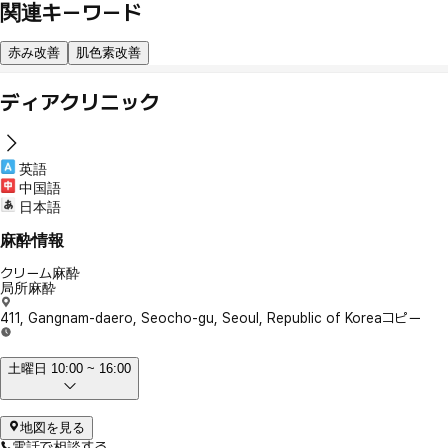
関連キーワード
赤み改善
肌色素改善
ディアクリニック
英語
中国語
日本語
麻酔情報
クリーム麻酔
局所麻酔
411, Gangnam-daero, Seocho-gu, Seoul, Republic of Korea
コピー
土曜日 10:00 ~ 16:00
地図を見る
電話で相談する