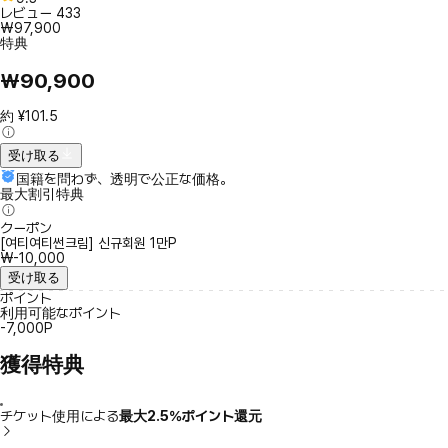
レビュー
433
₩97,900
特典
₩90,900
約 ¥101.5
受け取る
国籍を問わず、透明で公正な価格。
最大割引特典
クーポン
[여티여티썬크림] 신규회원 1만P
₩-10,000
受け取る
ポイント
利用可能なポイント
-7,000P
獲得特典
チケット使用による
最大2.5％ポイント還元