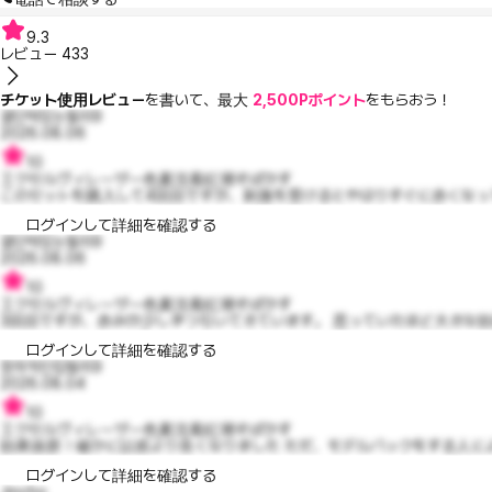
9.3
レビュー
433
チケット使用レビュー
を書いて、最大
2,500Pポイント
をもらおう！
결단력있는필라9
2026.08.06
10
エクセルヴィレーザー色素沈着紅潮そばかす
このセットを購入して4回目ですが、刺激を受けるとやはりすぐに赤くなって
ログインして詳細を確認する
결단력있는필라9
2026.08.06
10
エクセルヴィレーザー色素沈着紅潮そばかす
3回目ですが、赤みが少しずつ引いてきています。 思っていたほど大きな効
ログインして詳細を確認する
창의적인킴벌리9
2026.08.04
10
エクセルヴィレーザー色素沈着紅潮そばかす
効果抜群！確かに以前より良くなりました ただ、モデルパックをする人によ
ログインして詳細を確認する