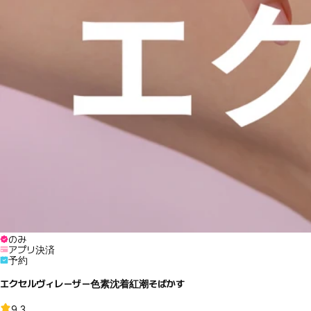
のみ
アプリ決済
予約
エクセルヴィレーザー色素沈着紅潮そばかす
9.3