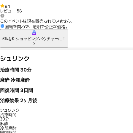
9.1
レビュー
58
このイベントは現在販売されていません。
国籍を問わず、透明で公正な価格。
5%をK-ショッピングバウチャーに！
シュリンク
治療時間
30分
麻酔
冷却麻酔
回復時間
3日間
治療効果
2ヶ月後
シュリンク
治療時間
30分
麻酔
冷却麻酔
回復時間