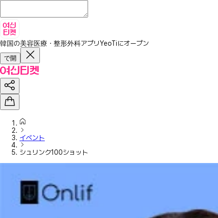
韓国の美容医療・整形外科アプリ
YeoTiにオープン
で開
イベント
シュリンク100ショット