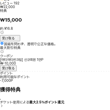
レビュー
192
₩22,000
特典
₩15,000
約 ¥16.8
受け取る
国籍を問わず、透明で公正な価格。
最大割引特典
クーポン
[여티여티썬크림] 신규회원 1만P
₩-10,000
受け取る
ポイント
利用可能なポイント
-7,000P
獲得特典
チケット使用による
最大2.5％ポイント還元