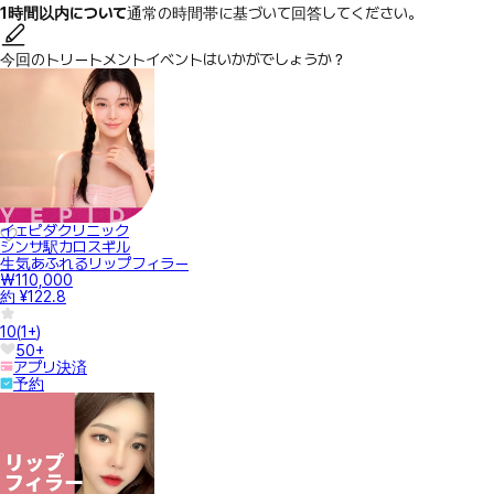
1時間以内について
通常の時間帯に基づいて回答してください。
今回のトリートメントイベントはいかがでしょうか？
イェピダクリニック
シンサ駅カロスギル
生気あふれるリップフィラー
₩110,000
約 ¥122.8
10
(
1+
)
50+
アプリ決済
予約