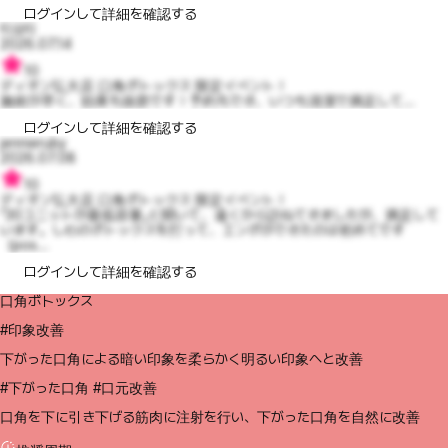
ログインして詳細を確認する
티요티
2026.07.14
10
ディオン弘大店 口角ボトックス 限定イベント！
施術が早く、効果も抜群です！予約もでき、いつも清潔で満足して...
ログインして詳細を確認する
jennieruby
2026.07.08
10
ディオン弘大店 口角ボトックス 限定イベント！
「30ユニットが最低容量」と聞いて、遠くから訪ねてきましたが、満足して
います。しわのボトックスを打って、エンボができたのは初めてです
（pos...
ログインして詳細を確認する
口角ボトックス
#印象改善
下がった口角による暗い印象を柔らかく明るい印象へと改善
#下がった口角 #口元改善
口角を下に引き下げる筋肉に注射を行い、下がった口角を自然に改善