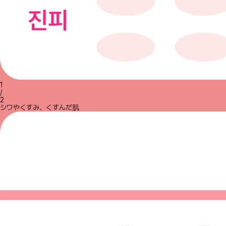
1
/
2
シワやくすみ、くすんだ肌