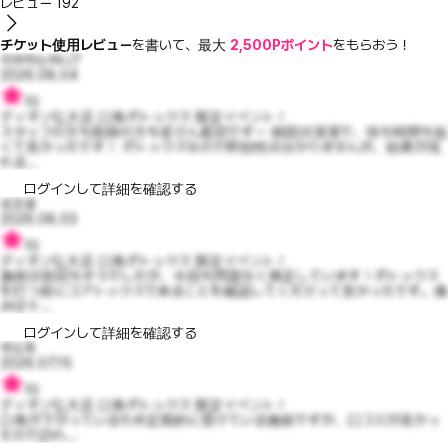
レビュー
192
チケット使用レビュー
を書いて、最大
2,500Pポイント
をもらおう！
자부하는허니7
2026.08.04
10
ディオン弘大店 口角ボトックス 限定イベント！
スタッフの方も医師の方も皆さん親切です～ 病院は清潔で、待ち時間も短
くて良かったです！ ボトックスなので即効性は分かりませんが、効果が現
れる...
ログインして詳細を確認する
쉿조용
2026.08.03
10
ディオン弘大店 口角ボトックス 限定イベント！
施術は前回もそうでしたが、今回も問題なく満足しています！ボトックス
を打つ前にコアトックスであることを確認してくださって良かったです。痛
みは十...
ログインして詳細を確認する
곽도희
2026.07.15
10
ディオン弘大店 口角ボトックス 限定イベント！
口角が下がっているため定期的に受けている施術ですが、口コミが良かっ
たので訪れ...