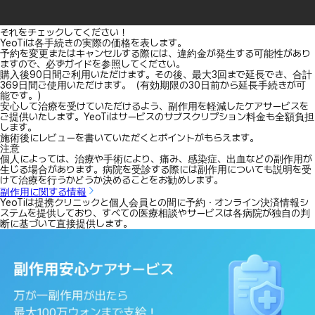
それをチェックしてください！
YeoTiは各手続きの実際の価格を表します。
予約を変更またはキャンセルする際には、違約金が発生する可能性があり
ますので、必ずガイドを参照してください。
購入後90日間ご利用いただけます。その後、最大3回まで延長でき、合計
369日間ご使用いただけます。（有効期限の30日前から延長手続きが可
能です。）
安心して治療を受けていただけるよう、副作用を軽減したケアサービスを
ご提供いたします。YeoTiはサービスのサブスクリプション料金も全額負担
します。
施術後にレビューを書いていただくとポイントがもらえます。
注意
個人によっては、治療や手術により、痛み、感染症、出血などの副作用が
生じる場合があります。病院を受診する際には副作用についても説明を受
けて治療を行うかどうか決めることをお勧めします。
副作用に関する情報
YeoTiは提携クリニックと個人会員との間に予約・オンライン決済情報シ
ステムを提供しており、すべての医療相談やサービスは各病院が独自の判
断に基づいて直接提供します。