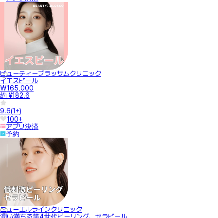
ビューティーブラッサムクリニック
イエスピール
₩165,000
約 ¥182.6
9.6
(
1+
)
100+
アプリ決済
予約
ニューエルラインクリニック
潤い満ちる第4世代ピーリング、セラピール