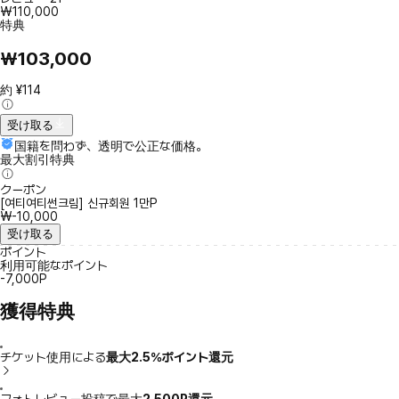
₩110,000
特典
₩103,000
約 ¥114
受け取る
国籍を問わず、透明で公正な価格。
最大割引特典
クーポン
[여티여티썬크림] 신규회원 1만P
₩-10,000
受け取る
ポイント
利用可能なポイント
-7,000P
獲得特典
チケット使用による
最大2.5％ポイント還元
フォトレビュー投稿で最大
2,500P還元