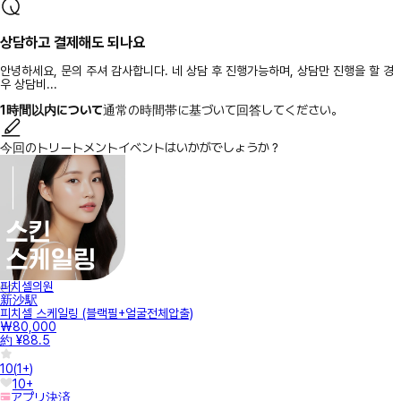
상담하고 결제해도 되나요
안녕하세요, 문의 주셔 감사합니다. 네 상담 후 진행가능하며, 상담만 진행을 할 경
우 상담비...
1時間以内について
通常の時間帯に基づいて回答してください。
今回のトリートメントイベントはいかがでしょうか？
피치셀의원
新沙駅
피치셀 스케일링 (블랙필+얼굴전체압출)
₩80,000
約 ¥88.5
10
(
1+
)
10+
アプリ決済