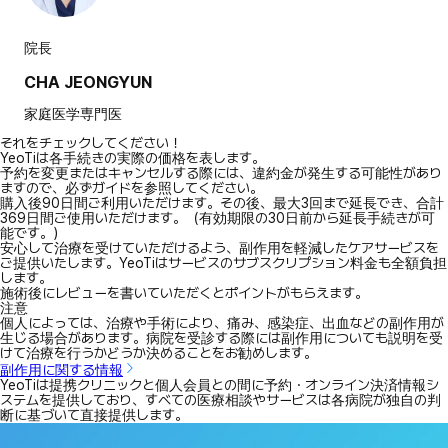
院長
CHA JEONGYUN
家庭医学専門医
それをチェックしてください！
YeoTiは各手続きの実際の価格を表します。
予約を変更またはキャンセルする際には、違約金が発生する可能性があり
ますので、必ずガイドを参照してください。
購入後90日間ご利用いただけます。その後、最大3回まで延長でき、合計
369日間ご使用いただけます。（有効期限の30日前から延長手続きが可
能です。）
安心して治療を受けていただけるよう、副作用を軽減したケアサービスを
ご提供いたします。YeoTiはサービスのサブスクリプション料金も全額負担
します。
施術後にレビューを書いていただくとポイントがもらえます。
注意
個人によっては、治療や手術により、痛み、感染症、出血などの副作用が
生じる場合があります。病院を受診する際には副作用についても説明を受
けて治療を行うかどうか決めることをお勧めします。
副作用に関する情報
YeoTiは提携クリニックと個人会員との間に予約・オンライン決済情報シ
ステムを提供しており、すべての医療相談やサービスは各病院が独自の判
断に基づいて直接提供します。