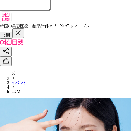
韓国の美容医療・整形外科アプリ
YeoTiにオープン
で開
イベント
LDM