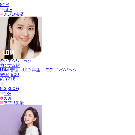
9
(
1+
)
50+
アプリ決済
ディアクリニック
カンナム駅
LDM 管理 + LED 再生 + モデリングパック
₩64,900
約 ¥71.8
9.3
(
300+
)
2K+
のみ
アプリ決済