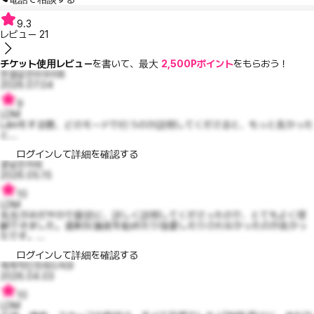
9.3
レビュー
21
チケット使用レビュー
を書いて、最大
2,500Pポイント
をもらおう！
한결같은라우라8
2026.07.04
9
LDM
Ldmをする際、どのモードで行うのか説明してくださると、もっと良かった
と...
ログインして詳細を確認する
콩넣은카레
2026.05.15
10
LDM
先生がおだやかで親切に、詳しく説明してくださったので、とてもよく理
解できました。過剰な施術を勧めたり強要したりされなかったのが良かっ
たです。...
ログインして詳細を確認する
체계적인프레드릭9
2026.04.03
10
LDM