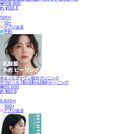
₩108,900
約 ¥120.5
10
(
1+
)
10+
アプリ決済
予約
キョンヒダナウン韓方クリニック
セラピール 1剤+2剤+LDM+トーニング
₩55,000
約 ¥60.9
9.6
(
10+
)
300+
アプリ決済