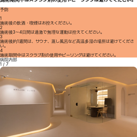
予防
1
施術後の飲酒・喫煙はお控えください。
2
施術後3～4日間は過激で無理な運動は控えてください。
3
施術後約1週間は、サウナ、蒸し風呂など高温多湿の場所は避けてくださ
い。
4
施術期間中はスクラブ剤の使用やピーリングは避けてください。
病院内部
1
/
7