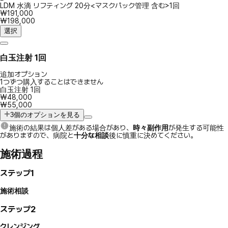
LDM 水滴 リフティング 20分<マスクパック管理 含む>1回
₩191,000
₩198,000
選択
白玉注射 1回
追加オプション
1つずつ購入することはできません
白玉注射 1回
₩48,000
₩55,000
3個のオプションを見る
施術の結果は個人差がある場合があり、
時々副作用
が発生する可能性
がありますので、病院と
十分な相談
後に慎重に決めてください。
施術過程
ステップ1
施術相談
ステップ2
クレンジング