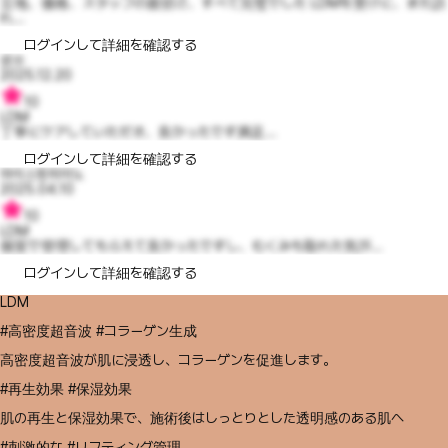
立地、価格、スタッフの親切さ、すべて完璧でした LDMを受けに、また訪
れ...
ログインして詳細を確認する
셩쓰
2025.12.20
10
LDM
丁寧にケアしていただき、良かったです満足...
ログインして詳細を確認する
마이스윗피아노
2025.04.10
10
LDM
個室で管理してもらえて良かったですし、むくみも取れた気が...
ログインして詳細を確認する
LDM
#高密度超音波 #コラーゲン生成
高密度超音波が肌に浸透し、コラーゲンを促進します。
#再生効果 #保湿効果
肌の再生と保湿効果で、施術後はしっとりとした透明感のある肌へ
#刺激的な #リフティング管理