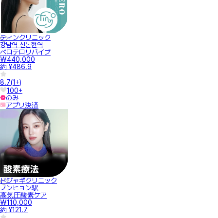
ティンクリニック
강남역 신논현역
ベロテロリバイブ
₩440,000
約 ¥486.9
8.7
(
1+
)
100+
のみ
アプリ決済
ドジャギクリニック
ノンヒョン駅
高気圧酸素ケア
₩110,000
約 ¥121.7