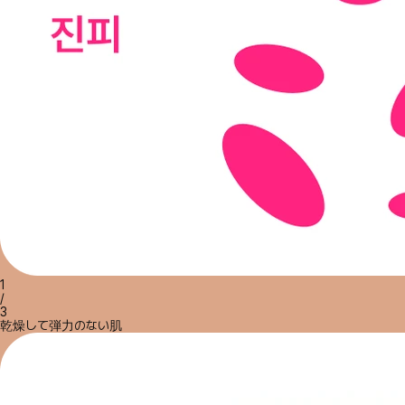
1
/
3
乾燥して弾力のない肌