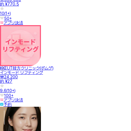
約 ¥770.5
10
(
1+
)
50+
アプリ決済
KKEUT韓方クリニック(ポムゲ)
インモード リフティング
₩24,200
約 ¥27
9.6
(
10+
)
100+
アプリ決済
予約