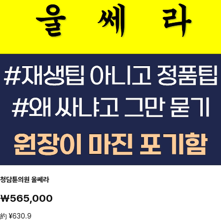
청담튠의원 울쎄라
₩565,000
約 ¥630.9