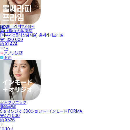
양산빛나라피부과의원
NEW
梁山釜山大学病院
[피부과전문의상담시술] 울쎄라피프라임
₩1,320,000
約 ¥1,474
1+
アプリ決済
予約
シアクリニック
新論峴駅
Sia オリジオ 300ショット+インモード FORMA
₩471,000
約 ¥526
10
(
10+
)