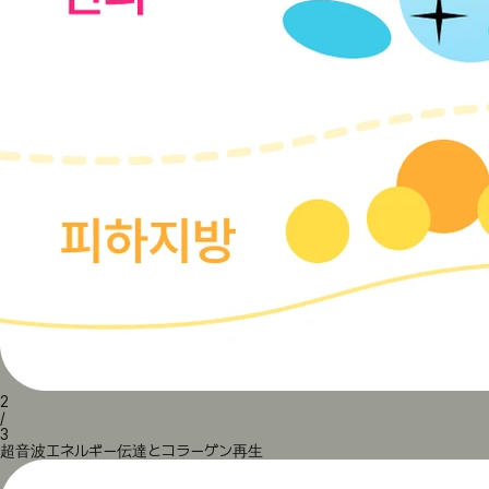
2
/
3
超音波エネルギー伝達とコラーゲン再生