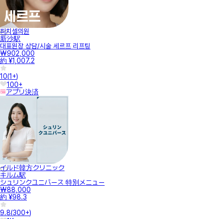
피치셀의원
新沙駅
대표원장 상담/시술 세르프 리프팅
₩902,000
約 ¥1,007.2
10
(
1+
)
100+
アプリ決済
イルド韓方クリニック
キルム駅
シュリンクユニバース 特別メニュー
₩88,000
約 ¥98.3
9.8
(
300+
)