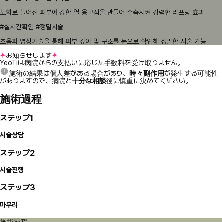
노화로 늘어진 피부에 강한 열 응고점을 만들어 수축시켜 강력한 리프팅 효과
#실시간확인 #정밀시술
초음파 영상기술을 통해 피부 깊이 및 구조를 눈으로 확인해 정밀한 시술 가능
お知らせします
YeoTiは病院からの支払いに応じた手数料を受け取りません。
施術の結果は個人差がある場合があり、
時々副作用
が発生する可能性
がありますので、病院と
十分な相談
後に慎重に決めてください。
施術過程
ステップ1
시술상담
ステップ2
시술진행
ステップ3
마무리
施術過程