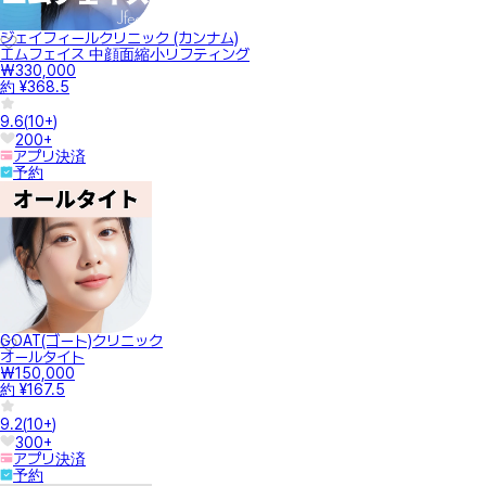
ジェイフィールクリニック (カンナム)
エムフェイス 中顔面縮小リフティング
₩330,000
約 ¥368.5
9.6
(
10+
)
200+
アプリ決済
予約
GOAT(ゴート)クリニック
オールタイト
₩150,000
約 ¥167.5
9.2
(
10+
)
300+
アプリ決済
予約