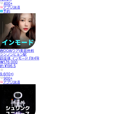
400+
アプリ決済
予約
WOOA(ウア)美容外科
シンノンヒョン駅
顔全体 インモード FX+FR
₩176,000
約 ¥196.5
9.6
(
10+
)
900+
アプリ決済