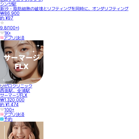
シンサ駅
新沙 - 脂肪細胞の破壊とリフティングを同時に、オンダリフティング
₩86,900
約 ¥97
9.8
(
100+
)
1K+
アプリ決済
リゼロクリニック
西面駅、全浦駅
サーマージFLX
₩1,320,000
約 ¥1,474
100+
アプリ決済
予約