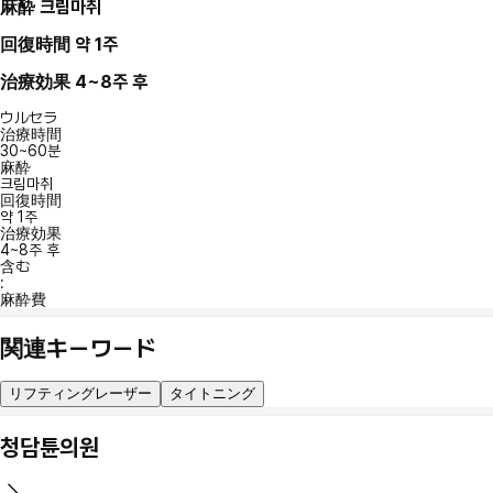
麻酔
크림마취
回復時間
약 1주
治療効果
4~8주 후
ウルセラ
治療時間
30~60분
麻酔
크림마취
回復時間
약 1주
治療効果
4~8주 후
含む
:
麻酔費
関連キーワード
リフティングレーザー
タイトニング
청담튠의원