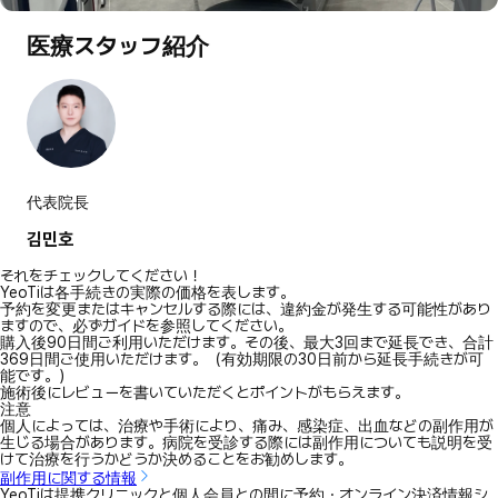
医療スタッフ紹介
代表院長
김민호
それをチェックしてください！
YeoTiは各手続きの実際の価格を表します。
予約を変更またはキャンセルする際には、違約金が発生する可能性があり
ますので、必ずガイドを参照してください。
購入後90日間ご利用いただけます。その後、最大3回まで延長でき、合計
369日間ご使用いただけます。（有効期限の30日前から延長手続きが可
能です。）
施術後にレビューを書いていただくとポイントがもらえます。
注意
個人によっては、治療や手術により、痛み、感染症、出血などの副作用が
生じる場合があります。病院を受診する際には副作用についても説明を受
けて治療を行うかどうか決めることをお勧めします。
副作用に関する情報
YeoTiは提携クリニックと個人会員との間に予約・オンライン決済情報シ