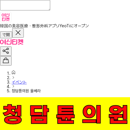
韓国の美容医療・整形外科アプリ
YeoTiにオープン
で開
イベント
청담튠의원 울쎄라