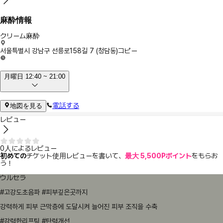
麻酔情報
クリーム麻酔
서울특별시 강남구 선릉로158길 7 (청담동)
コピー
月曜日 12:40 ~ 21:00
電話する
地図を見る
レビュー
0人によるレビュー
初めての
チケット使用レビューを書いて、
最大 5,500Pポイント
をもらお
う！
ウルセラ
#고강도초음파 #피부깊은곳까지
강력하게 피부 근막층에 도달시켜 늘어진 피부 조직을 수축
#강력한리프팅 #탄력개선