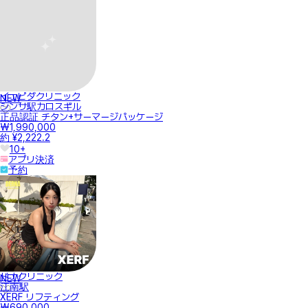
イェピダクリニック
NEW
シンサ駅カロスギル
正品認証 チタン+サーマージパッケージ
₩1,990,000
約 ¥2,222.2
10+
アプリ決済
予約
ドナクリニック
NEW
江南駅
XERF リフティング
₩690,000