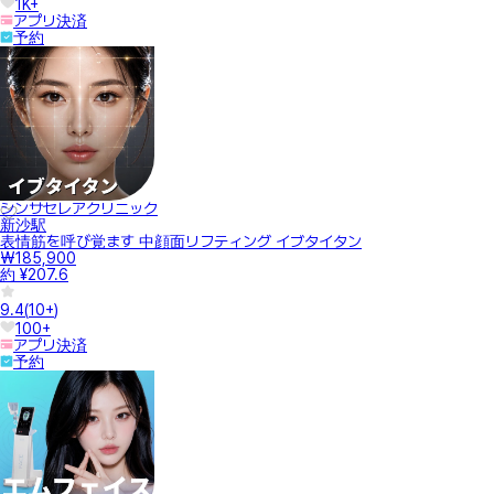
1K+
アプリ決済
予約
シンサセレアクリニック
新沙駅
表情筋を呼び覚ます 中顔面リフティング イブタイタン
₩185,900
約 ¥207.6
9.4
(
10+
)
100+
アプリ決済
予約