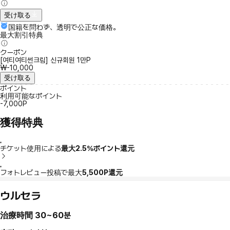
受け取る
国籍を問わず、透明で公正な価格。
最大割引特典
クーポン
[여티여티썬크림] 신규회원 1만P
₩-10,000
受け取る
ポイント
利用可能なポイント
-7,000P
獲得特典
チケット使用による
最大2.5％ポイント還元
フォトレビュー投稿で最大
5,500P還元
ウルセラ
治療時間
30~60분