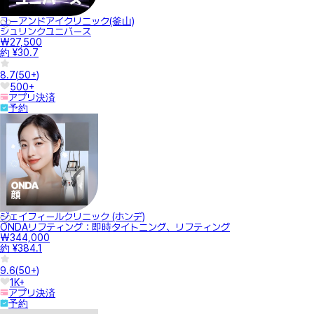
ユーアンドアイクリニック(釜山)
シュリンクユニバース
₩27,500
約 ¥30.7
8.7
(
50+
)
500+
アプリ決済
予約
ジェイフィールクリニック (ホンデ)
ONDAリフティング：即時タイトニング、リフティング
₩344,000
約 ¥384.1
9.6
(
50+
)
1K+
アプリ決済
予約