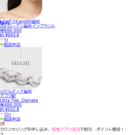
レングス(Length)歯科
NEW
ストローマン歯科インプラント
₩890,000
約 ¥993.8
1+
相談申請
ソウルディア歯科
マゴク駅
Ultra Thin, Dia'nate
₩495,000
約 ¥552.8
10+
相談申請
カウンセリングを申し込み、
現地アプリ決済
で割引・ポイント獲得！