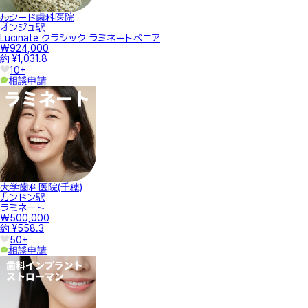
ルシード歯科医院
オンジュ駅
Lucinate クラシック ラミネートべニア
₩924,000
約 ¥1,031.8
10+
相談申請
大学歯科医院(千穂)
カンドン駅
ラミネート
₩500,000
約 ¥558.3
50+
相談申請