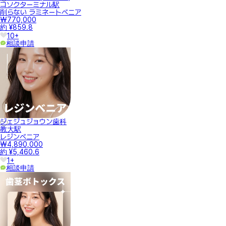
コソクターミナル駅
削らない ラミネートベニア
₩770,000
約 ¥859.8
10+
相談申請
ジェジュジョウン歯科
教大駅
レジンベニア
₩4,890,000
約 ¥5,460.6
1+
相談申請