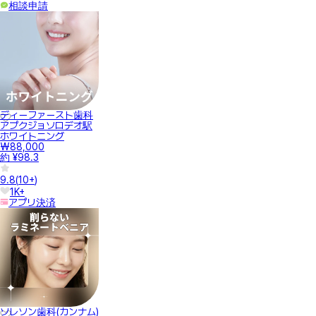
相談申請
ディーファースト歯科
アプクジョソロデオ駅
ホワイトニング
₩88,000
約 ¥98.3
9.8
(
10+
)
1K+
アプリ決済
ソレソン歯科(カンナム)