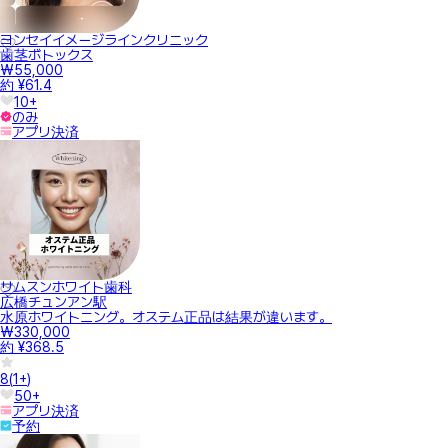
ヨンセイイメージラインクリニック
歯茎ボトックス
₩55,000
約 ¥61.4
10+
のみ
アプリ決済
サムスンホワイト歯科
広橋チュンアン駅
水原ホワイトニング。オステム正品は結果が違います。
₩330,000
約 ¥368.5
8
(
1+
)
50+
アプリ決済
予約