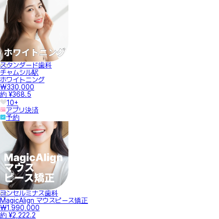
スタンダード歯科
チャムシル駅
ホワイトニング
₩330,000
約 ¥368.5
10+
アプリ決済
予約
ヨンセルミナス歯科
MagicAlign マウスピース矯正
₩1,990,000
約 ¥2,222.2