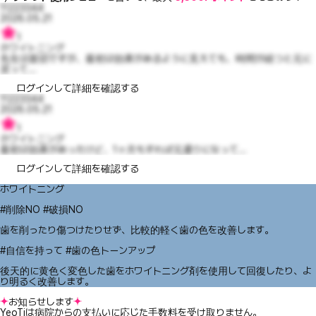
11223344
2026.05.21
1
ホワイトニング
先生は親切ですが、最初は効果があるように見えても、時間が経つと元に
戻って...
ログインして詳細を確認する
11223344
2026.05.21
1
ホワイトニング
最初は効果があったけど、1ヶ月もすれば元通りになって...
ログインして詳細を確認する
ホワイトニング
#削除NO #破損NO
歯を削ったり傷つけたりせず、比較的軽く歯の色を改善します。
#自信を持って #歯の色トーンアップ
後天的に黄色く変色した歯をホワイトニング剤を使用して回復したり、よ
り明るく改善します。
お知らせします
YeoTiは病院からの支払いに応じた手数料を受け取りません。