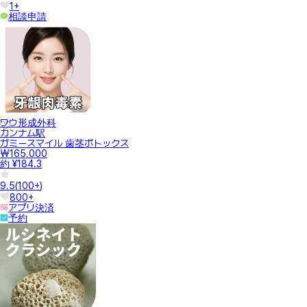
1+
相談申請
ワウ形成外科
カンナム駅
ガミースマイル 歯茎ボトックス
₩165,000
約 ¥184.3
9.5
(
100+
)
800+
アプリ決済
予約