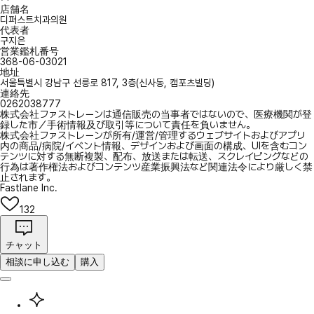
店舗名
디퍼스트치과의원
代表者
구지은
営業鑑札番号
368-06-03021
地址
서울특별시 강남구 선릉로 817, 3층(신사동, 캠포츠빌딩)
連絡先
0262038777
株式会社ファストレーンは通信販売の当事者ではないので、医療機関が登
録した市／手術情報及び取引等について責任を負いません。
株式会社ファストレーンが所有/運営/管理するウェブサイトおよびアプリ
内の商品/病院/イベント情報、デザインおよび画面の構成、UIを含むコン
テンツに対する無断複製、配布、放送または転送、スクレイピングなどの
行為は著作権法およびコンテンツ産業振興法など関連法令により厳しく禁
止されます。
Fastlane Inc.
132
チャット
相談に申し込む
購入