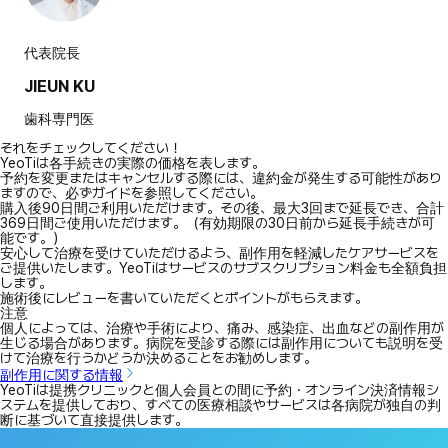
代表院長
JIEUN KU
歯科専門医
それをチェックしてください！
YeoTiは各手続きの実際の価格を表します。
予約を変更またはキャンセルする際には、違約金が発生する可能性があり
ますので、必ずガイドを参照してください。
購入後90日間ご利用いただけます。その後、最大3回まで延長でき、合計
369日間ご使用いただけます。（有効期限の30日前から延長手続きが可
能です。）
安心して治療を受けていただけるよう、副作用を軽減したケアサービスを
ご提供いたします。YeoTiはサービスのサブスクリプション料金も全額負担
します。
施術後にレビューを書いていただくとポイントがもらえます。
注意
個人によっては、治療や手術により、痛み、感染症、出血などの副作用が
生じる場合があります。病院を受診する際には副作用についても説明を受
けて治療を行うかどうか決めることをお勧めします。
副作用に関する情報
YeoTiは提携クリニックと個人会員との間に予約・オンライン決済情報シ
ステムを提供しており、すべての医療相談やサービスは各病院が独自の判
断に基づいて直接提供します。