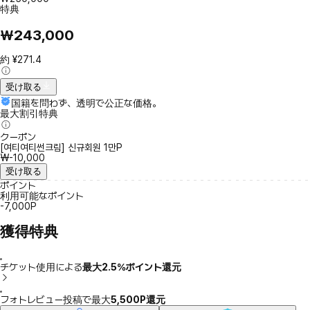
特典
₩243,000
約 ¥271.4
受け取る
国籍を問わず、透明で公正な価格。
最大割引特典
クーポン
[여티여티썬크림] 신규회원 1만P
₩-10,000
受け取る
ポイント
利用可能なポイント
-7,000P
獲得特典
チケット使用による
最大2.5％ポイント還元
フォトレビュー投稿で最大
5,500P還元