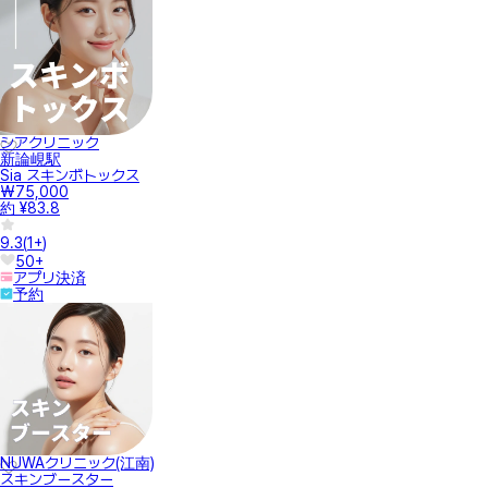
シアクリニック
新論峴駅
Sia スキンボトックス
₩75,000
約 ¥83.8
9.3
(
1+
)
50+
アプリ決済
予約
NUWAクリニック(江南)
スキンブースター