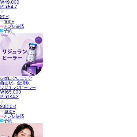
₩49,000
約 ¥54.7
9
(
1+
)
100+
アプリ決済
予約
リゼロクリニック
西面駅、全浦駅
リジュランヒーラー
₩165,000
約 ¥184.3
9.8
(
10+
)
400+
アプリ決済
予約