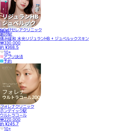
シンサセレアクリニック
NEW
新沙駅
痛み緩和 水光リジュランHB + ジュベルックスキン
₩330,000
約 ¥368.5
10+
アプリ決済
予約
フォレナクリニック
ホンデイック駅
ウルトラコール
₩220,000
約 ¥245.7
10+