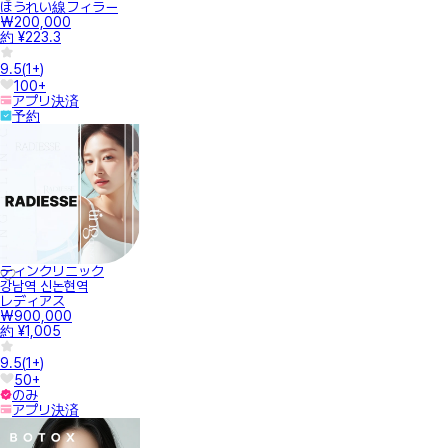
ほうれい線フィラー
₩200,000
約 ¥223.3
9.5
(
1+
)
100+
アプリ決済
予約
ティンクリニック
강남역 신논현역
レディアス
₩900,000
約 ¥1,005
9.5
(
1+
)
50+
のみ
アプリ決済