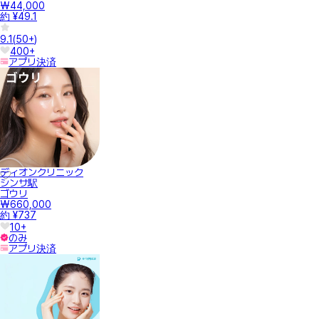
₩44,000
約 ¥49.1
9.1
(
50+
)
400+
アプリ決済
ディオンクリニック
シンサ駅
ゴウリ
₩660,000
約 ¥737
10+
のみ
アプリ決済