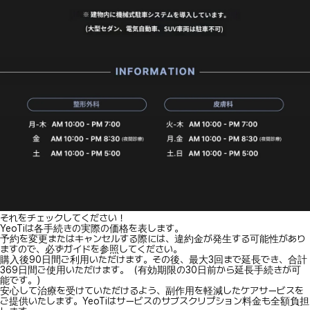
それをチェックしてください！
YeoTiは各手続きの実際の価格を表します。
予約を変更またはキャンセルする際には、違約金が発生する可能性があり
ますので、必ずガイドを参照してください。
購入後90日間ご利用いただけます。その後、最大3回まで延長でき、合計
369日間ご使用いただけます。（有効期限の30日前から延長手続きが可
能です。）
安心して治療を受けていただけるよう、副作用を軽減したケアサービスを
ご提供いたします。YeoTiはサービスのサブスクリプション料金も全額負担