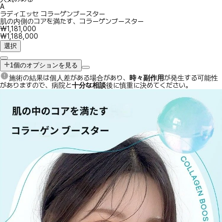
A
ラディエッセ コラーゲンブースター
肌の内側のコアを満たす、コラーゲンブースター
₩1,181,000
₩1,188,000
選択
1個のオプションを見る
施術の結果は個人差がある場合があり、
時々副作用
が発生する可能性
がありますので、病院と
十分な相談
後に慎重に決めてください。