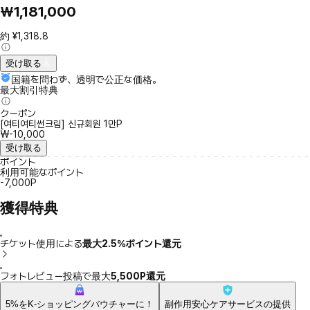
₩1,181,000
約 ¥1,318.8
受け取る
国籍を問わず、透明で公正な価格。
最大割引特典
クーポン
[여티여티썬크림] 신규회원 1만P
₩-10,000
受け取る
ポイント
利用可能なポイント
-7,000P
獲得特典
チケット使用による
最大2.5％ポイント還元
フォトレビュー投稿で最大
5,500P還元
5%をK-ショッピングバウチャーに！
副作用安心ケアサービスの提供