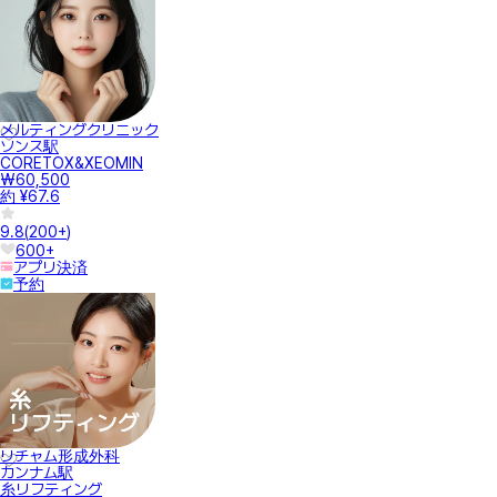
メルティングクリニック
ソンス駅
CORETOX&XEOMIN
₩60,500
約 ¥67.6
9.8
(
200+
)
600+
アプリ決済
予約
リチャム形成外科
カンナム駅
糸リフティング