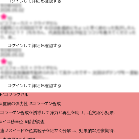
ログインして詳細を確認する
멋진벤자민5
2026.05.02
10
ピコフォーカス + クライオセル
4週間ごとの3回目です 今日は体感的にちょっと早く終わった気がしたん
ですけど？？（もちろん、代表院長先生が役立つコツを教えてくださった
り、あ...
ログインして詳細を確認する
멋진벤자민5
2026.05.02
10
ピコフォーカス + クライオセル
今回は追加施術を勧められなくて良かったです～ 次回はポテンザを一度勧
めてもらえたら、検討し...
ログインして詳細を確認する
ピコフラクセル
#皮膚の弾力性 #コラーゲン合成
コラーゲン合成を誘導して弾力と再生を助け、毛穴縮小効果!
#ピコ秒単位 #精密調査
速いスピードで色素粒子を細かく分解し、効果的な治療期待!