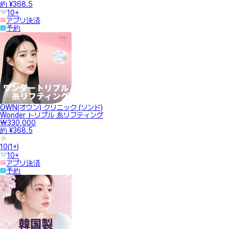
約 ¥368.5
10+
アプリ決済
予約
OWN(オウン) クリニック (ソンド)
Wonder トリプル 糸リフティング
₩330,000
約 ¥368.5
10
(
1+
)
10+
アプリ決済
予約