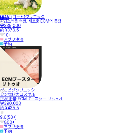
GOAT(ゴート)クリニック
NEW
고급스러운 속광. 새로운 ECM의 등장
₩339,000
約 ¥378.6
10+
アプリ決済
予約
イェピダクリニック
シンサ駅カロスギル
正品正量 ECMブースター リトゥオ
₩390,000
約 ¥435.5
9.6
(
50+
)
800+
アプリ決済
予約