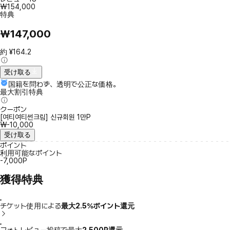
₩154,000
特典
₩147,000
約 ¥164.2
受け取る
国籍を問わず、透明で公正な価格。
最大割引特典
クーポン
[여티여티썬크림] 신규회원 1만P
₩-10,000
受け取る
ポイント
利用可能なポイント
-7,000P
獲得特典
チケット使用による
最大2.5％ポイント還元
フォトレビュー投稿で最大
2,500P還元