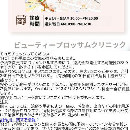
それをチェックしてください！
YeoTiは各手続きの実際の価格を表します。
予約を変更またはキャンセルする際には、違約金が発生する可能性があり
ますので、必ずガイドを参照してください。
購入後90日間ご利用いただけます。その後、最大3回まで延長でき、合計
369日間ご使用いただけます。（有効期限の30日前から延長手続きが可
能です。）
安心して治療を受けていただけるよう、副作用を軽減したケアサービスを
ご提供いたします。YeoTiはサービスのサブスクリプション料金も全額負担
します。
施術後にレビューを書いていただくとポイントがもらえます。
注意
個人によっては、治療や手術により、痛み、感染症、出血などの副作用が
生じる場合があります。病院を受診する際には副作用についても説明を受
けて治療を行うかどうか決めることをお勧めします。
副作用に関する情報
YeoTiは提携クリニックと個人会員との間に予約・オンライン決済情報シ
ステムを提供しており、すべての医療相談やサービスは各病院が独自の判