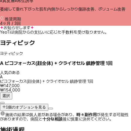
#真皮層#再生誘導
萎縮して垂れ下がった肌を内側からしっかり傷跡改善、ボリューム改善
推奨周期
4ヶ月 / 3回
お知らせします
YeoTiは病院からの支払いに応じた手数料を受け取りません。
ヨティピック
ヨティピック
A
ピコフォーカス(顔全体) + クライオセル 鎮静管理 1回
人気のある
A
ピコフォーカス(顔全体) + クライオセル 鎮静管理 1回
₩147,000
₩154,000
選択
1個のオプションを見る
施術の結果は個人差がある場合があり、
時々副作用
が発生する可能性
がありますので、病院と
十分な相談
後に慎重に決めてください。
施術過程