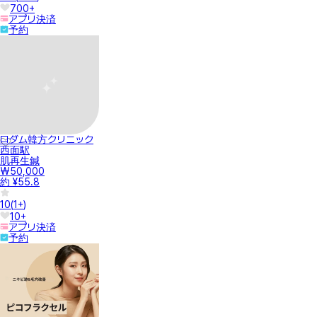
700+
アプリ決済
予約
ロダム韓方クリニック
西面駅
肌再生鍼
₩50,000
約 ¥55.8
10
(
1+
)
10+
アプリ決済
予約