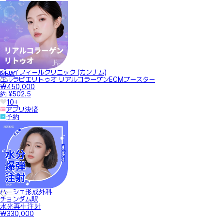
ジェイフィールクリニック (カンナム)
NEW
エルラビエリトゥオ リアルコラーゲンECMブースター
₩450,000
約 ¥502.5
10+
アプリ決済
予約
ハーシェ形成外科
チョンダム駅
水光再生注射
₩330,000