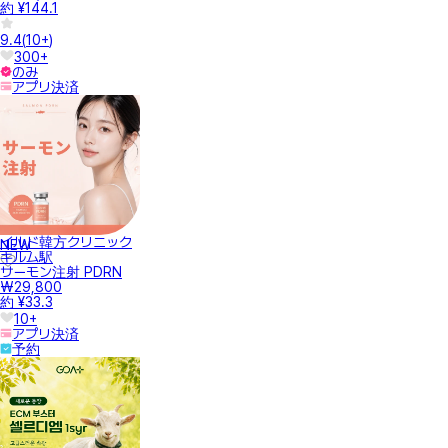
約 ¥144.1
9.4
(
10+
)
300+
のみ
アプリ決済
イルド韓方クリニック
NEW
キルム駅
サーモン注射 PDRN
₩29,800
約 ¥33.3
10+
アプリ決済
予約