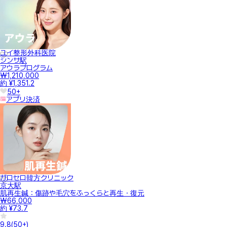
ユイ整形外科医院
シンサ駅
アウラプログラム
₩1,210,000
約 ¥1,351.2
50+
アプリ決済
ガロセロ韓方クリニック
京大駅
肌再生鍼：傷跡や毛穴をふっくらと再生・復元
₩66,000
約 ¥73.7
9.8
(
50+
)