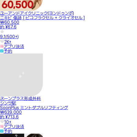
ユーアンドアイクリニック(ヨンドゥンポ)
ニキビ 傷跡 [ ピコフラクセル + クライオセル ]
₩60,500
約 ¥67.6
9.1
(
500+
)
2K+
アプリ決済
予約
スーンプラス形成外科
シンサ駅
SoonPlus ミントダブルリフティング
₩639,000
約 ¥713.6
10+
アプリ決済
予約