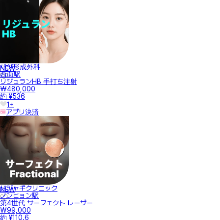
バダ形成外科
NEW
西面駅
リジュランHB 手打ち注射
₩480,000
約 ¥536
1+
アプリ決済
ドジャギクリニック
NEW
ノンヒョン駅
第4世代 サーフェクト レーザー
₩99,000
約 ¥110.6