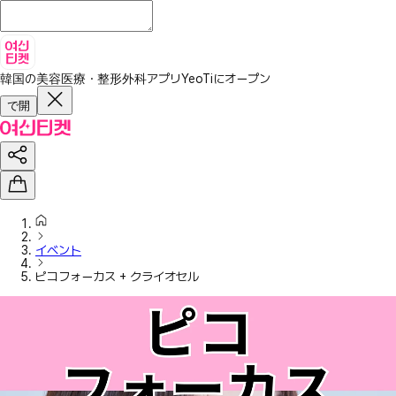
韓国の美容医療・整形外科アプリ
YeoTiにオープン
で開
イベント
ピコフォーカス + クライオセル