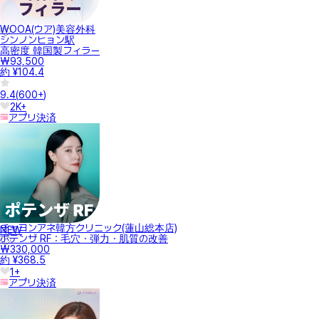
WOOA(ウア)美容外科
シンノンヒョン駅
高密度 韓国製フィラー
₩93,500
約 ¥104.4
9.4
(
600+
)
2K+
アプリ決済
チャヨンアネ韓方クリニック(蓮山総本店)
NEW
ポテンザ RF：毛穴・弾力・肌質の改善
₩330,000
約 ¥368.5
1+
アプリ決済