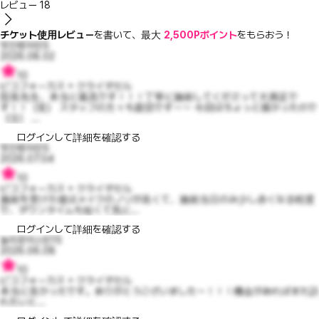
レビュー
18
チケット使用レビュー
を書いて、最大
2,500Pポイント
をもらおう！
멋진벤자민5
2026.08.02
10
ピコフォーカス + クライオセル
院長先生、本当に最高です！！！丁寧に施術してくださって大満足で
す！！（笑） スタッフの方々も親切です～～ 今回はちょっと痛かったので
（泣） ...
ログインして詳細を確認する
멋진벤자민5
2026.07.04
10
ピコフォーカス + クライオセル
施術を受けた後はメイクのノリが良くて、施術当日のみ少し赤くなる程度
で、ダウンタイムも短くて気に...
ログインして詳細を確認する
놀라운어스틴15
2026.06.08
10
ピコフォーカス + クライオセル
本当に良かったです。ありがとうございました～！！！機会があればまた訪
れたいと...