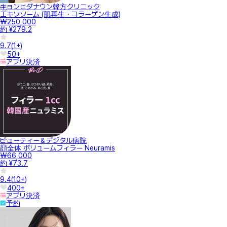
キョンヒダナウン韓方クリニック
エキソソーム (肌再生・コラーゲン生成)
₩250,000
約 ¥279.2
9.7
(
1+
)
50+
アプリ決済
ビューティー＆デジタル病院
顔全体 ボリュームフィラー Neuramis
₩66,000
約 ¥73.7
9.4
(
10+
)
400+
アプリ決済
予約