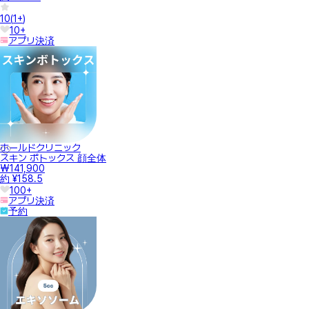
10
(
1+
)
10+
アプリ決済
ホールドクリニック
スキン ボトックス 顔全体
₩141,900
約 ¥158.5
100+
アプリ決済
予約