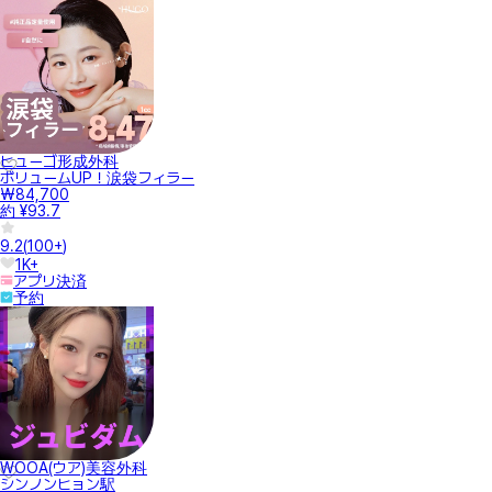
ヒューゴ形成外科
ボリュームUP！涙袋フィラー
₩84,700
約 ¥93.7
9.2
(
100+
)
1K+
アプリ決済
予約
WOOA(ウア)美容外科
シンノンヒョン駅