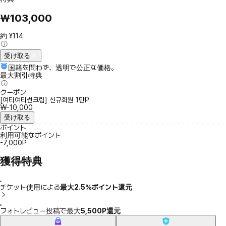
₩103,000
約 ¥114
受け取る
国籍を問わず、透明で公正な価格。
最大割引特典
クーポン
[여티여티썬크림] 신규회원 1만P
₩-10,000
受け取る
ポイント
利用可能なポイント
-7,000P
獲得特典
チケット使用による
最大2.5％ポイント還元
フォトレビュー投稿で最大
5,500P還元