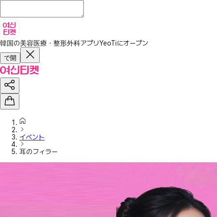
韓国の美容医療・整形外科アプリ
YeoTiにオープン
で開
イベント
耳のフィラー