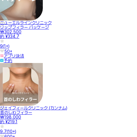
ニューエルラインクリニック
リップフィラー パッケージ
₩302,500
約 ¥334.7
9
(
1+
)
50+
アプリ決済
予約
ジェイフィールクリニック (カンナム)
首のしわフィラー
₩198,000
約 ¥219.1
9.7
(
10+
)
600+