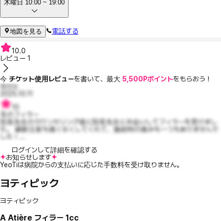
木曜日 10:00 ~ 19:00
電話する
地図を見る
10.0
レビュー
1
今
チケット使用レビュー
を書いて、最大
5,500Pポイント
をもらおう！
정선쓰
2025.10.11
10
耳のフィラー
院長先生のカウンセリング後に院長先生にお会いしてフィラーを受けまし
た。 麻酔注射も痛くなくしてくれて、施術時の痛みも一つもありませんで
した！...
ログインして詳細を確認する
お知らせします
YeoTiは病院からの支払いに応じた手数料を受け取りません。
ヨティピック
ヨティピック
A
Atière フィラー 1cc