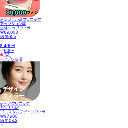
アンジェルミクリニック
アックジョン駅
全体リップフィラー
₩89,000
約 ¥98.5
8.4
(
10+
)
600+
のみ
アプリ決済
ディアクリニック
カンナム駅
1:1カスタムデザインフィラー
₩97,900
約 ¥108.3