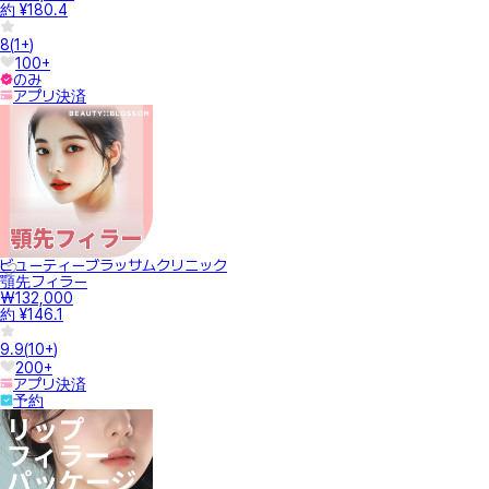
約 ¥180.4
8
(
1+
)
100+
のみ
アプリ決済
ビューティーブラッサムクリニック
顎先フィラー
₩132,000
約 ¥146.1
9.9
(
10+
)
200+
アプリ決済
予約