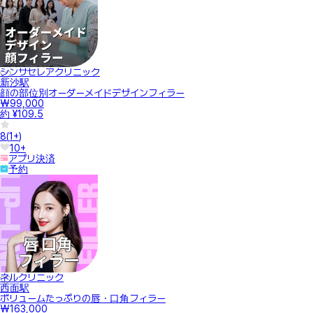
シンサセレアクリニック
新沙駅
顔の部位別オーダーメイドデザインフィラー
₩99,000
約 ¥109.5
8
(
1+
)
10+
アプリ決済
予約
ネルクリニック
西面駅
ボリュームたっぷりの唇・口角フィラー
₩163,000