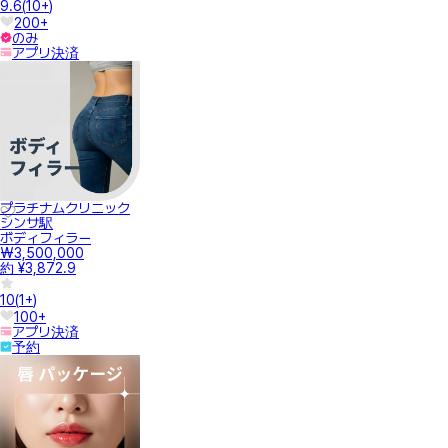
9.6
(
10+
)
200+
のみ
アプリ決済
プラチナムクリニック
シンサ駅
ボディフィラー
₩3,500,000
約 ¥3,872.9
10
(
1+
)
100+
アプリ決済
予約