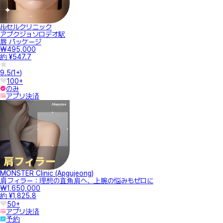
ルセルクリニック
アプクジョソロデオ駅
唇 パッケージ
₩495,000
約 ¥547.7
9.5
(
1+
)
100+
のみ
アプリ決済
MONSTER Clinic (Apgujeong)
肩フィラー：理想の直角肩へ、上腕の悩みもゼロに
₩1,650,000
約 ¥1,825.8
50+
アプリ決済
予約