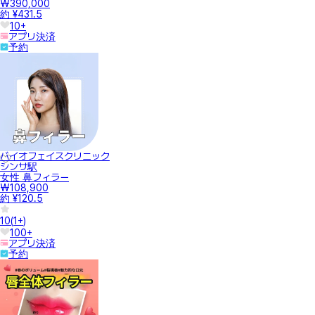
₩390,000
約 ¥431.5
10+
アプリ決済
予約
バイオフェイスクリニック
シンサ駅
女性 鼻フィラー
₩108,900
約 ¥120.5
10
(
1+
)
100+
アプリ決済
予約