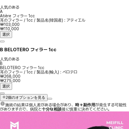
人気のある
A
Atière フィラー 1cc
耳のフィラー
/
1cc
/
製品名(韓国産) : アティエル
₩103,000
₩110,000
選択
B
BELOTERO フィラー 1cc
人気のある
B
BELOTERO フィラー 1cc
耳のフィラー
/
1cc
/
製品名(輸入) : ベロテロ
₩268,000
₩275,000
選択
2個のオプションを見る
施術の結果は個人差がある場合があり、
時々副作用
が発生する可能性
がありますので、病院と
十分な相談
後に慎重に決めてください。