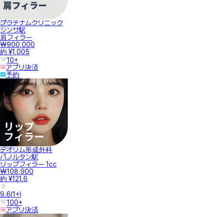
プラチナムクリニック
シンサ駅
肩フィラー
₩900,000
約 ¥1,005
10+
アプリ決済
予約
デオリム形成外科
パノルタン駅
リップフィラー 1cc
₩108,900
約 ¥121.6
9.6
(
1+
)
100+
アプリ決済