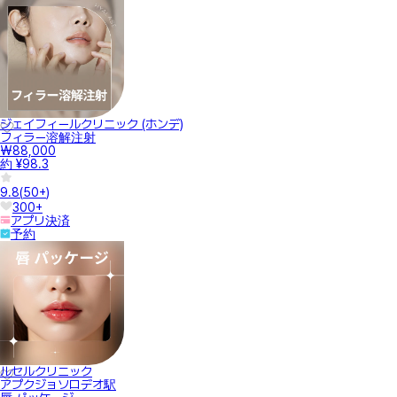
ジェイフィールクリニック (ホンデ)
フィラー溶解注射
₩88,000
約 ¥98.3
9.8
(
50+
)
300+
アプリ決済
予約
ルセルクリニック
アプクジョソロデオ駅