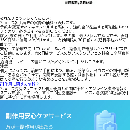
それをチェックしてください！
YeoTiは各手続きの実際の価格を表します。
予約を変更またはキャンセルする際には、違約金が発生する可能性があり
ますので、必ずガイドを参照してください。
購入後90日間ご利用いただけます。その後、最大3回まで延長でき、合計
369日間ご使用いただけます。（有効期限の30日前から延長手続きが可
能です。）
安心して治療を受けていただけるよう、副作用を軽減したケアサービスを
ご提供いたします。YeoTiはサービスのサブスクリプション料金も全額負担
します。
施術後にレビューを書いていただくとポイントがもらえます。
注意
個人によっては、治療や手術により、痛み、感染症、出血などの副作用が
生じる場合があります。病院を受診する際には副作用についても説明を受
けて治療を行うかどうか決めることをお勧めします。
副作用に関する情報
YeoTiは提携クリニックと個人会員との間に予約・オンライン決済情報シ
ステムを提供しており、すべての医療相談やサービスは各病院が独自の判
断に基づいて直接提供します。