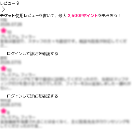
レビュー
9
チケット使用レビュー
を書いて、最大
2,500Pポイント
をもらおう！
키듁
2026.07.26
10
プレミアム フィラー
室長は親切で、スタッフの方々も親切です。相談も院長が対応してくだ
さ...
ログインして詳細を確認する
꿘쥐
2026.07.15
10
プレミアム フィラー
カウンセリングも丁寧で親切に説明してくださったので、当初はスリフテ
ィングだけを受けるつもりでしたが、フィラーを2cc追加しました～腫れが
引い...
ログインして詳細を確認する
하이굥
2026.07.15
8
プレミアム フィラー
追加施術を強要されることは全くなく、主に院長先生がカウンセリングを
してくださったので良...