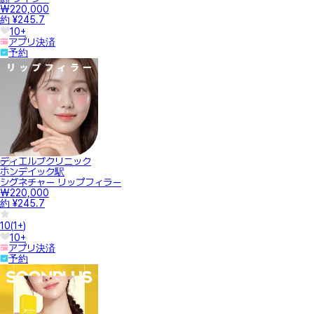
₩220,000
約 ¥245.7
10+
アプリ決済
予約
ディエルブクリニック
ホンデイック駅
シグネチャー リップフィラー
₩220,000
約 ¥245.7
10
(
1+
)
10+
アプリ決済
予約