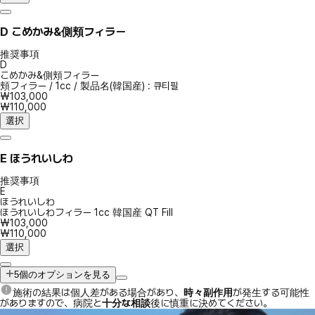
D
こめかみ&側頬フィラー
推奨事項
D
こめかみ&側頬フィラー
頬フィラー
/
1cc
/
製品名(韓国産) : 큐티필
₩103,000
₩110,000
選択
E
ほうれいしわ
推奨事項
E
ほうれいしわ
ほうれいしわフィラー 1cc 韓国産 QT Fill
₩103,000
₩110,000
選択
5個のオプションを見る
施術の結果は個人差がある場合があり、
時々副作用
が発生する可能性
がありますので、病院と
十分な相談
後に慎重に決めてください。