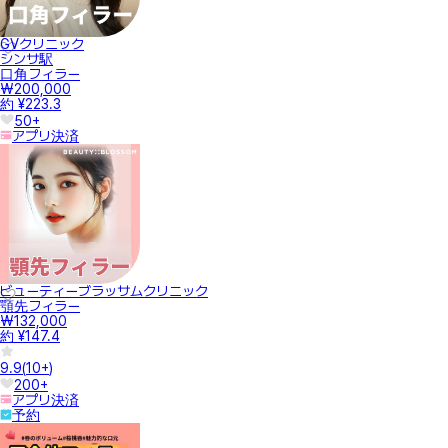
GVクリニック
シンサ駅
口角フィラー
₩200,000
約 ¥223.3
50+
アプリ決済
ビューティーブラッサムクリニック
顎先フィラー
₩132,000
約 ¥147.4
9.9
(
10+
)
200+
アプリ決済
予約