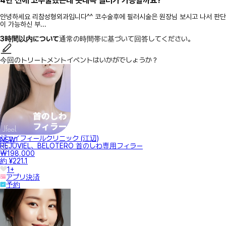
4년 전에 코수술했는데 콧대쪽 필러가 가능할까요?
안녕하세요 리참성형외과입니다^^ 코수술후에 필러시술은 원장님 보시고 나서 판단
이 가능하신 부...
3時間以内について
通常の時間帯に基づいて回答してください。
今回のトリートメントイベントはいかがでしょうか？
ジェイフィールクリニック (江辺)
NEW
REJUVIEL、BELOTERO 首のしわ専用フィラー
₩198,000
約 ¥221.1
1+
アプリ決済
予約