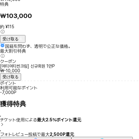
特典
₩103,000
約 ¥115
受け取る
国籍を問わず、透明で公正な価格。
最大割引特典
クーポン
[여티여티썬크림] 신규회원 1만P
₩-10,000
受け取る
ポイント
利用可能なポイント
-7,000P
獲得特典
チケット使用による
最大2.5％ポイント還元
フォトレビュー投稿で最大
2,500P還元