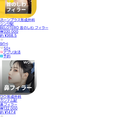
スーンプラス形成外科
シンサ駅
BELOTERO 首のしわ フィラー
₩330,000
約 ¥368.5
9
(
1+
)
50+
アプリ決済
予約
ワウ形成外科
カンナム駅
鼻フィラー
₩132,000
約 ¥147.4