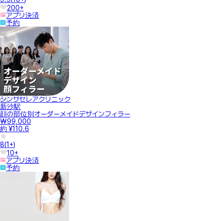
200+
アプリ決済
予約
シンサセレアクリニック
新沙駅
顔の部位別オーダーメイドデザインフィラー
₩99,000
約 ¥110.6
8
(
1+
)
10+
アプリ決済
予約