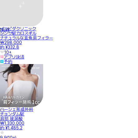
イェピダクリニック
NEW
シンサ駅カロスギル
ナチュラルな直角肩フィラー
₩298,000
約 ¥332.8
10+
アプリ決済
予約
ハーシェ形成外科
チョンダム駅
肩部 玻尿酸
₩1,330,000
約 ¥1,485.2
9.9
(
10+
)