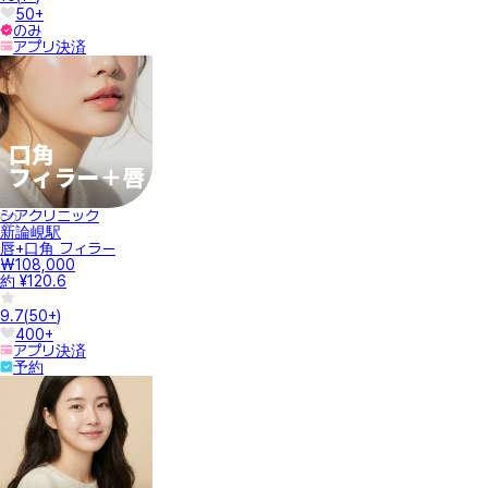
50+
のみ
アプリ決済
シアクリニック
新論峴駅
唇+口角 フィラー
₩108,000
約 ¥120.6
9.7
(
50+
)
400+
アプリ決済
予約