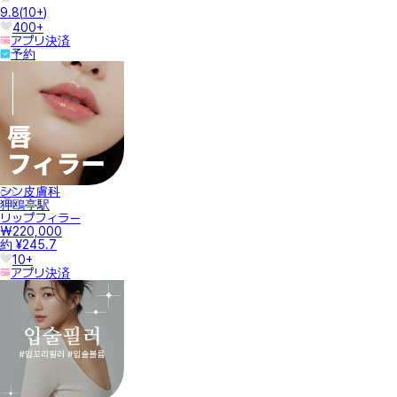
9.8
(
10+
)
400+
アプリ決済
予約
シン皮膚科
狎鴎亭駅
リップフィラー
₩220,000
約 ¥245.7
10+
アプリ決済