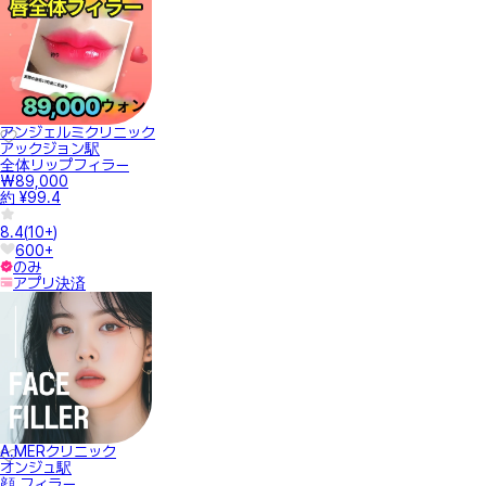
アンジェルミクリニック
アックジョン駅
全体リップフィラー
₩89,000
約 ¥99.4
8.4
(
10+
)
600+
のみ
アプリ決済
A.MERクリニック
オンジュ駅
顔 フィラー