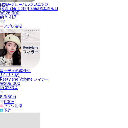
スノーグローバルクリニック
NEW
[맞춤 입술 디자인] 입술&입꼬리 필러
₩126,900
約 ¥141.7
1+
アプリ決済
コーディ形成外科
カンナム駅
Restylane Volyme フィラー
₩209,000
約 ¥233.4
8.9
(
50+
)
900+
アプリ決済
予約