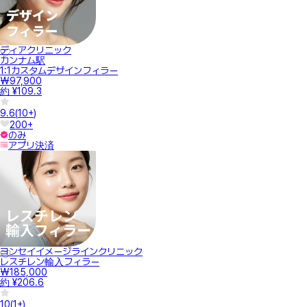
ディアクリニック
カンナム駅
1:1カスタムデザインフィラー
₩97,900
約 ¥109.3
9.6
(
10+
)
200+
のみ
アプリ決済
ヨンセイイメージラインクリニック
レスチレン輸入フィラー
₩185,000
約 ¥206.6
10
(
1+
)