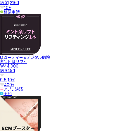
約 ¥1,216.1
10+
相談申請
ビューティー＆デジタル病院
ミント糸リフト
₩44,000
約 ¥49.1
9.5
(
10+
)
400+
アプリ決済
予約