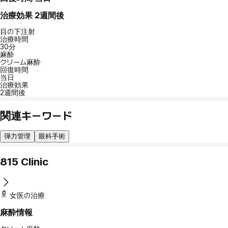
治療効果
2週間後
目の下注射
治療時間
30分
麻酔
クリーム麻酔
回復時間
当日
治療効果
2週間後
関連キーワード
弾力管理
眼科手術
815 Clinic
女医の治療
麻酔情報