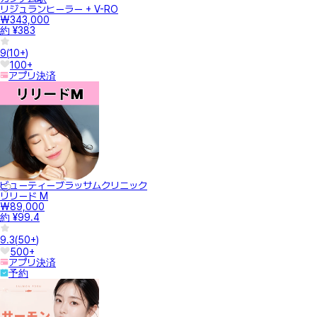
リジュランヒーラー + V-RO
₩343,000
約 ¥383
9
(
10+
)
100+
アプリ決済
ビューティーブラッサムクリニック
リリード M
₩89,000
約 ¥99.4
9.3
(
50+
)
500+
アプリ決済
予約