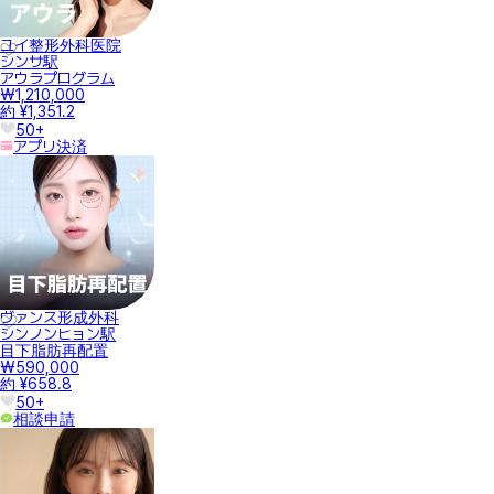
ユイ整形外科医院
シンサ駅
アウラプログラム
₩1,210,000
約 ¥1,351.2
50+
アプリ決済
ヴァンス形成外科
シンノンヒョン駅
目下脂肪再配置
₩590,000
約 ¥658.8
50+
相談申請