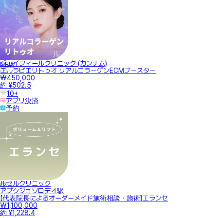
ジェイフィールクリニック (カンナム)
NEW
エルラビエリトゥオ リアルコラーゲンECMブースター
₩450,000
約 ¥502.5
10+
アプリ決済
予約
ルセルクリニック
アプクジョソロデオ駅
【代表院長によるオーダーメイド施術相談・施術】エランセ
₩1,100,000
約 ¥1,228.4