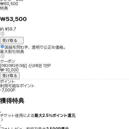
₩60,500
特典
₩53,500
約 ¥59.7
受け取る
国籍を問わず、透明で公正な価格。
最大割引特典
クーポン
[여티여티썬크림] 신규회원 1만P
₩-10,000
受け取る
ポイント
利用可能なポイント
-7,000P
獲得特典
チケット使用による
最大2.5％ポイント還元
フォトレビュー投稿で最大
2,500P還元