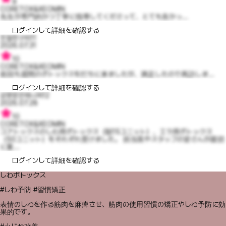
9
CORETOX&XEOMIN
先生が専門的かつ丁寧に指導してくださって、とても良かっ...
ログインして詳細を確認する
친절한구피11
2026.07.31
10
CORETOX&XEOMIN
前回も眉間のボトックスを打ちに来ましたが、満足したので再訪しま...
ログインして詳細を確認する
감명받은제니퍼12
2026.07.28
10
CORETOX&XEOMIN
コアトックスのしわ用ボトックス（額15ユニット）、エラ用ボトックス
（50ユニット）をそれぞれ受けました。 担当医やスタッフの皆さんが親切
に案...
ログインして詳細を確認する
しわボトックス
#しわ予防 #習慣矯正
表情のしわを作る筋肉を麻痺させ、筋肉の使用習慣の矯正やしわ予防に効
果的です。