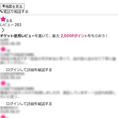
地図を見る
電話で相談する
9.8
レビュー
283
チケット使用レビュー
を書いて、最大
2,500Pポイント
をもらおう！
su99
2026.08.06
10
CORETOX&XEOMIN
3回目の来店です！院長の手が本当に早くて、顔の形に合わせて丁寧に施
術してください...
ログインして詳細を確認する
싱글벙글한메리8
2026.08.04
10
CORETOX&XEOMIN
職場から近かったので利用しましたが、満足しています～！次回も利用し
たいと思っ...
ログインして詳細を確認する
통쾌한버디7
2026.08.01