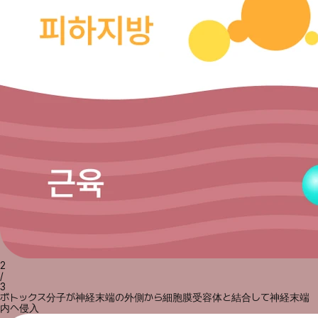
2
/
3
ボトックス分子が神経末端の外側から細胞膜受容体と結合して神経末端
内へ侵入