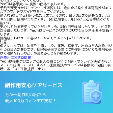
それをチェックしてください！
YeoTiは各手続きの実際の価格を表します。
予約を変更またはキャンセルする際には、違約金が発生する可能性があり
ますので、必ずガイドを参照してください。
購入後90日間ご利用いただけます。その後、最大3回まで延長でき、合計
369日間ご使用いただけます。（有効期限の30日前から延長手続きが可
能です。）
安心して治療を受けていただけるよう、副作用を軽減したケアサービスを
ご提供いたします。YeoTiはサービスのサブスクリプション料金も全額負担
します。
施術後にレビューを書いていただくとポイントがもらえます。
注意
個人によっては、治療や手術により、痛み、感染症、出血などの副作用が
生じる場合があります。病院を受診する際には副作用についても説明を受
けて治療を行うかどうか決めることをお勧めします。
副作用に関する情報
YeoTiは提携クリニックと個人会員との間に予約・オンライン決済情報シ
ステムを提供しており、すべての医療相談やサービスは各病院が独自の判
断に基づいて直接提供します。