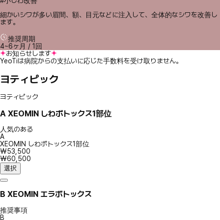
#小じわ改善
細かいシワが多い眉間、額、目元などに注入して、全体的なシワを改善し
ます。
推奨周期
4~6ヶ月 / 1回
お知らせします
YeoTiは病院からの支払いに応じた手数料を受け取りません。
ヨティピック
ヨティピック
A
XEOMIN しわボトックス1部位
人気のある
A
XEOMIN しわボトックス1部位
₩53,500
₩60,500
選択
B
XEOMIN エラボトックス
推奨事項
B