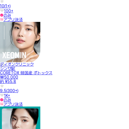
10
(
1+
)
100+
のみ
アプリ決済
ディオンクリニック
シンサ駅
CORETOX 韓国産 ボトックス
₩50,000
約 ¥55.8
9.5
(
300+
)
1K+
のみ
アプリ決済