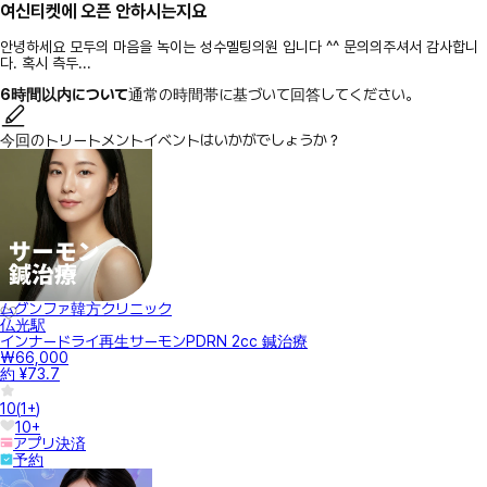
여신티켓에 오픈 안하시는지요
안녕하세요 모두의 마음을 녹이는 성수멜팅의원 입니다 ^^ 문의의주셔서 감사합니
다. 혹시 측두...
6時間以内について
通常の時間帯に基づいて回答してください。
今回のトリートメントイベントはいかがでしょうか？
ムグンファ韓方クリニック
仏光駅
インナードライ再生サーモンPDRN 2cc 鍼治療
₩66,000
約 ¥73.7
10
(
1+
)
10+
アプリ決済
予約