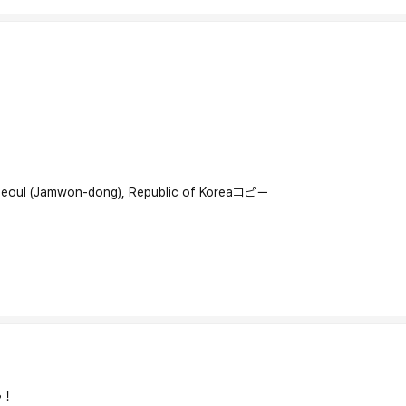
Seoul (Jamwon-dong), Republic of Korea
コピー
う！