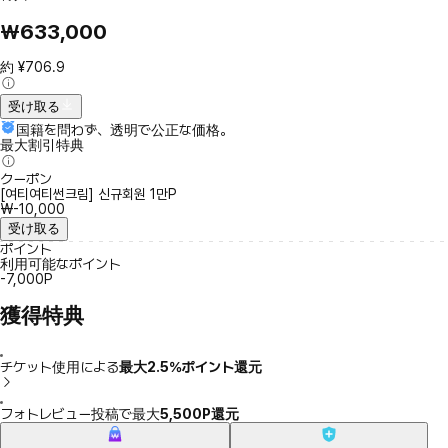
₩633,000
約 ¥706.9
受け取る
国籍を問わず、透明で公正な価格。
最大割引特典
クーポン
[여티여티썬크림] 신규회원 1만P
₩-10,000
受け取る
ポイント
利用可能なポイント
-7,000P
獲得特典
チケット使用による
最大2.5％ポイント還元
フォトレビュー投稿で最大
5,500P還元