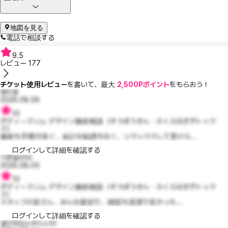
地図を見る
電話で相談する
9.5
レビュー
177
チケット使用レビュー
を書いて、最大
2,500Pポイント
をもらおう！
쩡티몽
2026.08.06
10
ボディースリム デザイン施術相談（そうぼうきん・ふくらはぎボトック
ス）
施術も手際が良く、余計な勧誘もなく、リラックスして受けら...
ログインして詳細を確認する
기쁜델라10
2026.08.05
10
ボディースリム デザイン施術相談（そうぼうきん・ふくらはぎボトック
ス）
スタッフの皆さん、みんな親切で、病院も清潔で良かった...
ログインして詳細を確認する
결단력있는주디스10