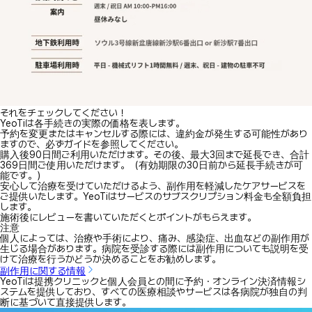
それをチェックしてください！
YeoTiは各手続きの実際の価格を表します。
予約を変更またはキャンセルする際には、違約金が発生する可能性があり
ますので、必ずガイドを参照してください。
購入後90日間ご利用いただけます。その後、最大3回まで延長でき、合計
369日間ご使用いただけます。（有効期限の30日前から延長手続きが可
能です。）
安心して治療を受けていただけるよう、副作用を軽減したケアサービスを
ご提供いたします。YeoTiはサービスのサブスクリプション料金も全額負担
します。
施術後にレビューを書いていただくとポイントがもらえます。
注意
個人によっては、治療や手術により、痛み、感染症、出血などの副作用が
生じる場合があります。病院を受診する際には副作用についても説明を受
けて治療を行うかどうか決めることをお勧めします。
副作用に関する情報
YeoTiは提携クリニックと個人会員との間に予約・オンライン決済情報シ
ステムを提供しており、すべての医療相談やサービスは各病院が独自の判
断に基づいて直接提供します。