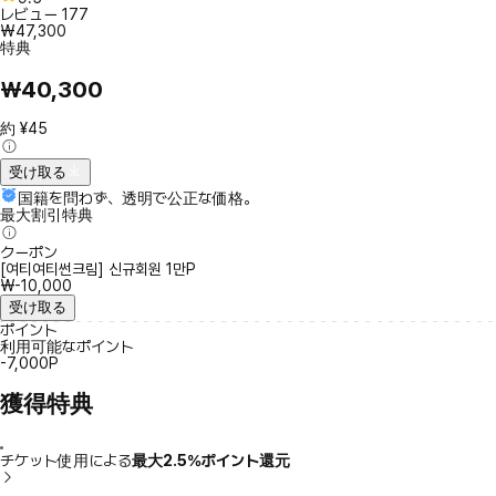
レビュー
177
₩47,300
特典
₩40,300
約 ¥45
受け取る
国籍を問わず、透明で公正な価格。
最大割引特典
クーポン
[여티여티썬크림] 신규회원 1만P
₩-10,000
受け取る
ポイント
利用可能なポイント
-7,000P
獲得特典
チケット使用による
最大2.5％ポイント還元