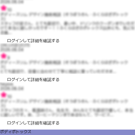
2026.08.04
10
ボディースリム デザイン施術相談（そうぼうきん・ふくらはぎボトック
ス）
スタッフの皆さん、とても親切で、暑い中、ドリンクのクーポンまでいただ
けて本当に嬉しかったです～！！ふくらはぎのボトックス以外にも、気にな
る施...
ログインして詳細を確認する
신비스러운신디15
2026.08.04
9
ボディースリム デザイン施術相談（そうぼうきん・ふくらはぎボトック
ス）
とても親切で、容量に合わせて丁寧に相談に乗っていただきま...
ログインして詳細を確認する
heyxvs
2026.08.04
10
ボディースリム デザイン施術相談（そうぼうきん・ふくらはぎボトック
ス）
スタッフの方々、看護師さん、先生方、みんなとても親切で優しく、本当
に嬉しいです。あ、コーヒーマシンまであるなんて、サービス...
ログインして詳細を確認する
ボディボトックス