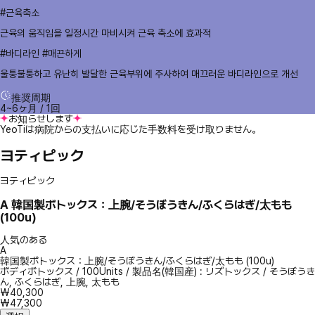
#근육축소
근육의 움직임을 일정시간 마비시켜 근육 축소에 효과적
#바디라인 #매끈하게
울퉁불퉁하고 유난히 발달한 근육부위에 주사하여 매끄러운 바디라인으로 개선
推奨周期
4~6ヶ月 / 1回
お知らせします
YeoTiは病院からの支払いに応じた手数料を受け取りません。
ヨティピック
ヨティピック
A
韓国製ボトックス：上腕/そうぼうきん/ふくらはぎ/太もも
(100u)
人気のある
A
韓国製ボトックス：上腕/そうぼうきん/ふくらはぎ/太もも (100u)
ボディボトックス
/
100Units
/
製品名(韓国産) : リズトックス
/
そうぼうき
ん, ふくらはぎ, 上腕, 太もも
₩40,300
₩47,300