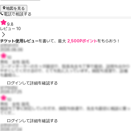
地図を見る
電話で相談する
9.8
レビュー
10
チケット使用レビュー
を書いて、最大
2,500Pポイント
をもらおう！
순한낸시13
2026.08.06
10
男性・女性 脱毛
コーディネーターの方々が親切で、院長先生も丁寧で親切、説明も分かり
やすくしてくださるので、とても気に入っています。病院も清潔で、設備
も素晴ら...
ログインして詳細を確認する
남구임금님
2026.07.25
10
男性・女性 脱毛
相談も丁寧に対応していただき、病院も快適で、先生も親切に相談に乗っ
てくだ...
ログインして詳細を確認する
순한낸시13
2026.07.24