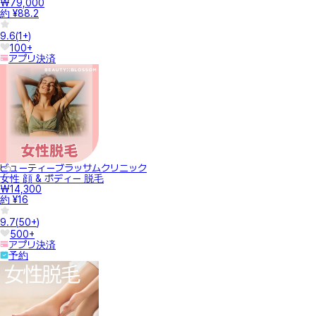
₩79,000
約 ¥88.2
9.6
(
1+
)
100+
アプリ決済
ビューティーブラッサムクリニック
女性 顔 & ボディー 脱毛
₩14,300
約 ¥16
9.7
(
50+
)
500+
アプリ決済
予約