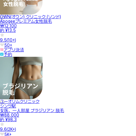
OWN(オウン) クリニック (ソンド)
Apogeeプレミアム女性脱毛
₩12,100
約 ¥13.5
9.5
(
10+
)
50+
アプリ決済
予約
ユーオリムクリニック
シンサ駅
女医、一人部屋 ブラジリアン 脱毛
₩88,000
約 ¥98.3
9.6
(
2K+
)
5K+