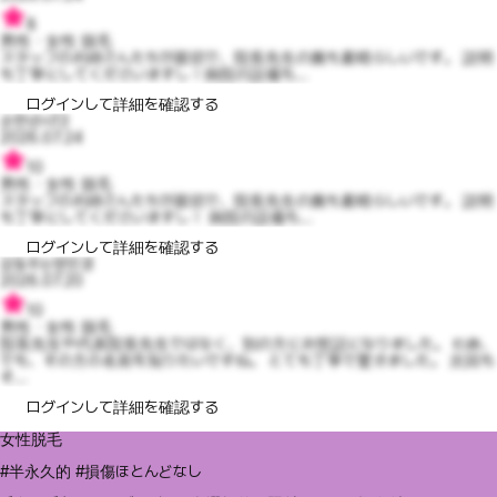
8
男性・女性 脱毛
スタッフのお姉さんたちが親切で、院長先生の腕も素晴らしいです。 説明
も丁寧にしてくださいますし！病院の設備も...
ログインして詳細を確認する
순한낸시13
2026.07.24
10
男性・女性 脱毛
スタッフのお姉さんたちが親切で、院長先生の腕も素晴らしいです。 説明
も丁寧にしてくださいますし！ 病院の設備も...
ログインして詳細を確認する
감동주는방민경
2026.07.20
10
男性・女性 脱毛
院長先生や代表院長先生ではなく、別の方にお世話になりました。 わあ、
でも、その方の名前を知りたいですね。 とても丁寧で驚きました。 次回も
そ...
ログインして詳細を確認する
女性脱毛
#半永久的 #損傷ほとんどなし