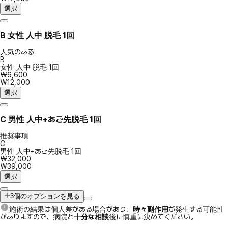
選択
B
女性 人中 脱毛 1回
人気のある
B
女性 人中 脱毛 1回
₩6,600
₩12,000
選択
C
男性 人中+あご先脱毛 1回
推奨事項
C
男性 人中+あご先脱毛 1回
₩32,000
₩39,000
選択
3個のオプションを見る
施術の結果は個人差がある場合があり、
時々副作用
が発生する可能性
がありますので、病院と
十分な相談
後に慎重に決めてください。