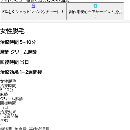
5%をK-ショッピングバウチャーに！
副作用安心ケアサービスの提供
女性脱毛
治療時間
5~10分
麻酔
クリーム麻酔
回復時間
当日
治療効果
1~2週間後
女性脱毛
治療時間
5~10分
麻酔
クリーム麻酔
回復時間
当日
治療効果
1~2週間後
含む
:
相談費, 検査費, 事後管理費