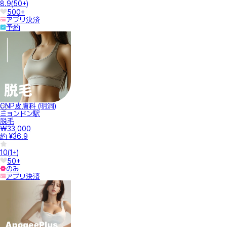
8.9
(
50+
)
500+
アプリ決済
予約
CNP皮膚科 (明洞)
ミョンドン駅
脱毛
₩33,000
約 ¥36.9
10
(
1+
)
50+
のみ
アプリ決済