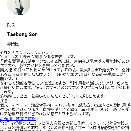
院長
Taebong Son
専門医
それをチェックしてください！
YeoTiは各手続きの実際の価格を表します。
予約を変更またはキャンセルする際には、違約金が発生する可能性があり
ますので、必ずガイドを参照してください。
購入後90日間ご利用いただけます。その後、最大3回まで延長でき、合計
369日間ご使用いただけます。（有効期限の30日前から延長手続きが可
能です。）
安心して治療を受けていただけるよう、副作用を軽減したケアサービスを
ご提供いたします。YeoTiはサービスのサブスクリプション料金も全額負担
します。
施術後にレビューを書いていただくとポイントがもらえます。
注意
個人によっては、治療や手術により、痛み、感染症、出血などの副作用が
生じる場合があります。病院を受診する際には副作用についても説明を受
けて治療を行うかどうか決めることをお勧めします。
副作用に関する情報
YeoTiは提携クリニックと個人会員との間に予約・オンライン決済情報シ
ステムを提供しており、すべての医療相談やサービスは各病院が独自の判