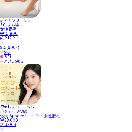
ディアクリニック
カンナム駅
女性脱毛
₩10,900
約 ¥12.2
9.6
(
600+
)
2K+
のみ
アプリ決済
フォレナクリニック
ホンデイック駅
弘大 Apogee Elite Plus 女性脱毛
₩33,000
約 ¥36.9