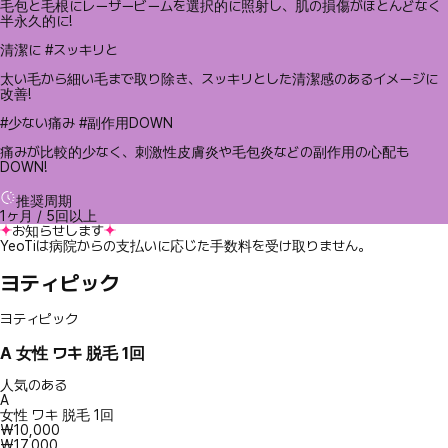
毛包と毛根にレーザービームを選択的に照射し、肌の損傷がほとんどなく
半永久的に!
清潔に #スッキリと
太い毛から細い毛まで取り除き、スッキリとした清潔感のあるイメージに
改善!
#少ない痛み #副作用DOWN
痛みが比較的少なく、刺激性皮膚炎や毛包炎などの副作用の心配も
DOWN!
推奨周期
1ヶ月 / 5回以上
お知らせします
YeoTiは病院からの支払いに応じた手数料を受け取りません。
ヨティピック
ヨティピック
A
女性 ワキ 脱毛 1回
人気のある
A
女性 ワキ 脱毛 1回
₩10,000
₩17,000