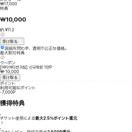
₩17,000
特典
₩10,000
約 ¥11.2
受け取る
国籍を問わず、透明で公正な価格。
最大割引特典
クーポン
[여티여티썬크림] 신규회원 1만P
₩-10,000
受け取る
ポイント
利用可能なポイント
-7,000P
獲得特典
チケット使用による
最大2.5％ポイント還元
フォトレビュー投稿で最大
2,500P還元