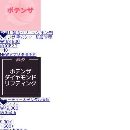
KKEUT韓方クリニック(ホンデ)
ポテンザ 毛穴ケア・肌質管理
₩163,900
約 ¥182.2
10+
NEW
アプリ決済
予約
ビューティー＆デジタル病院
ポテンツァ
₩49,000
約 ¥54.5
9.3
(
1+
)
600+