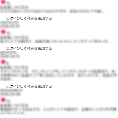
10
低刺激ニキビ圧出
口コミが良かったので訪れてみたのですが、店長の方がとても親...
ログインして詳細を確認する
아보카도123
2026.05.19
10
低刺激ニキビ圧出
皆さんとても親切で、抜歯も痛くないようにしてくださって良かった...
ログインして詳細を確認する
들뜬리안15
2026.04.15
8
低刺激ニキビ圧出
スタッフの方々も、カウンセリングをしてくださった方々も皆親切で、待
ち時間もなく迅速かつ丁寧に対応していただき、良かったです。 院長の手
が非常...
ログインして詳細を確認する
정의로운에린12
2026.04.08
10
低刺激ニキビ圧出
看護師の方々も先生方も、とにかくとても親切で、必要なことだけを手際
よくやってくだ...