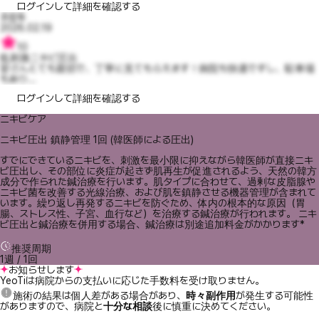
ログインして詳細を確認する
츄팝튜
2026.02.19
10
低刺激ニキビ圧出
皆さんとても親切で、丁寧に見てもらえます！病院も快適ですし、駐車場
もあり...
ログインして詳細を確認する
ニキビケア
ニキビ圧出 鎮静管理 1回 (韓医師による圧出)
すでにできているニキビを、刺激を最小限に抑えながら韓医師が直接ニキ
ビ圧出し、その部位に炎症が起きず肌再生が促進されるよう、天然の韓方
成分で作られた鍼治療を行います。肌タイプに合わせて、過剰な皮脂腺や
ニキビ菌を改善する光線治療、および肌を鎮静させる機器管理が含まれて
います。繰り返し再発するニキビを防ぐため、体内の根本的な原因（胃
腸、ストレス性、子宮、血行など）を治療する鍼治療が行われます。 ニキ
ビ圧出と鍼治療を併用する場合、鍼治療は別途追加料金がかかります*
推奨周期
1週 / 1回
お知らせします
YeoTiは病院からの支払いに応じた手数料を受け取りません。
施術の結果は個人差がある場合があり、
時々副作用
が発生する可能性
がありますので、病院と
十分な相談
後に慎重に決めてください。