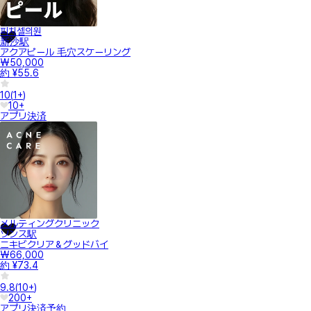
피치셀의원
新沙駅
アクアピール 毛穴スケーリング
₩50,000
約 ¥55.6
10
(
1+
)
10+
アプリ決済
メルティングクリニック
ソンス駅
ニキビクリア＆グッドバイ
₩66,000
約 ¥73.4
9.8
(
10+
)
200+
アプリ決済
予約