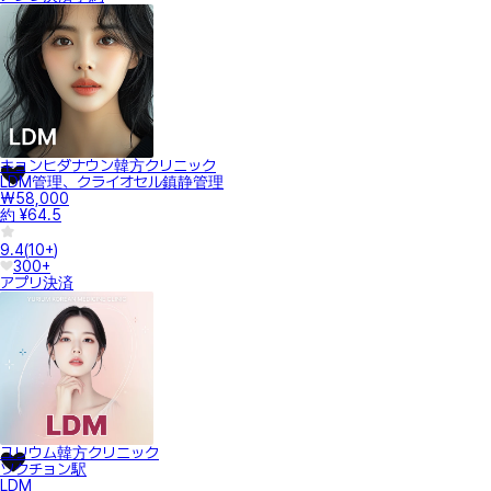
キョンヒダナウン韓方クリニック
LDM管理、クライオセル鎮静管理
₩58,000
約 ¥64.5
9.4
(
10+
)
300+
アプリ決済
ユリウム韓方クリニック
ソクチョン駅
LDM