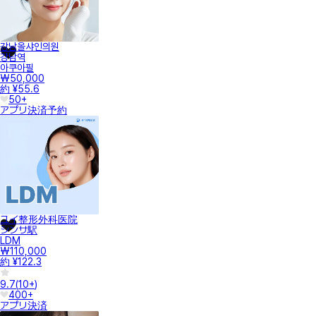
강남올샤인의원
강남역
아쿠아필
₩50,000
約 ¥55.6
50+
アプリ決済
予約
ユイ整形外科医院
シンサ駅
LDM
₩110,000
約 ¥122.3
9.7
(
10+
)
400+
アプリ決済