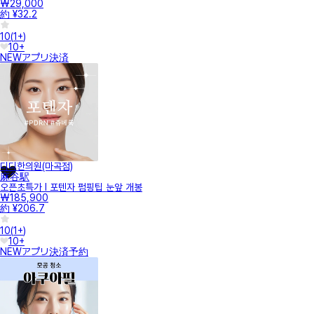
₩29,000
約 ¥32.2
10
(
1+
)
10+
NEW
アプリ決済
디디한의원(마곡점)
麻谷駅
오픈초특가 I 포텐자 펌핑팁 눈앞 개봉
₩185,900
約 ¥206.7
10
(
1+
)
10+
NEW
アプリ決済
予約