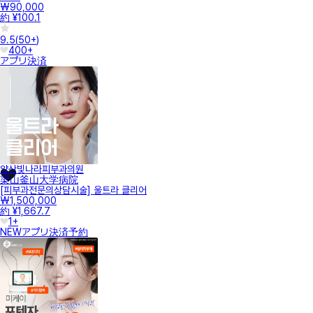
₩90,000
約 ¥100.1
9.5
(
50+
)
400+
アプリ決済
양산빛나라피부과의원
梁山釜山大学病院
[피부과전문의상담시술] 울트라 클리어
₩1,500,000
約 ¥1,667.7
1+
NEW
アプリ決済
予約