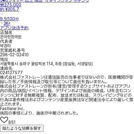
500ショット 以上 保証' オㇽインウォン ポテンザ
₩275,000
約 ¥305.7
9.5
(
100+
)
3K+
アプリ決済
予約
店舗名
온아한한의원
代表者
박경라
営業鑑札番号
298-02-02410
地址
서울특별시 송파구 올림픽로 114, 8층 (잠실동, 서경빌딩)
連絡先
024127577
株式会社ファストレーンは通信販売の当事者ではないので、医療機関が登
録した市／手術情報及び取引等について責任を負いません。
株式会社ファストレーンが所有/運営/管理するウェブサイトおよびアプリ
内の商品/病院/イベント情報、デザインおよび画面の構成、UIを含むコン
テンツに対する無断複製、配布、放送または転送、スクレイピングなどの
行為は著作権法およびコンテンツ産業振興法など関連法令により厳しく禁
止されます。
Fastlane Inc.
病院の事情により、施術が中断されました。
851
似たような治療を探す