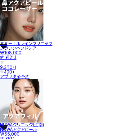
ニューエルラインクリニック
ブラックヘッドケア
₩108,900
約 ¥121.1
9.3
(
10+
)
400+
アプリ決済
予約
NUWAクリニック(江南)
NUWAアクアピール
₩55,000
約 ¥61.1