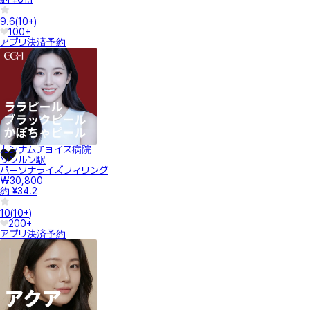
9.6
(
10+
)
100+
アプリ決済
予約
カンナムチョイス病院
ソンルン駅
パーソナライズフィリング
₩30,800
約 ¥34.2
10
(
10+
)
200+
アプリ決済
予約