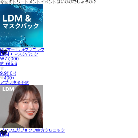
今回のトリートメントイベントはいかがでしょうか？
OL(オーエル)クリニック
LDM + マスクパック
₩77,000
約 ¥85.6
9.9
(
10+
)
400+
アプリ決済
予約
ジンシムガジョンソ韓方クリニック
LDM