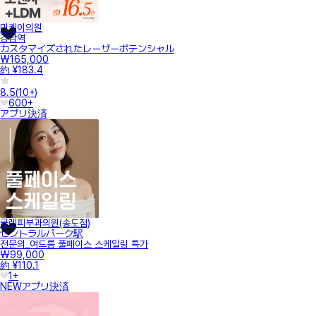
미케이의원
강남역
カスタマイズされたレーザーポテンシャル
₩165,000
約 ¥183.4
8.5
(
10+
)
600+
アプリ決済
클렌피부과의원(송도점)
セントラルパーク駅
전문의_여드름 풀페이스 스케일링 특가
₩99,000
約 ¥110.1
1+
NEW
アプリ決済