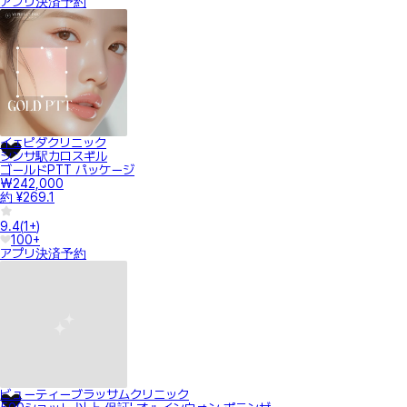
アプリ決済
予約
イェピダクリニック
シンサ駅カロスギル
ゴールドPTT パッケージ
₩242,000
約 ¥269.1
9.4
(
1+
)
100+
アプリ決済
予約
ビューティーブラッサムクリニック