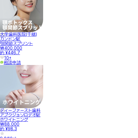
大学歯科医院(千穂)
カンドン駅
顎関節スプリント
₩400,000
約 ¥446.7
10+
相談申請
ディーファースト歯科
アプクジョソロデオ駅
ホワイトニング
₩88,000
約 ¥98.3