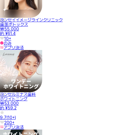
ヨンセイイメージラインクリニック
歯茎ボトックス
₩55,000
約 ¥61.4
10+
のみ
アプリ決済
ヨンセルミナス歯科
ホワイトニング
₩53,000
約 ¥59.2
9.7
(
10+
)
200+
アプリ決済