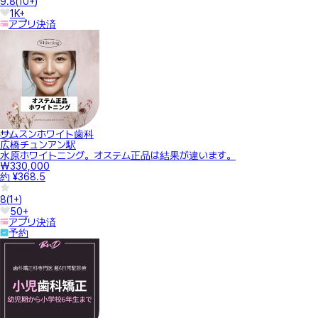
9.8
(
10+
)
1K+
アプリ決済
サムスンホワイト歯科
広橋チュンアン駅
水原ホワイトニング。オステム正品は結果が違います。
₩330,000
約 ¥368.5
8
(
1+
)
50+
アプリ決済
予約