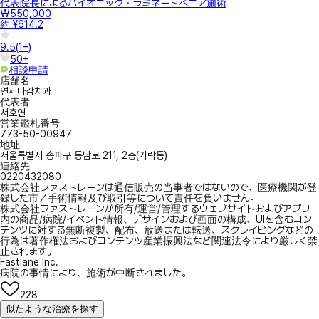
代表院長によるバイオニック・ラミネートべニア施術
₩550,000
約 ¥614.2
9.5
(
1+
)
50+
相談申請
店舗名
연세다감치과
代表者
서호연
営業鑑札番号
773-50-00947
地址
서울특별시 송파구 동남로 211, 2층(가락동)
連絡先
0220432080
株式会社ファストレーンは通信販売の当事者ではないので、医療機関が登
録した市／手術情報及び取引等について責任を負いません。
株式会社ファストレーンが所有/運営/管理するウェブサイトおよびアプリ
内の商品/病院/イベント情報、デザインおよび画面の構成、UIを含むコン
テンツに対する無断複製、配布、放送または転送、スクレイピングなどの
行為は著作権法およびコンテンツ産業振興法など関連法令により厳しく禁
止されます。
Fastlane Inc.
病院の事情により、施術が中断されました。
228
似たような治療を探す