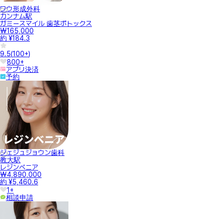
ワウ形成外科
カンナム駅
ガミースマイル 歯茎ボトックス
₩165,000
約 ¥184.3
9.5
(
100+
)
800+
アプリ決済
予約
ジェジュジョウン歯科
教大駅
レジンベニア
₩4,890,000
約 ¥5,460.6
1+
相談申請