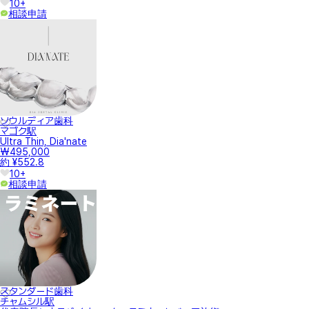
10+
相談申請
ソウルディア歯科
マゴク駅
Ultra Thin, Dia'nate
₩495,000
約 ¥552.8
10+
相談申請
スタンダード歯科
チャムシル駅