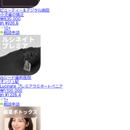
ビューティー＆デジタル病院
小児歯の矯正
₩830,000
約 ¥926.8
10+
相談申請
ルシード歯科医院
オンジュ駅
Lucinate プレミアラミネートべニア
₩1,100,000
約 ¥1,228.4
1+
相談申請