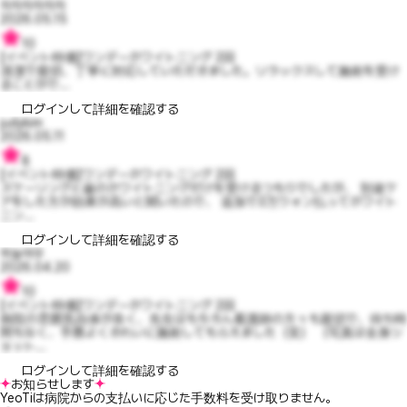
차차차차차차
2026.05.15
10
【イベント特価】ワンデーホワイトニング 2回
清潔で親切、丁寧に対応していただきました。リラックスして施術を受け
ることがで...
ログインして詳細を確認する
judykim
2026.05.11
8
【イベント特価】ワンデーホワイトニング 2回
スケーリングと歯のホワイトニングだけを受けるつもりでしたが、 別途ケ
アをした方が効果が高いと聞いたので、 追加で3万ウォン払ってホワイト
ニン...
ログインして詳細を確認する
하늘여우
2026.04.20
10
【イベント特価】ワンデーホワイトニング 2回
病院の雰囲気自体が良く、先生はもちろん看護師の方々も親切で、待ち時
間もなく、手際よくきれいに施術してもらえました（笑） （写真は全身シ
ョット...
ログインして詳細を確認する
お知らせします
YeoTiは病院からの支払いに応じた手数料を受け取りません。