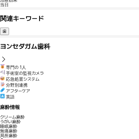
治療効果
当日
関連キーワード
歯
ヨンセダガム歯科
専門の 1人
手術室の監視カメラ
応急処置システム
分野別連携
アフターケア
英語
麻酔情報
クリーム麻酔
うがい麻酔
睡眠麻酔
無痛麻酔
局所麻酔