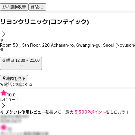
顔の脂肪改善
首/あご
リヨンクリニック(コンデイック)
Room 501, 5th Floor, 220 Achasan-ro, Gwangjin-gu, Seoul (Noyuson
金曜日 12:00 ~ 21:00
地図を見る
電話で相談する
10.0
レビュー
1
今
チケット使用レビュー
を書いて、最大
5,500Pポイント
をもらおう！
감동주는에리카11
2026.04.11
10
オリフィット脂肪溶解注射