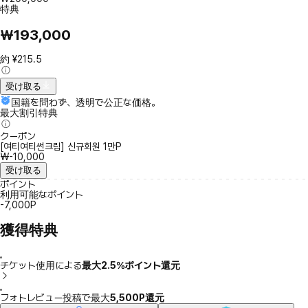
特典
₩193,000
約 ¥215.5
受け取る
国籍を問わず、透明で公正な価格。
最大割引特典
クーポン
[여티여티썬크림] 신규회원 1만P
₩-10,000
受け取る
ポイント
利用可能なポイント
-7,000P
獲得特典
チケット使用による
最大2.5％ポイント還元
フォトレビュー投稿で最大
5,500P還元