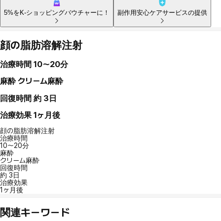
5%をK-ショッピングバウチャーに！
副作用安心ケアサービスの提供
顔の脂肪溶解注射
治療時間
10〜20分
麻酔
クリーム麻酔
回復時間
約 3日
治療効果
1ヶ月後
顔の脂肪溶解注射
治療時間
10〜20分
麻酔
クリーム麻酔
回復時間
約 3日
治療効果
1ヶ月後
関連キーワード