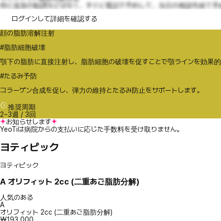
特に追加の勧誘などはなく、すぐに電話で予約して、当日の相談を経て手続き
ログインして詳細を確認する
顔の脂肪溶解注射
#脂肪細胞破壊
顎下の脂肪に直接注射し、脂肪細胞の破壊を促すことで顎ラインを効果的
#たるみ予防
コラーゲン合成を促し、弾力の維持とたるみ防止をサポートします。
推奨周期
2~3週 / 3回
お知らせします
YeoTiは病院からの支払いに応じた手数料を受け取りません。
ヨティピック
ヨティピック
A
オリフィット 2cc (二重あご脂肪分解)
人気のある
A
オリフィット 2cc (二重あご脂肪分解)
₩193,000