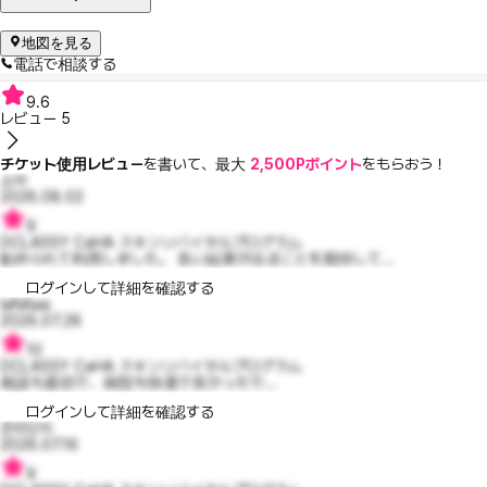
地図を見る
電話で相談する
9.6
レビュー
5
チケット使用レビュー
を書いて、最大
2,500Pポイント
をもらおう！
소어
2026.08.02
9
DCLASSY CaHA スキンリバイタルプログラム
勧められて利用しました。 良い結果が出ることを期待して...
ログインして詳細を確認する
laNAaa
2026.07.28
10
DCLASSY CaHA スキンリバイタルプログラム
相談も親切で、病院も快適で良かったで...
ログインして詳細を確認する
온리단지
2026.07.16
9