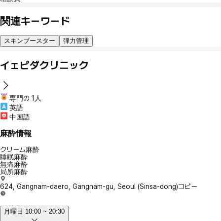
関連キーワード
スキンブースター
弾力管理
イェピダクリニック
専門の 1人
英語
中国語
麻酔情報
クリーム麻酔
睡眠麻酔
無痛麻酔
局所麻酔
624, Gangnam-daero, Gangnam-gu, Seoul (Sinsa-dong)
コピー
月曜日 10:00 ~ 20:30