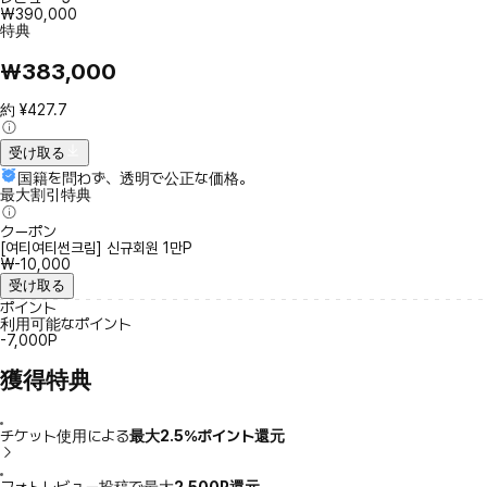
₩390,000
特典
₩383,000
約 ¥427.7
受け取る
国籍を問わず、透明で公正な価格。
最大割引特典
クーポン
[여티여티썬크림] 신규회원 1만P
₩-10,000
受け取る
ポイント
利用可能なポイント
-7,000P
獲得特典
チケット使用による
最大2.5％ポイント還元
フォトレビュー投稿で最大
2,500P還元