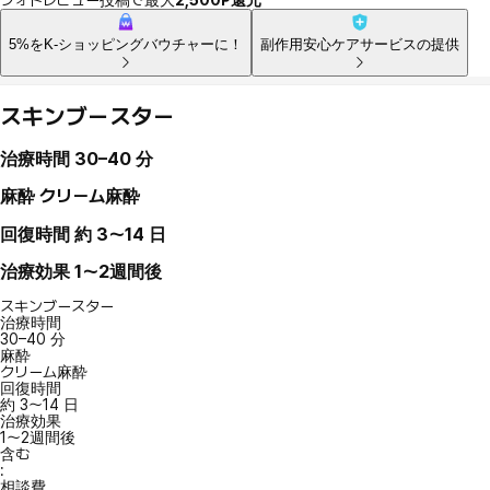
5%をK-ショッピングバウチャーに！
副作用安心ケアサービスの提供
スキンブースター
治療時間
30–40 分
麻酔
クリーム麻酔
回復時間
約 3～14 日
治療効果
1〜2週間後
スキンブースター
治療時間
30–40 分
麻酔
クリーム麻酔
回復時間
約 3～14 日
治療効果
1〜2週間後
含む
:
相談費