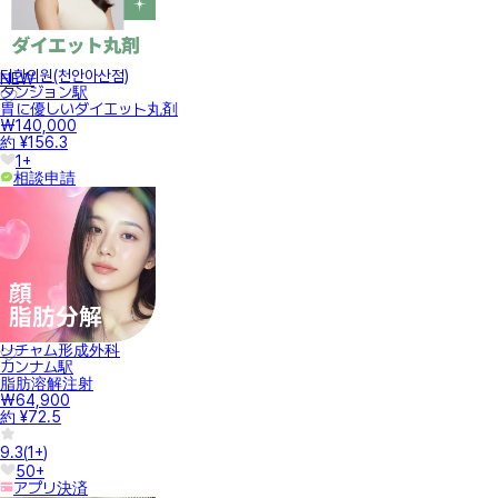
터한의원(천안아산점)
NEW
タンジョン駅
胃に優しいダイエット丸剤
₩140,000
約 ¥156.3
1+
相談申請
リチャム形成外科
カンナム駅
脂肪溶解注射
₩64,900
約 ¥72.5
9.3
(
1+
)
50+
アプリ決済