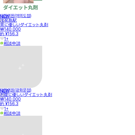
터한의원(여의도점)
NEW
汝矣島駅
胃に優しいダイエット丸剤
₩140,000
約 ¥156.3
1+
相談申請
터한의원(광화문점)
NEW
お腹に優しいダイエット丸剤
₩140,000
約 ¥156.3
1+
相談申請