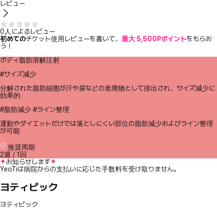
レビュー
0人によるレビュー
初めての
チケット使用レビューを書いて、
最大 5,500Pポイント
をもらお
う！
ボディ脂肪溶解注射
#サイズ減少
分解された脂肪細胞が汗や尿などの老廃物として排出され、サイズ減少に
効果的
#脂肪減少 #ライン整理
運動やダイエットだけでは落としにくい部位の脂肪減少およびライン整理
が可能
推奨周期
2週 / 1回
お知らせします
YeoTiは病院からの支払いに応じた手数料を受け取りません。
ヨティピック
ヨティピック