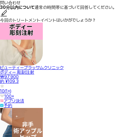
問い合わせ
30分以内について
通常の時間帯に基づいて回答してください。
今回のトリートメントイベントはいかがでしょうか？
ビューティーブラッサムクリニック
ボディー 彫刻注射
₩97,900
約 ¥109.3
10
(
1+
)
100+
アプリ決済
予約