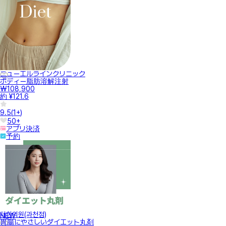
ニューエルラインクリニック
ボディー脂肪溶解注射
₩108,900
約 ¥121.6
9.5
(
1+
)
50+
アプリ決済
予約
터한의원(과천점)
NEW
胃腸にやさしいダイエット丸剤