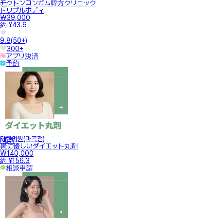
モクトンコンガム韓方クリニック
トリプルボディ
₩39,000
約 ¥43.6
9.8
(
50+
)
300+
アプリ決済
予約
터한의원(마곡점)
NEW
胃に優しいダイエット丸剤
₩140,000
約 ¥156.3
相談申請