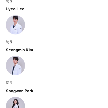
院長
Uyeol Lee
院長
Seongmin Kim
院長
Sangwon Park