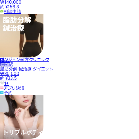
₩140,000
約 ¥156.3
相談申請
ボンジョン韓方クリニック
NEW
鍾閣駅
脂肪分解 鍼治療 ダイエット
₩30,000
約 ¥33.5
1+
アプリ決済
予約