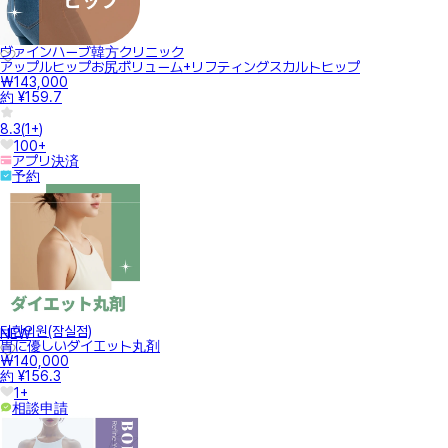
ヴァインハーブ韓方クリニック
アップルヒップお尻ボリューム+リフティングスカルトヒップ
₩143,000
約 ¥159.7
8.3
(
1+
)
100+
アプリ決済
予約
터한의원(잠실점)
NEW
胃に優しいダイエット丸剤
₩140,000
約 ¥156.3
1+
相談申請