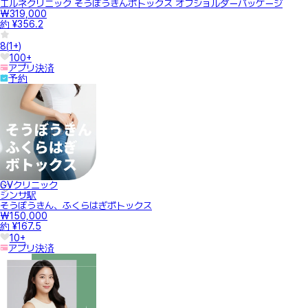
エルネクリニック そうぼうきんボトックス オフショルダーパッケージ
₩319,000
約 ¥356.2
8
(
1+
)
100+
アプリ決済
予約
GVクリニック
シンサ駅
そうぼうきん、ふくらはぎボトックス
₩150,000
約 ¥167.5
10+
アプリ決済