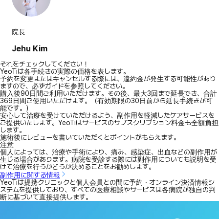
院長
Jehu Kim
それをチェックしてください！
YeoTiは各手続きの実際の価格を表します。
予約を変更またはキャンセルする際には、違約金が発生する可能性があり
ますので、必ずガイドを参照してください。
購入後90日間ご利用いただけます。その後、最大3回まで延長でき、合計
369日間ご使用いただけます。（有効期限の30日前から延長手続きが可
能です。）
安心して治療を受けていただけるよう、副作用を軽減したケアサービスを
ご提供いたします。YeoTiはサービスのサブスクリプション料金も全額負担
します。
施術後にレビューを書いていただくとポイントがもらえます。
注意
個人によっては、治療や手術により、痛み、感染症、出血などの副作用が
生じる場合があります。病院を受診する際には副作用についても説明を受
けて治療を行うかどうか決めることをお勧めします。
副作用に関する情報
YeoTiは提携クリニックと個人会員との間に予約・オンライン決済情報シ
ステムを提供しており、すべての医療相談やサービスは各病院が独自の判
断に基づいて直接提供します。