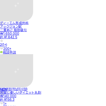
ディーエム形成外科
アックジョン駅
二重あご 脂肪吸引
₩1,650,000
約 ¥1,842.5
2
(
1+
)
200+
相談申請
터한의원(하남미사점)
NEW
胃腸に優しいダイエット丸剤
₩140,000
約 ¥156.3
1+