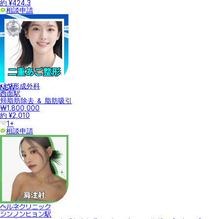
約 ¥424.3
相談申請
バダ形成外科
NEW
西面駅
頬脂肪除去 ＆ 脂肪吸引
₩1,800,000
約 ¥2,010
1+
相談申請
ヘルネクリニック
シンノンヒョン駅