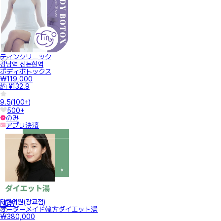
ティンクリニック
강남역 신논현역
ボディボトックス
₩119,000
約 ¥132.9
9.5
(
100+
)
500+
のみ
アプリ決済
터한의원(광교점)
NEW
オーダーメイド韓方ダイエット湯
₩380,000