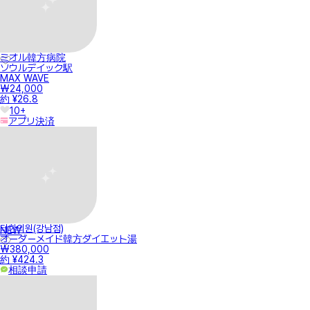
ミオル韓方病院
ソウルデイック駅
MAX WAVE
₩24,000
約 ¥26.8
10+
アプリ決済
터한의원(강남점)
NEW
オーダーメイド韓方ダイエット湯
₩380,000
約 ¥424.3
相談申請