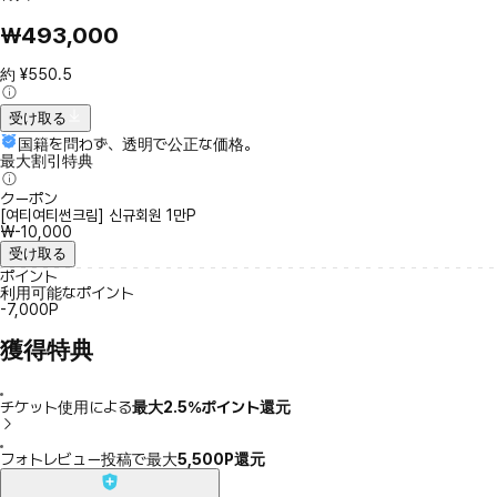
₩493,000
約 ¥550.5
受け取る
国籍を問わず、透明で公正な価格。
最大割引特典
クーポン
[여티여티썬크림] 신규회원 1만P
₩-10,000
受け取る
ポイント
利用可能なポイント
-7,000P
獲得特典
チケット使用による
最大2.5％ポイント還元
フォトレビュー投稿で最大
5,500P還元