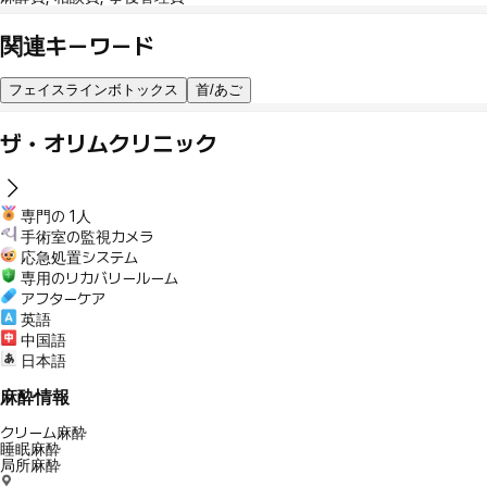
関連キーワード
フェイスラインボトックス
首/あご
ザ・オリムクリニック
専門の 1人
手術室の監視カメラ
応急処置システム
専用のリカバリールーム
アフターケア
英語
中国語
日本語
麻酔情報
クリーム麻酔
睡眠麻酔
局所麻酔