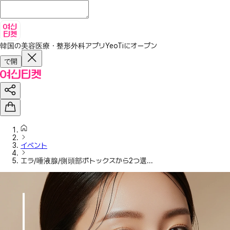
韓国の美容医療・整形外科アプリ
YeoTiにオープン
で開
イベント
エラ/唾液腺/側頭部ボトックスから2つ選...