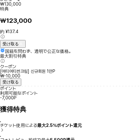
₩130,000
特典
₩123,000
約 ¥137.4
受け取る
国籍を問わず、透明で公正な価格。
最大割引特典
クーポン
[여티여티썬크림] 신규회원 1만P
₩-10,000
受け取る
ポイント
利用可能なポイント
-7,000P
獲得特典
チケット使用による
最大2.5％ポイント還元
フォトレビュー投稿で最大
5,500P還元