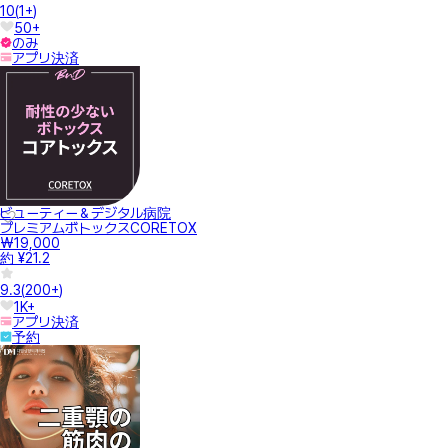
10
(
1+
)
50+
のみ
アプリ決済
ビューティー＆デジタル病院
プレミアムボトックスCORETOX
₩19,000
約 ¥21.2
9.3
(
200+
)
1K+
アプリ決済
予約