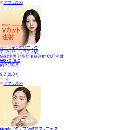
アプリ決済
ユーラインクリニック
アプクジョソロデオ駅
輪郭注射 顔脂肪溶解注射 CUT注射
₩330,000
約 ¥368.5
9.7
(
200+
)
1K+
アプリ決済
キョンヒダナウン韓方クリニック
NEW