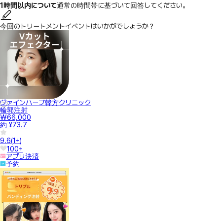
1時間以内について
通常の時間帯に基づいて回答してください。
今回のトリートメントイベントはいかがでしょうか？
ヴァインハーブ韓方クリニック
輪郭注射
₩66,000
約 ¥73.7
9.6
(
1+
)
100+
アプリ決済
予約