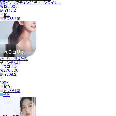
Vラインリフティング チューンライナー
₩130,000
約 ¥145.2
10+
アプリ決済
ハーシェ形成外科
チョンダム駅
ベラコリン
₩276,000
約 ¥308.2
10
(
1+
)
100+
アプリ決済
予約