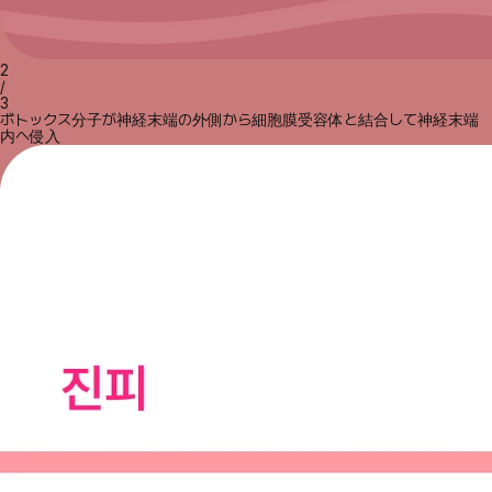
2
/
3
ボトックス分子が神経末端の外側から細胞膜受容体と結合して神経末端
内へ侵入