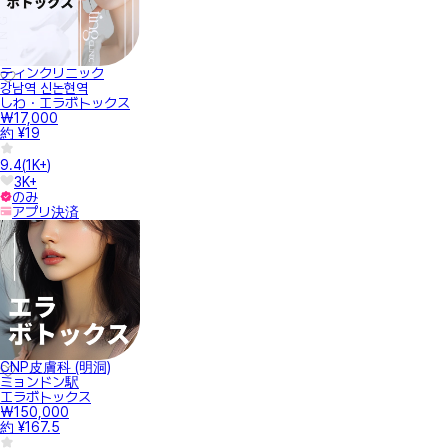
ティンクリニック
강남역 신논현역
しわ・エラボトックス
₩17,000
約 ¥19
9.4
(
1K+
)
3K+
のみ
アプリ決済
CNP皮膚科 (明洞)
ミョンドン駅
エラボトックス
₩150,000
約 ¥167.5