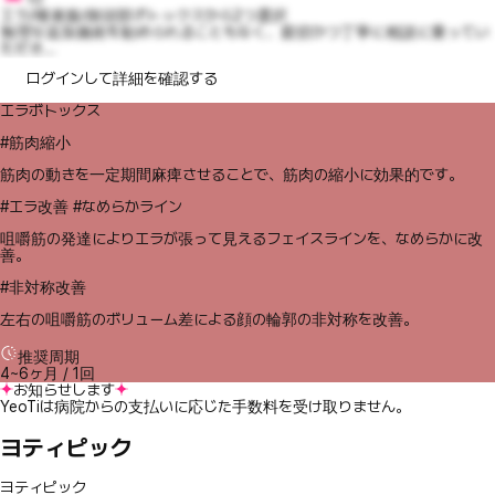
エラ/唾液腺/側頭部ボトックスから2つ選択
無理な追加施術を勧められることもなく、親切かつ丁寧に相談に乗ってい
ただき...
ログインして詳細を確認する
エラボトックス
#筋肉縮小
筋肉の動きを一定期間麻痺させることで、筋肉の縮小に効果的です。
#エラ改善 #なめらかライン
咀嚼筋の発達によりエラが張って見えるフェイスラインを、なめらかに改
善。
#非対称改善
左右の咀嚼筋のボリューム差による顔の輪郭の非対称を改善。
推奨周期
4~6ヶ月 / 1回
お知らせします
YeoTiは病院からの支払いに応じた手数料を受け取りません。
ヨティピック
ヨティピック