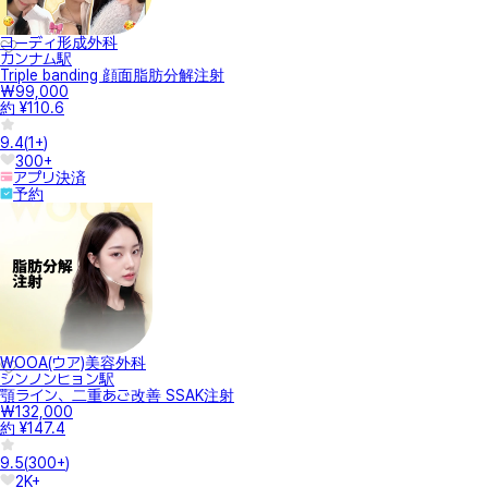
コーディ形成外科
カンナム駅
Triple banding 顔面脂肪分解注射
₩99,000
約 ¥110.6
9.4
(
1+
)
300+
アプリ決済
予約
WOOA(ウア)美容外科
シンノンヒョン駅
顎ライン、二重あご改善 SSAK注射
₩132,000
約 ¥147.4
9.5
(
300+
)
2K+