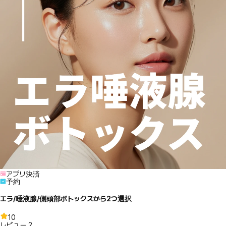
アプリ決済
予約
エラ/唾液腺/側頭部ボトックスから2つ選択
10
レビュー
2