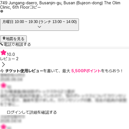
749 Jungang-daero, Busanjin-gu, Busan (Bujeon-dong) The Olim
Clinic, 6th Floor
コピー
月曜日 10:00 ~ 19:30 (ランチ 13:00 ~ 14:00)
地図を見る
電話で相談する
10.0
レビュー
2
今
チケット使用レビュー
を書いて、最大
5,500Pポイント
をもらおう！
행복한제시카13
2026.06.04
10
エラ/唾液腺/側頭部ボトックスから2つ選択
彼氏の顎の筋肉が発達していたので、顎のボトックスについてカウンセリ
ングを受け、施術を受けました。カウンセリングの際、現在の筋肉の状態
を丁寧に...
ログインして詳細を確認する
고요한킴벌리13
2026.04.14
10