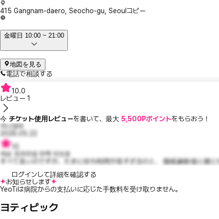
415 Gangnam-daero, Seocho-gu, Seoul
コピー
金曜日 10:00 ~ 21:00
地図を見る
電話で相談する
10.0
レビュー
1
今
チケット使用レビュー
を書いて、最大
5,500Pポイント
をもらおう！
카니엄마
2026.05.22
10
여성 프리미엄 미백 이브로
すべて良いのですが、たまに待ち時間が長すぎるのと、 睡眠麻酔後に横に
ログインして詳細を確認する
お知らせします
YeoTiは病院からの支払いに応じた手数料を受け取りません。
ヨティピック