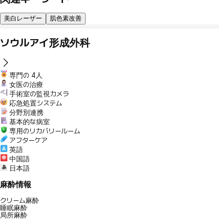
美白レーザー
肌色素改善
ソウルアイ形成外科
専門の 4人
女医の治療
手術室の監視カメラ
応急処置システム
分野別連携
基本的な病室
専用のリカバリールーム
アフターケア
英語
中国語
日本語
麻酔情報
クリーム麻酔
睡眠麻酔
局所麻酔