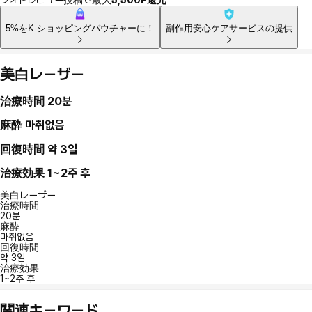
5%をK-ショッピングバウチャーに！
副作用安心ケアサービスの提供
美白レーザー
治療時間
20분
麻酔
마취없음
回復時間
약 3일
治療効果
1~2주 후
美白レーザー
治療時間
20분
麻酔
마취없음
回復時間
약 3일
治療効果
1~2주 후
関連キーワード