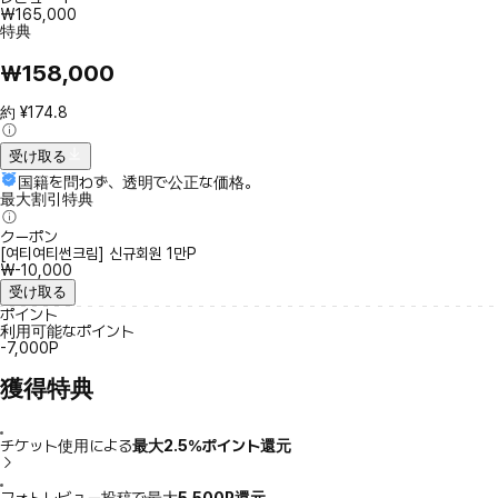
₩165,000
特典
₩158,000
約 ¥174.8
受け取る
国籍を問わず、透明で公正な価格。
最大割引特典
クーポン
[여티여티썬크림] 신규회원 1만P
₩-10,000
受け取る
ポイント
利用可能なポイント
-7,000P
獲得特典
チケット使用による
最大2.5％ポイント還元
フォトレビュー投稿で最大
5,500P還元