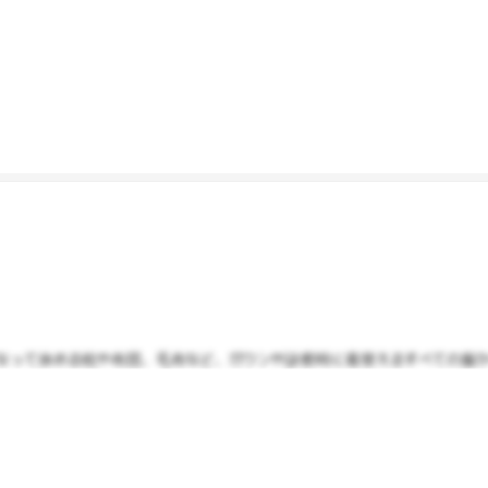
なって休める枕や布団、毛布など、ガウンや診察時に着替えるすべての服から