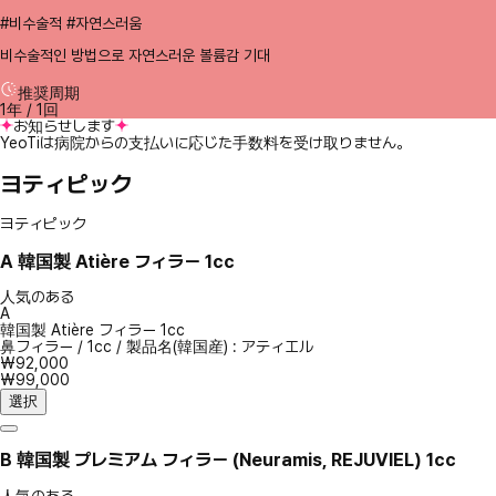
#비수술적 #자연스러움
비수술적인 방법으로 자연스러운 볼륨감 기대
推奨周期
1年 / 1回
お知らせします
YeoTiは病院からの支払いに応じた手数料を受け取りません。
ヨティピック
ヨティピック
A
韓国製 Atière フィラー 1cc
人気のある
A
韓国製 Atière フィラー 1cc
鼻フィラー
/
1cc
/
製品名(韓国産) : アティエル
₩92,000
₩99,000
選択
B
韓国製 プレミアム フィラー (Neuramis, REJUVIEL) 1cc
人気のある