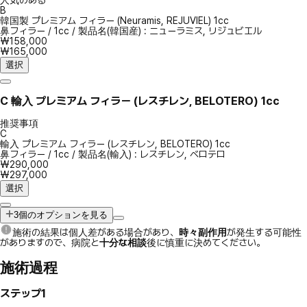
B
韓国製 プレミアム フィラー (Neuramis, REJUVIEL) 1cc
鼻フィラー
/
1cc
/
製品名(韓国産) : ニューラミス, リジュビエル
₩158,000
₩165,000
選択
C
輸入 プレミアム フィラー (レスチレン, BELOTERO) 1cc
推奨事項
C
輸入 プレミアム フィラー (レスチレン, BELOTERO) 1cc
鼻フィラー
/
1cc
/
製品名(輸入) : レスチレン, ベロテロ
₩290,000
₩297,000
選択
3個のオプションを見る
施術の結果は個人差がある場合があり、
時々副作用
が発生する可能性
がありますので、病院と
十分な相談
後に慎重に決めてください。
施術過程
ステップ1