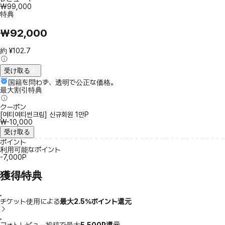
₩99,000
特典
₩92,000
約 ¥102.7
受け取る
国籍を問わず、透明で公正な価格。
最大割引特典
クーポン
[여티여티썬크림] 신규회원 1만P
₩-10,000
受け取る
ポイント
利用可能なポイント
-7,000P
獲得特典
チケット使用による
最大2.5％ポイント還元
フォトレビュー投稿で最大
5,500P還元