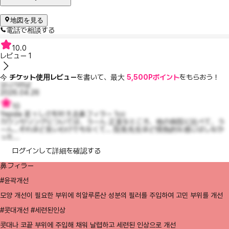
地図を見る
電話で相談する
10.0
レビュー
1
今
チケット使用レビュー
を書いて、最大
5,500Pポイント
をもらおう！
오니기리냠
2026.04.26
10
Yepida 若々しさを叶える鼻フィラー 1cc
カウンセリングについては、うーん 正直なところ、他の病院に比べて、う
ーん…それほど良いわけでもなくて… 院長先生ほど情熱的な感じはしなか
った...
ログインして詳細を確認する
鼻フィラー
#윤곽개선
모양 개선이 필요한 부위에 히알루론산 성분의 필러를 주입하여 고민 부위를 개선
#콧대개선 #세련된인상
콧대나 코끝 부위에 주입해 채워 날렵하고 세련된 인상으로 개선