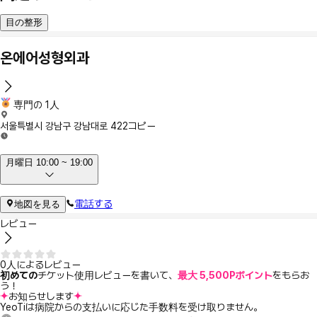
目の整形
온에어성형외과
専門の 1人
서울특별시 강남구 강남대로 422
コピー
月曜日 10:00 ~ 19:00
電話する
地図を見る
レビュー
0人によるレビュー
初めての
チケット使用レビューを書いて、
最大 5,500Pポイント
をもらお
う！
お知らせします
YeoTiは病院からの支払いに応じた手数料を受け取りません。