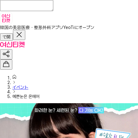
韓国の美容医療・整形外科アプリ
YeoTiにオープン
で開
イベント
예쁜눈은 온에어