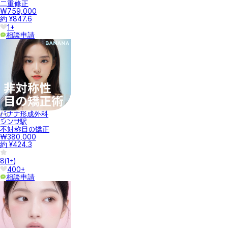
二重修正
₩759,000
約 ¥847.6
1+
相談申請
バナナ形成外科
シンサ駅
不対称目の矯正
₩380,000
約 ¥424.3
8
(
1+
)
400+
相談申請