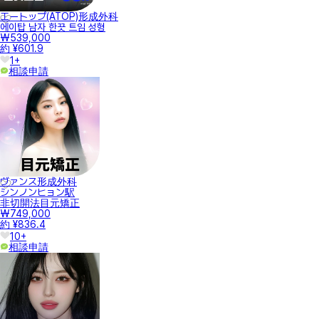
エートップ(ATOP)形成外科
에이탑 남자 한끗 트임 성형
₩539,000
約 ¥601.9
1+
相談申請
ヴァンス形成外科
シンノンヒョン駅
非切開法目元矯正
₩749,000
約 ¥836.4
10+
相談申請