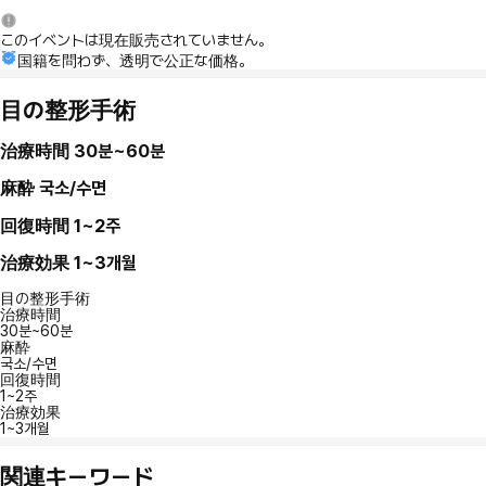
このイベントは現在販売されていません。
国籍を問わず、透明で公正な価格。
目の整形手術
治療時間
30분~60분
麻酔
국소/수면
回復時間
1~2주
治療効果
1~3개월
目の整形手術
治療時間
30분~60분
麻酔
국소/수면
回復時間
1~2주
治療効果
1~3개월
関連キーワード