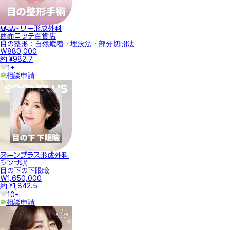
リフトリー形成外科
NEW
西面ロッテ百貨店
目の整形：自然癒着・埋没法・部分切開法
₩880,000
約 ¥982.7
1+
相談申請
スーンプラス形成外科
シンサ駅
目の下の下眼瞼
₩1,650,000
約 ¥1,842.5
10+
相談申請