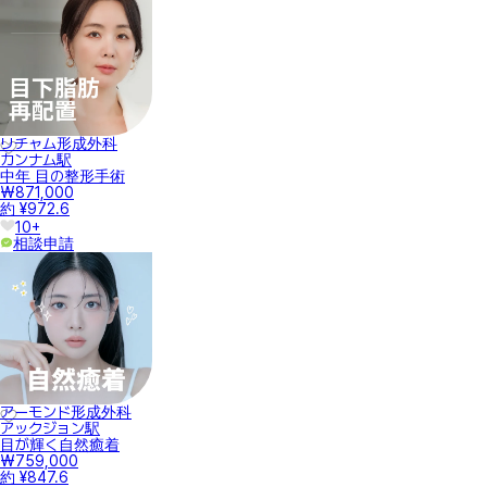
リチャム形成外科
カンナム駅
中年 目の整形手術
₩871,000
約 ¥972.6
10+
相談申請
アーモンド形成外科
アックジョン駅
目が輝く自然癒着
₩759,000
約 ¥847.6