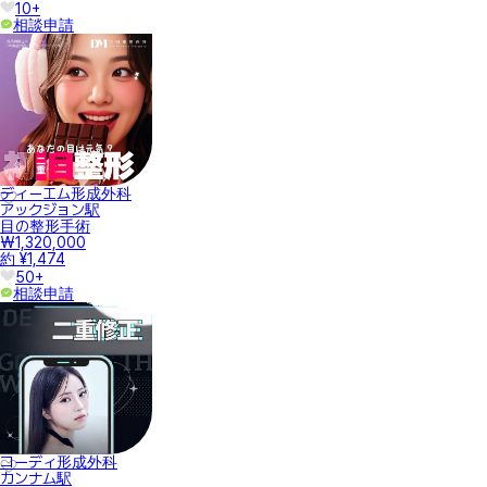
10+
相談申請
ディーエム形成外科
アックジョン駅
目の整形手術
₩1,320,000
約 ¥1,474
50+
相談申請
コーディ形成外科
カンナム駅