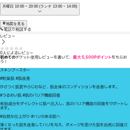
月曜日 10:00 ~ 20:00 (ランチ 13:00 ~ 14:00)
地図を見る
電話で相談する
レビュー
0人によるレビュー
初めての
チケット使用レビューを書いて、
最大 5,500Pポイント
をもらお
う！
スキンブースター
#乾燥肌 #肌改善
かさつく肌質や小じわなど、肌全体のコンディションを改善します。
#うるおい肌 #肌のバリア機能回復
有効成分をダイレクトに肌へ注入し、肌のバリア機能の回復をサポートし
ます。
#自然な仕上がり #ハリのある肌へ
薄くなった肌を改善してハリを与え、ダメージを受けた肌を自然に回復さ
せます。