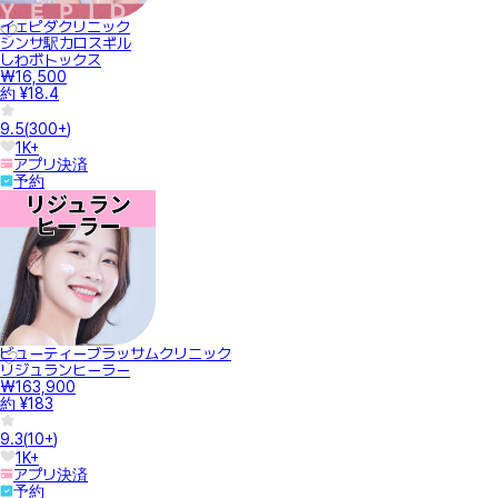
イェピダクリニック
シンサ駅カロスギル
しわボトックス
₩16,500
約 ¥18.4
9.5
(
300+
)
1K+
アプリ決済
予約
ビューティーブラッサムクリニック
リジュランヒーラー
₩163,900
約 ¥183
9.3
(
10+
)
1K+
アプリ決済
予約