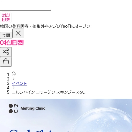
韓国の美容医療・整形外科アプリ
YeoTiにオープン
で開
イベント
コルシャイン コラーゲン スキンブースタ...