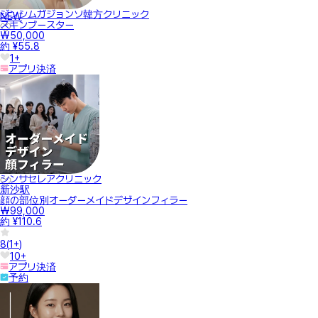
ジンシムガジョンソ韓方クリニック
NEW
スキンブースター
₩50,000
約 ¥55.8
1+
アプリ決済
シンサセレアクリニック
新沙駅
顔の部位別オーダーメイドデザインフィラー
₩99,000
約 ¥110.6
8
(
1+
)
10+
アプリ決済
予約