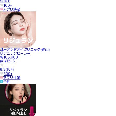
9
(
10+
)
100+
アプリ決済
ユーアンドアイクリニック(釜山)
リジュランヒーラー
₩108,900
約 ¥121.6
8.8
(
10+
)
300+
アプリ決済
予約