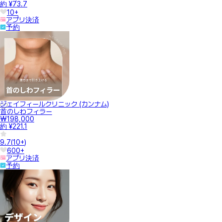
約 ¥73.7
10+
アプリ決済
予約
ジェイフィールクリニック (カンナム)
首のしわフィラー
₩198,000
約 ¥221.1
9.7
(
10+
)
600+
アプリ決済
予約