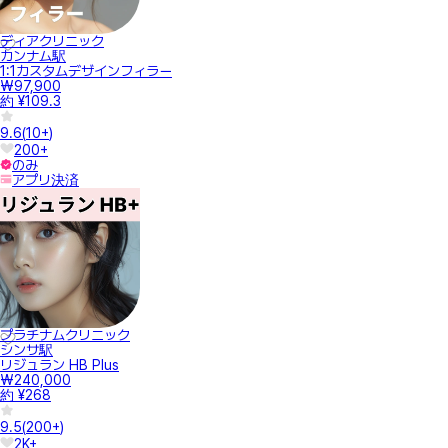
ディアクリニック
カンナム駅
1:1カスタムデザインフィラー
₩97,900
約 ¥109.3
9.6
(
10+
)
200+
のみ
アプリ決済
プラチナムクリニック
シンサ駅
リジュラン HB Plus
₩240,000
約 ¥268
9.5
(
200+
)
2K+