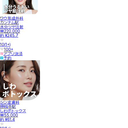
ワウ形成外科
カンナム駅
水分ツヤ注射
₩220,000
約 ¥245.7
10
(
1+
)
100+
アプリ決済
予約
シン皮膚科
狎鴎亭駅
しわボトックス
₩55,000
約 ¥61.4