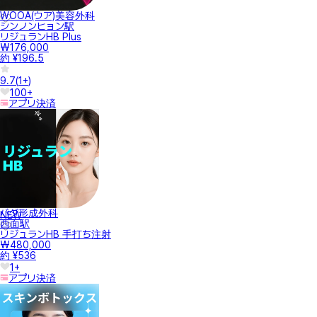
WOOA(ウア)美容外科
シンノンヒョン駅
リジュランHB Plus
₩176,000
約 ¥196.5
9.7
(
1+
)
100+
アプリ決済
バダ形成外科
NEW
西面駅
リジュランHB 手打ち注射
₩480,000
約 ¥536
1+
アプリ決済