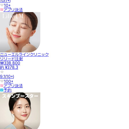
10
(
1+
)
10+
アプリ決済
ニューエルラインクリニック
リリード注射
₩338,800
約 ¥378.3
9.1
(
10+
)
100+
アプリ決済
予約