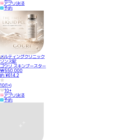
アプリ決済
予約
メルティングクリニック
ソンス駅
ゴウリ スキンブースター
₩550,000
約 ¥614.2
10
(
1+
)
10+
アプリ決済
予約