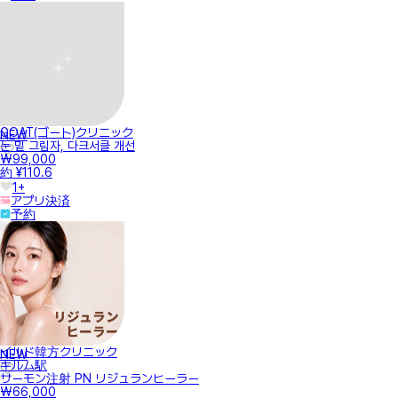
GOAT(ゴート)クリニック
NEW
눈 밑 그림자, 다크서클 개선
₩99,000
約 ¥110.6
1+
アプリ決済
予約
イルド韓方クリニック
NEW
キルム駅
サーモン注射 PN リジュランヒーラー
₩66,000