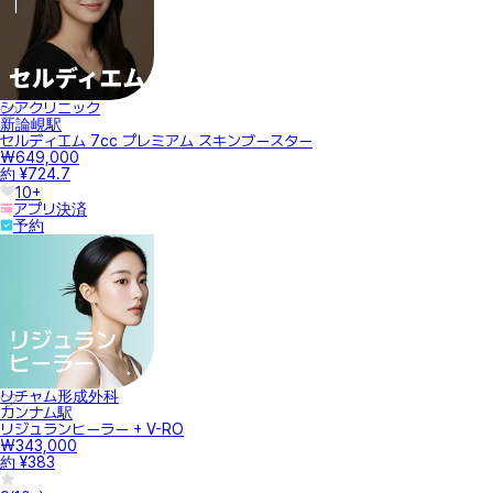
シアクリニック
新論峴駅
セルディエム 7cc プレミアム スキンブースター
₩649,000
約 ¥724.7
10+
アプリ決済
予約
リチャム形成外科
カンナム駅
リジュランヒーラー + V-RO
₩343,000
約 ¥383