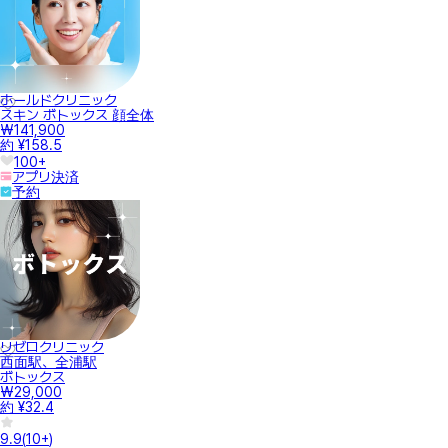
ホールドクリニック
スキン ボトックス 顔全体
₩141,900
約 ¥158.5
100+
アプリ決済
予約
リゼロクリニック
西面駅、全浦駅
ボトックス
₩29,000
約 ¥32.4
9.9
(
10+
)