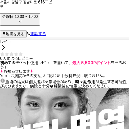
서울시 강남구 강남대로 616
コピー
金曜日 10:00 ~ 19:00
電話する
地図を見る
レビュー
0人によるレビュー
初めての
チケット使用レビューを書いて、
最大 5,500Pポイント
をもらお
う！
お知らせします
YeoTiは病院からの支払いに応じた手数料を受け取りません。
施術の結果は個人差がある場合があり、
時々副作用
が発生する可能性
がありますので、病院と
十分な相談
後に慎重に決めてください。