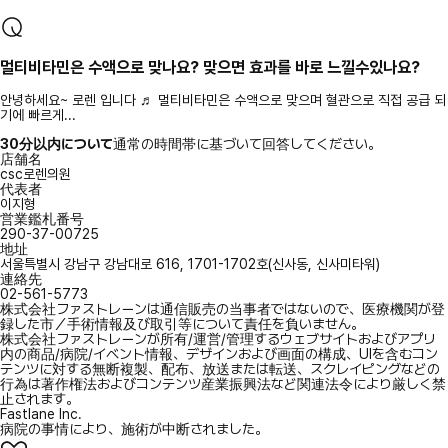
멀티비타민은 수액으로 맞나요? 맞으면 효과를 바로 느낄수있나요?
안녕하세요~ 로렌 입니다 ♬ 멀티비타민은 수액으로 맞으며 혈관으로 직접 공급 되
기에 빠르게...
30分以内について
通常の時間帯に基づいて回答してください。
店舗名
csc로렌의원
代表者
이지형
営業鑑札番号
290-37-00725
地址
서울특별시 강남구 강남대로 616, 1701-1702호(신사동, 신사미타워)
連絡先
02-561-5773
株式会社ファストレーンは通信販売の当事者ではないので、医療機関が登
録した市／手術情報及び取引等について責任を負いません。
株式会社ファストレーンが所有/運営/管理するウェブサイトおよびアプリ
内の商品/病院/イベント情報、デザインおよび画面の構成、UIを含むコン
テンツに対する無断複製、配布、放送または転送、スクレイピングなどの
行為は著作権法およびコンテンツ産業振興法など関連法令により厳しく禁
止されます。
Fastlane Inc.
病院の事情により、施術が中断されました。