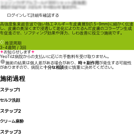
シュリンク/ダブルゴールド300ショット(高強度)
괜찮은것같아요! 고강도라 무서웠는데 별로안아...
ログインして詳細を確認する
高強度集束超音波で強い熱エネルギーを皮膚層別(1.5~9mm)に細かく伝達
し、皮膚の奥深くまで浸透して老化によりたるんだ皮膚のコラーゲン生成
を促進させ、リフティング効果や弾力、しわ改善に役立つ施術です。
推奨周期
3~4週間 / 3回
お知らせします
YeoTiは病院からの支払いに応じた手数料を受け取りません。
施術の結果は個人差がある場合があり、
時々副作用
が発生する可能性
がありますので、病院と
十分な相談
後に慎重に決めてください。
施術過程
ステップ1
セルフ洗顔
ステップ2
クリーム麻酔
ステップ3