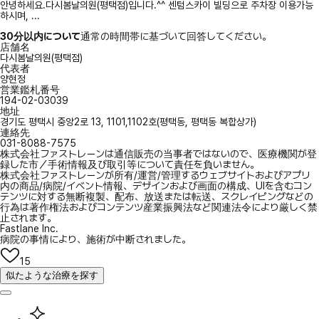
안녕하세요.다시봄날의원(평택점)입니다.^^ 센텀스카이 빌딩으로 주차장 이용가능
하시며, ...
30分以内について
通常の時間帯に基づいて回答してください。
店舗名
다시봄날의원(평택점)
代表者
양현정
営業鑑札番号
194-02-03039
地址
경기도 평택시 중앙2로 13, 1101,1102호(평택동, 평택동 복합상가)
連絡先
031-8088-7575
株式会社ファストレーンは通信販売の当事者ではないので、医療機関が登
録した市／手術情報及び取引等について責任を負いません。
株式会社ファストレーンが所有/運営/管理するウェブサイトおよびアプリ
内の商品/病院/イベント情報、デザインおよび画面の構成、UIを含むコン
テンツに対する無断複製、配布、放送または転送、スクレイピングなどの
行為は著作権法およびコンテンツ産業振興法など関連法令により厳しく禁
止されます。
Fastlane Inc.
病院の事情により、施術が中断されました。
15
似たような治療を探す