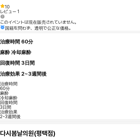
10
レビュー
1
このイベントは現在販売されていません。
国籍を問わず、透明で公正な価格。
治療時間
60分
麻酔
冷却麻酔
回復時間
3日間
治療効果
2~3週間後
治療時間
60分
麻酔
冷却麻酔
回復時間
3日間
治療効果
2~3週間後
다시봄날의원(평택점)