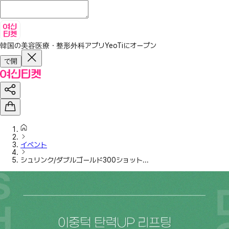
韓国の美容医療・整形外科アプリ
YeoTiにオープン
で開
イベント
シュリンク/ダブルゴールド300ショット...