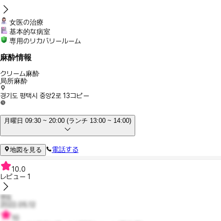
女医の治療
基本的な病室
専用のリカバリールーム
麻酔情報
クリーム麻酔
局所麻酔
경기도 평택시 중앙2로 13
コピー
月曜日 09:30 ~ 20:00 (ランチ 13:00 ~ 14:00)
電話する
地図を見る
10.0
レビュー
1
찐또
2022.05.12
10