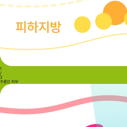
1
/
3
주름진 피부