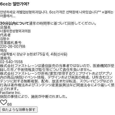
6cc는 얼만가여?
안녕하세요 레벨업성형외과입니다. 6cc가격은 선택창에 나와있습니다^^ ※결제는
어플에서...
30分以内について
通常の時間帯に基づいて回答してください。
店舗名
너를위한성형외과의원
代表者
김형수
営業鑑札番号
220-26-00768
地址
서울특별시 강남구 논현로175길 6, 4층(신사동)
連絡先
02-540-1558
株式会社ファストレーンは通信販売の当事者ではないので、医療機関が登
録した市／手術情報及び取引等について責任を負いません。
株式会社ファストレーンが所有/運営/管理するウェブサイトおよびアプリ
内の商品/病院/イベント情報、デザインおよび画面の構成、UIを含むコン
テンツに対する無断複製、配布、放送または転送、スクレイピングなどの
行為は著作権法およびコンテンツ産業振興法など関連法令により厳しく禁
止されます。
Fastlane Inc.
病院の事情により、施術が中断されました。
66
似たような治療を探す