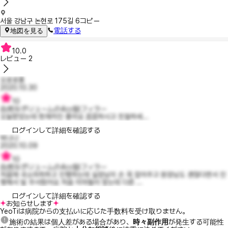
서울 강남구 논현로 175길 6
コピー
電話する
地図を見る
10.0
レビュー
2
오로로롱
2020.10.30
10
自然なボリュームの4cc額フィラー
오늘받았는데 현재까진 좋아요 꼼꼼하시고 친절하세...
ログインして詳細を確認する
박나나
2020.10.09
10
自然なボリュームの4cc額フィラー
처음에 국소마취하고 진행하는데 실장님이 손 꼭 잡아주고 원장님도 괜찮다면서 진
행해서 덜 무서웠어요 처음 이마필러 맞는데 다른 ...
ログインして詳細を確認する
お知らせします
YeoTiは病院からの支払いに応じた手数料を受け取りません。
施術の結果は個人差がある場合があり、
時々副作用
が発生する可能性