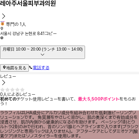
레아주서울피부과의원
専門の 1人
서울시 강남구 논현로 841
コピー
月曜日 10:00 ~ 20:00 (ランチ 13:00 ~ 14:00)
電話する
地図を見る
レビュー
0人によるレビュー
初めての
チケット使用レビューを書いて、
最大 5,500Pポイント
をもらお
う！
ララフィルはLHA成分にアルカリ成分を組み合わせた低刺激ピーリングソ
リューションです。 角質層をやさしく溶かし、肌の奥深くまで有効成分を
浸透させ、肌が内側から健康的になるのを助けます。 ベーシック1剤とウ
ルトラ2剤のみで行われ、首のリンパ腺とヘアラインまで入ります(ブラシク
レンジングと専用パックは入りません)。 アフターケアとしてダミオケア(酸
素ケア)またはソノスタイラーを使用します。