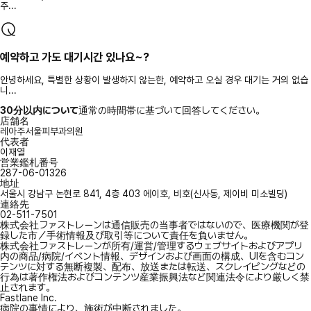
주...
예약하고 가도 대기시간 있나요~?
안녕하세요, 특별한 상황이 발생하지 않는한, 예약하고 오실 경우 대기는 거의 없습
니...
30分以内について
通常の時間帯に基づいて回答してください。
店舗名
레아주서울피부과의원
代表者
이재열
営業鑑札番号
287-06-01326
地址
서울시 강남구 논현로 841, 4층 403 에이호, 비호(신사동, 제이비 미소빌딩)
連絡先
02-511-7501
株式会社ファストレーンは通信販売の当事者ではないので、医療機関が登
録した市／手術情報及び取引等について責任を負いません。
株式会社ファストレーンが所有/運営/管理するウェブサイトおよびアプリ
内の商品/病院/イベント情報、デザインおよび画面の構成、UIを含むコン
テンツに対する無断複製、配布、放送または転送、スクレイピングなどの
行為は著作権法およびコンテンツ産業振興法など関連法令により厳しく禁
止されます。
Fastlane Inc.
病院の事情により、施術が中断されました。