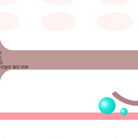
1
/
3
각질이 쌓인 피부