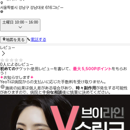
서울특별시 강남구 강남대로 616
コピー
土曜日 10:00 ~ 16:00
電話する
地図を見る
レビュー
0人によるレビュー
初めての
チケット使用レビューを書いて、
最大 5,500Pポイント
をもらお
う！
お知らせします
YeoTiは病院からの支払いに応じた手数料を受け取りません。
施術の結果は個人差がある場合があり、
時々副作用
が発生する可能性
がありますので、病院と
十分な相談
後に慎重に決めてください。