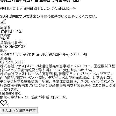
슈링크 리프팅하고 바로 보톡스 맞아도 괜찮나요?
안녕하세요 강남 비앤비 의원입니다. 가능하십니다~^^
30分以内について
通常の時間帯に基づいて回答してください。
店舗名
강남비앤비의원
代表者
전대운
営業鑑札番号
548-05-02107
地址
서울특별시 강남구 강남대로 616, 901호(신사동, 신사미타워)
連絡先
02-544-6633
株式会社ファストレーンは通信販売の当事者ではないので、医療機関が登
録した市／手術情報及び取引等について責任を負いません。
株式会社ファストレーンが所有/運営/管理するウェブサイトおよびアプリ
内の商品/病院/イベント情報、デザインおよび画面の構成、UIを含むコン
テンツに対する無断複製、配布、放送または転送、スクレイピングなどの
行為は著作権法およびコンテンツ産業振興法など関連法令により厳しく禁
止されます。
Fastlane Inc.
病院の事情により、施術が中断されました。
9
似たような治療を探す