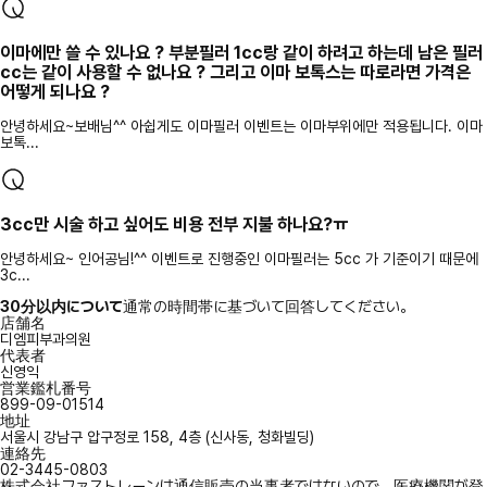
이마에만 쓸 수 있나요 ? 부분필러 1cc랑 같이 하려고 하는데 남은 필러
cc는 같이 사용할 수 없나요 ? 그리고 이마 보톡스는 따로라면 가격은
어떻게 되나요 ?
안녕하세요~보배님^^ 아쉽게도 이마필러 이벤트는 이마부위에만 적용됩니다. 이마
보톡...
3cc만 시술 하고 싶어도 비용 전부 지불 하나요?ㅠ
안녕하세요~ 인어공님!^^ 이벤트로 진행중인 이마필러는 5cc 가 기준이기 때문에
3c...
30分以内について
通常の時間帯に基づいて回答してください。
店舗名
디엠피부과의원
代表者
신영익
営業鑑札番号
899-09-01514
地址
서울시 강남구 압구정로 158, 4층 (신사동, 청화빌딩)
連絡先
02-3445-0803
株式会社ファストレーンは通信販売の当事者ではないので、医療機関が登