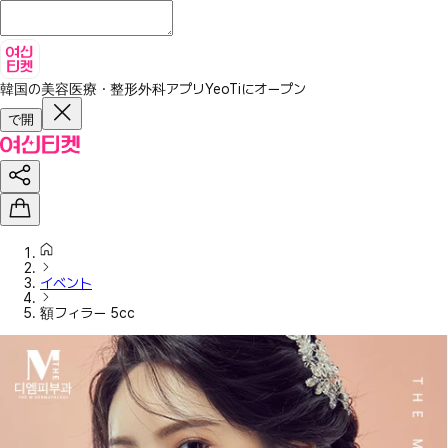
韓国の美容医療・整形外科アプリ
YeoTiにオープン
で開
イベント
額フィラー 5cc