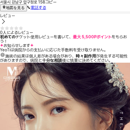
서울시 강남구 압구정로 158
コピー
電話する
地図を見る
レビュー
0人によるレビュー
初めての
チケット使用レビューを書いて、
最大 5,500Pポイント
をもらお
う！
お知らせします
YeoTiは病院からの支払いに応じた手数料を受け取りません。
施術の結果は個人差がある場合があり、
時々副作用
が発生する可能性
がありますので、病院と
十分な相談
後に慎重に決めてください。