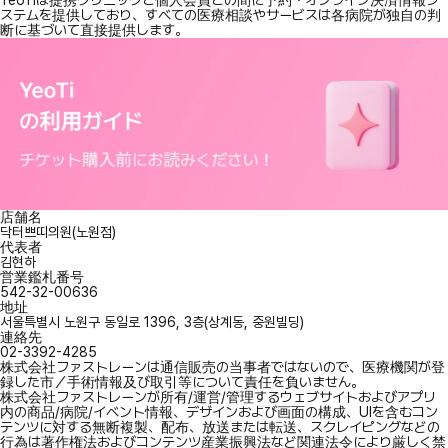
YeoTiは提携クリニックと個人会員との間に予約・オンライン決済情報シ
ステムを提供しており、すべての医療相談やサービスは各病院が独自の判
断に基づいて直接提供します。
店舗名
닥터쁘띠의원(노원점)
代表者
김현하
営業鑑札番号
542-32-00636
地址
서울특별시 노원구 동일로 1396, 3층(상계동, 중원빌딩)
連絡先
02-3392-4285
株式会社ファストレーンは通信販売の当事者ではないので、医療機関が登
録した市／手術情報及び取引等について責任を負いません。
株式会社ファストレーンが所有/運営/管理するウェブサイトおよびアプリ
内の商品/病院/イベント情報、デザインおよび画面の構成、UIを含むコン
テンツに対する無断複製、配布、放送または転送、スクレイピングなどの
行為は著作権法およびコンテンツ産業振興法など関連法令により厳しく禁