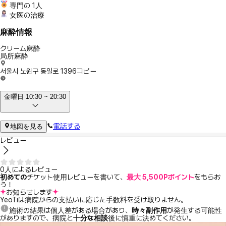
専門の 1人
女医の治療
麻酔情報
クリーム麻酔
局所麻酔
서울시 노원구 동일로 1396
コピー
金曜日 10:30 ~ 20:30
電話する
地図を見る
レビュー
0人によるレビュー
初めての
チケット使用レビューを書いて、
最大 5,500Pポイント
をもらお
う！
お知らせします
YeoTiは病院からの支払いに応じた手数料を受け取りません。
施術の結果は個人差がある場合があり、
時々副作用
が発生する可能性
がありますので、病院と
十分な相談
後に慎重に決めてください。