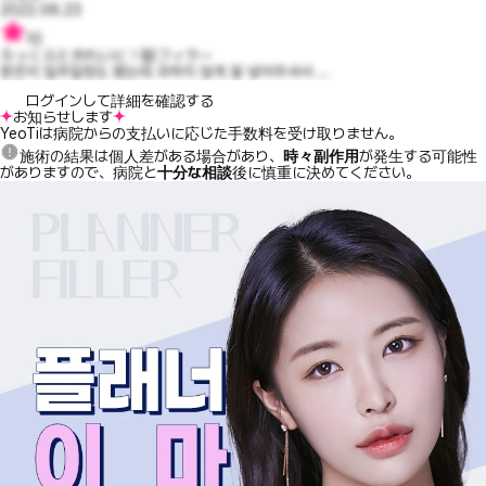
2022.06.23
10
ふっくらときれいに！額フィラー
받은지 일주일정도 됐는데 과하지 않게 잘 넣어주셔서 ...
ログインして詳細を確認する
お知らせします
YeoTiは病院からの支払いに応じた手数料を受け取りません。
施術の結果は個人差がある場合があり、
時々副作用
が発生する可能性
がありますので、病院と
十分な相談
後に慎重に決めてください。