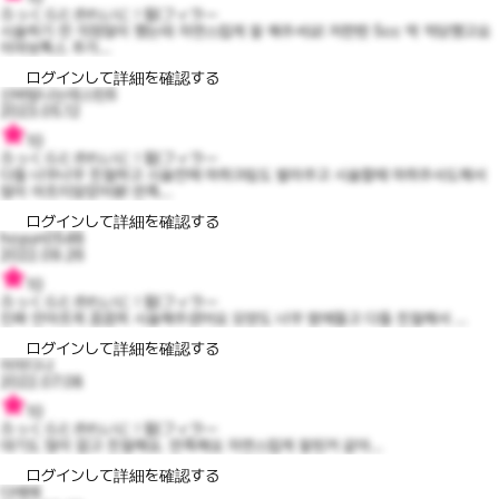
ふっくらときれいに！額フィラー
시술하기 전 걱정많이 했는데 자연스럽게 잘 해주셔요! 저한텐 5cc 딱 적당했고요
이마보톡스 추가...
ログインして詳細を確認する
신바람나는데스틴6
2023.05.12
10
ふっくらときれいに！額フィラー
다들 너무너무 친절하고 시술전에 마취크림도 발라주고 시술할때 마취주사도해서
많이 아프지않았어용! 만족...
ログインして詳細を確認する
hoyun0548
2022.09.26
10
ふっくらときれいに！額フィラー
진짜 안아프게 꼼꼼히 시술해주셨어요 모양도 너무 맘에들고 다들 친절해서 ...
ログインして詳細を確認する
이미디나
2022.07.08
10
ふっくらときれいに！額フィラー
대기도 많이 없고 친절해요. 만족해요 자연스럽게 잘된거 같아...
ログインして詳細を確認する
다에에