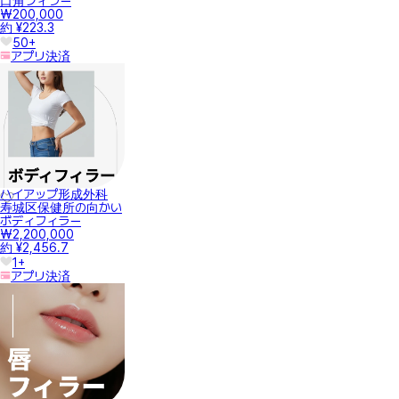
口角フィラー
₩200,000
約 ¥223.3
50+
アプリ決済
ハイアップ形成外科
寿城区保健所の向かい
ボディフィラー
₩2,200,000
約 ¥2,456.7
1+
アプリ決済