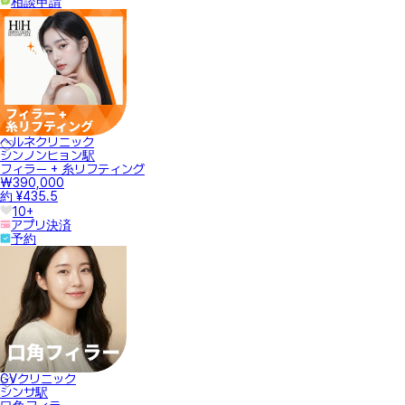
相談申請
ヘルネクリニック
シンノンヒョン駅
フィラー + 糸リフティング
₩390,000
約 ¥435.5
10+
アプリ決済
予約
GVクリニック
シンサ駅