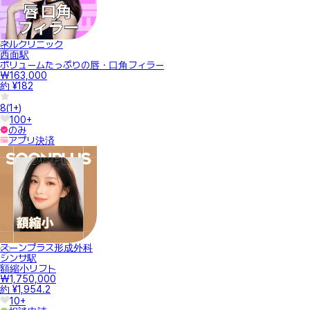
ネルクリニック
西面駅
ボリュームたっぷりの唇・口角フィラー
₩163,000
約 ¥182
8
(
1+
)
100+
のみ
アプリ決済
スーンプラス形成外科
シンサ駅
額縮小リフト
₩1,750,000
約 ¥1,954.2
10+