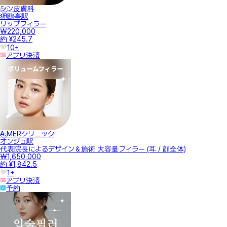
シン皮膚科
狎鴎亭駅
リップフィラー
₩220,000
約 ¥245.7
10+
アプリ決済
A.MERクリニック
オンジュ駅
代表院長によるデザイン＆施術 大容量フィラー (耳 / 顔全体)
₩1,650,000
約 ¥1,842.5
1+
アプリ決済
予約