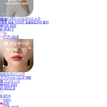
スノーグローバルクリニック
NEW
[맞춤 입술 디자인] 입술&입꼬리 필러
₩126,900
約 ¥141.7
1+
アプリ決済
ルセルクリニック
アプクジョソロデオ駅
唇 パッケージ
₩495,000
約 ¥552.8
9.5
(
1+
)
100+
のみ