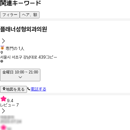
関連キーワード
フィラー
ヘア、額
플래너성형외과의원
専門の 1人
서울시 서초구 강남대로 439
コピー
金曜日 10:00 ~ 21:00
電話する
地図を見る
9.4
レビュー
7
야호호야
2023.07.24
10